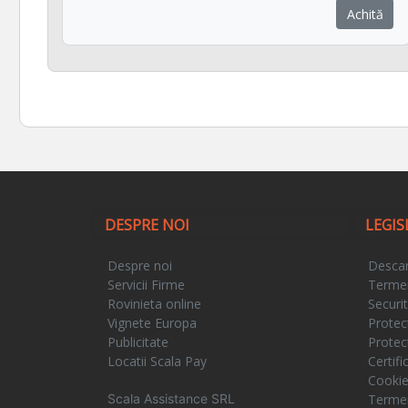
Achită
DESPRE NOI
LEGIS
Despre noi
Descar
Servicii Firme
Termeni
Rovinieta online
Securi
Vignete Europa
Protec
Publicitate
Protec
Locatii Scala Pay
Certif
Cooki
Scala Assistance SRL
Termeni