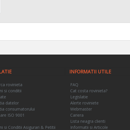
LATIE
INFORMATII UTILE
ca rovinieta
FAQ
 si conditii
Cat costa rovinieta?
tate
Legislatie
tia datelor
Alerte roviniete
tia consumatorului
Webmaster
icare ISO 9001
Cariera
e
Lista neagra clienti
 si Conditii Asigurari & Petitii
Informatii si Articole