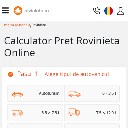
Pagina principală
Roviniete
/
Calculator Pret Rovinieta
Online
Pasul 1
Alege tipul de autovehicul
Autoturism
0 - 3.5 t
3.5 ≥ 7.5 t
7.5 < 12.0 t