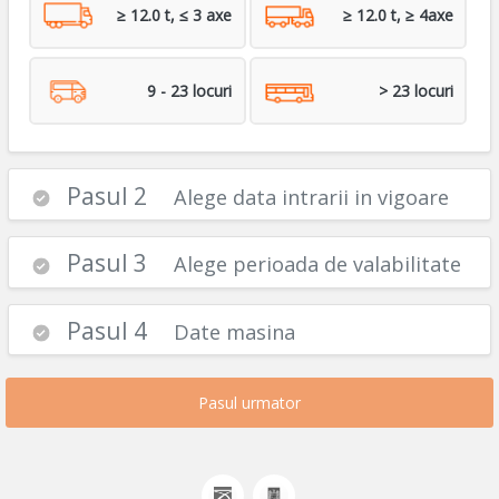
≥ 12.0 t, ≤ 3 axe
≥ 12.0 t, ≥ 4axe
9 - 23 locuri
> 23 locuri
Pasul 2
Alege data intrarii in vigoare
Pasul 3
Alege perioada de valabilitate
Pasul 4
Date masina
Pasul urmator