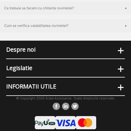
Ce trebuie sa facem cu chitanta rovinietei?
Cum se verifica valabilitatea rovinietei?
+
Despre noi
+
Legislatie
+
INFORMATII UTILE
© Copyright 2026 Scala Assistance. Toate drepturile rezervate.