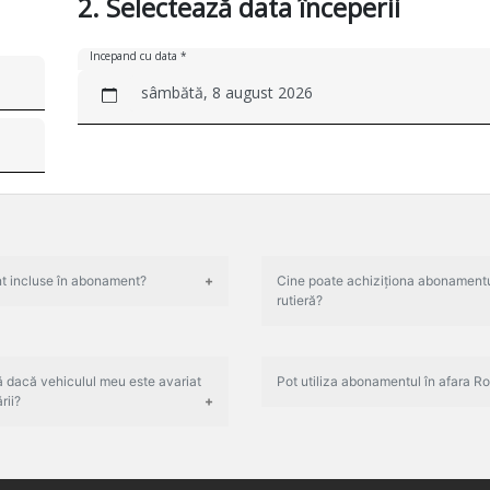
2. Selectează data începerii
Incepand cu data *
sâmbătă, 8 august 2026
nt incluse în abonament?
Cine poate achiziționa abonamentu
rutieră?
 dacă vehiculul meu este avariat
Pot utiliza abonamentul în afara R
rii?