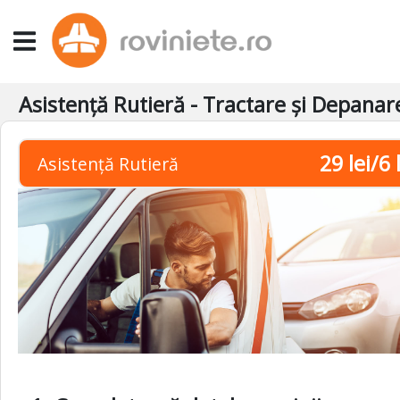
Asistență Rutieră - Tractare și Depana
29 lei/6 
Asistență Rutieră