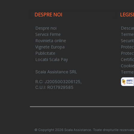
DESPRE NOI
LEGIS
Despre noi
Descar
Servicii Firme
Termeni
Rovinieta online
Securi
Vignete Europa
Protec
Publicitate
Protec
Locatii Scala Pay
Certif
Cooki
Scala Assistance SRL
Termeni
R.C: J2005003206125,
C.U.I: RO17929585
© Copyright 2026 Scala Assistance. Toate drepturile rezervat