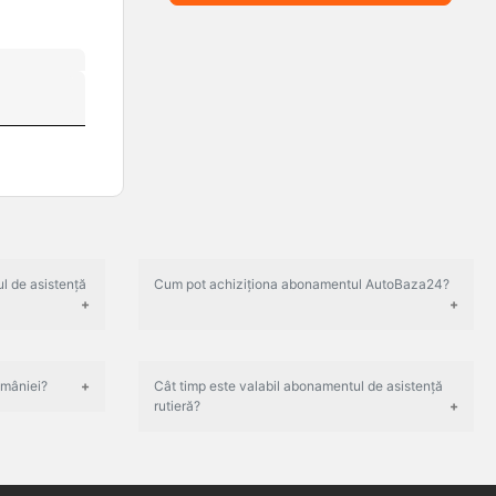
l de asistență
Cum pot achiziționa abonamentul AutoBaza24?
omâniei?
Cât timp este valabil abonamentul de asistență
rutieră?