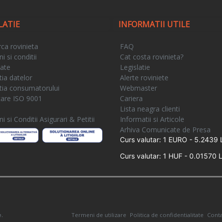
LATIE
INFORMATII UTILE
ca rovinieta
FAQ
 si conditii
Cat costa rovinieta?
tate
Legislatie
tia datelor
Alerte roviniete
tia consumatorului
Webmaster
icare ISO 9001
Cariera
e
Lista neagra clienti
 si Conditii Asigurari & Petitii
Informatii si Articole
Arhiva Comunicate de Presa
Curs valutar: 1 EURO - 5.2439 
Curs valutar: 1 HUF - 0.01570 L
Termeni de utilizare
Politica de confidentialitate
Conta
e.