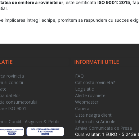
itatea de emitere a rovinietelor
, este certificata
ISO 9001: 2015
, fa
ial.
implicarea intregii echipe, promitem sa raspundem cu succes exigent
LATIE
INFORMATII UTILE
ca rovinieta
FAQ
 si conditii
Cat costa rovinieta?
tate
Legislatie
tia datelor
Alerte roviniete
tia consumatorului
Webmaster
icare ISO 9001
Cariera
e
Lista neagra clienti
 si Conditii Asigurari & Petitii
Informatii si Articole
Arhiva Comunicate de Presa
Curs valutar: 1 EURO - 5.2439 