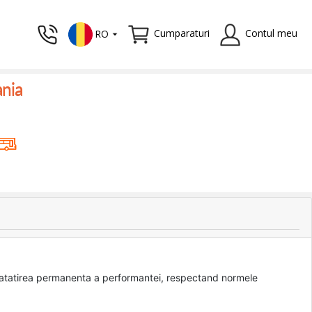
Cumparaturi
Contul meu
RO
ania
bunatatirea permanenta a performantei, respectand normele