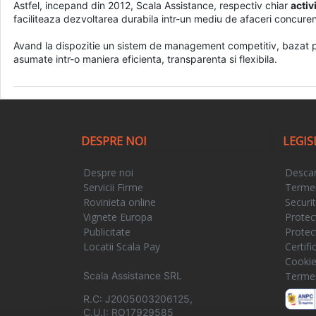
Astfel, incepand din 2012, Scala Assistance, respectiv chiar
activ
faciliteaza dezvoltarea durabila intr-un mediu de afaceri concurent
Avand la dispozitie un sistem de management competitiv, bazat pe 
asumate intr-o maniera eficienta, transparenta si flexibila.
DESPRE NOI
LEGIS
Despre noi
Descar
Servicii Firme
Termeni
Rovinieta online
Securi
Vignete Europa
Protec
Publicitate
Protec
Locatii Scala Pay
Certif
Cooki
Scala Assistance SRL
Termeni
R.C: J2005003206125,
C.U.I: RO17929585