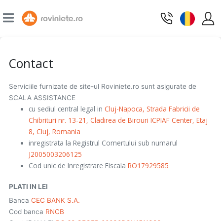
Contact
Serviciile furnizate de site-ul Roviniete.ro sunt asigurate de
SCALA ASSISTANCE
cu sediul central legal in
Cluj-Napoca, Strada Fabricii de
Chibrituri nr. 13-21, Cladirea de Birouri ICPIAF Center, Etaj
8, Cluj, Romania
inregistrata la Registrul Comertului sub numarul
J2005003206125
Cod unic de Inregistrare Fiscala
RO17929585
PLATI IN LEI
Banca
CEC BANK S.A.
Cod banca
RNCB