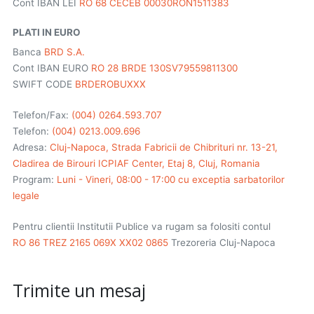
Cont IBAN LEI
RO 68 CECEB 00030RON1511383
PLATI IN EURO
Banca
BRD S.A.
Cont IBAN EURO
RO 28 BRDE 130SV79559811300
SWIFT CODE
BRDEROBUXXX
Telefon/Fax:
(004) 0264.593.707
Telefon:
(004) 0213.009.696
Adresa:
Cluj-Napoca, Strada Fabricii de Chibrituri nr. 13-21,
Cladirea de Birouri ICPIAF Center, Etaj 8, Cluj, Romania
Program:
Luni - Vineri, 08:00 - 17:00 cu exceptia sarbatorilor
legale
Pentru clientii Institutii Publice va rugam sa folositi contul
RO 86 TREZ 2165 069X XX02 0865
Trezoreria Cluj-Napoca
Trimite un mesaj