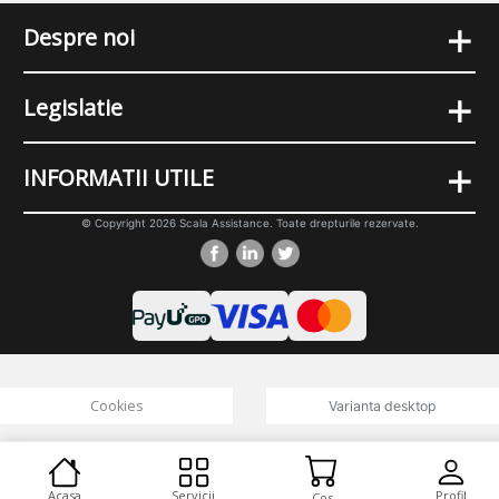
+
Despre noi
+
Legislatie
+
INFORMATII UTILE
© Copyright 2026 Scala Assistance. Toate drepturile rezervate.
Cookies
Varianta desktop
Acasa
Servicii
Profil
Cos