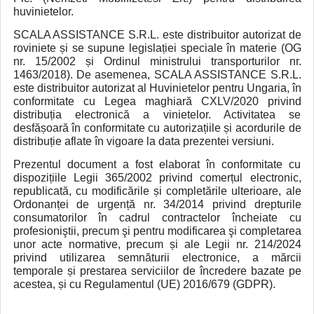
huvinietelor.
SCALA ASSISTANCE S.R.L. este distribuitor autorizat de
roviniete și se supune legislației speciale în materie (OG
nr. 15/2002 și Ordinul ministrului transporturilor nr.
1463/2018). De asemenea, SCALA ASSISTANCE S.R.L.
este distribuitor autorizat al Huvinietelor pentru Ungaria, în
conformitate cu Legea maghiară CXLV/2020 privind
distribuția electronică a vinietelor. Activitatea se
desfășoară în conformitate cu autorizațiile și acordurile de
distribuție aflate în vigoare la data prezentei versiuni.
Prezentul document a fost elaborat în conformitate cu
dispozițiile Legii 365/2002 privind comerțul electronic,
republicată, cu modificările și completările ulterioare, ale
Ordonanței de urgență nr. 34/2014 privind drepturile
consumatorilor în cadrul contractelor încheiate cu
profesioniştii, precum şi pentru modificarea şi completarea
unor acte normative, precum și ale Legii nr. 214/2024
privind utilizarea semnăturii electronice, a mărcii
temporale și prestarea serviciilor de încredere bazate pe
acestea, și cu Regulamentul (UE) 2016/679 (GDPR).