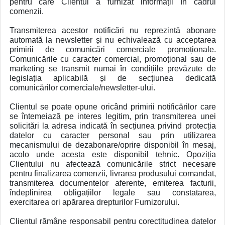
pentru care Clientul a furnizat informații în cadrul
comenzii.
Transmiterea acestor notificări nu reprezintă abonare
automată la newsletter și nu echivalează cu acceptarea
primirii de comunicări comerciale promoționale.
Comunicările cu caracter comercial, promoțional sau de
marketing se transmit numai în condițiile prevăzute de
legislația aplicabilă și de secțiunea dedicată
comunicărilor comerciale/newsletter-ului.
Clientul se poate opune oricând primirii notificărilor care
se întemeiază pe interes legitim, prin transmiterea unei
solicitări la adresa indicată în secțiunea privind protecția
datelor cu caracter personal sau prin utilizarea
mecanismului de dezabonare/oprire disponibil în mesaj,
acolo unde acesta este disponibil tehnic. Opoziția
Clientului nu afectează comunicările strict necesare
pentru finalizarea comenzii, livrarea produsului comandat,
transmiterea documentelor aferente, emiterea facturii,
îndeplinirea obligațiilor legale sau constatarea,
exercitarea ori apărarea drepturilor Furnizorului.
Clientul rămâne responsabil pentru corectitudinea datelor