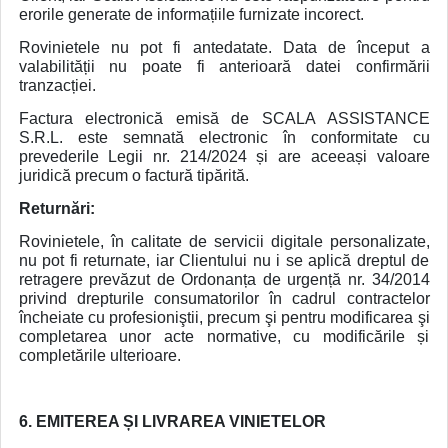
erorile generate de informațiile furnizate incorect.
Rovinietele nu pot fi antedatate. Data de început a
valabilității nu poate fi anterioară datei confirmării
tranzacției.
Factura electronică emisă de SCALA ASSISTANCE
S.R.L. este semnată electronic în conformitate cu
prevederile Legii nr. 214/2024 și are aceeași valoare
juridică precum o factură tipărită.
Returnări:
Rovinietele, în calitate de servicii digitale personalizate,
nu pot fi returnate, iar Clientului nu i se aplică dreptul de
retragere prevăzut de Ordonanța de urgență nr. 34/2014
privind drepturile consumatorilor în cadrul contractelor
încheiate cu profesioniştii, precum şi pentru modificarea şi
completarea unor acte normative, cu modificările și
completările ulterioare.
6. EMITEREA ȘI LIVRAREA VINIETELOR