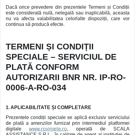
Dacă orice prevedere din prezentele Termeni și Condiții
este considerată nulă, nelegală sau inaplicabilă, aceasta
nu va afecta valabilitatea celorlalte dispoziții, care vor
continua să producă efecte.
TERMENI ȘI CONDIȚII
SPECIALE – SERVICIUL DE
PLATĂ CONFORM
AUTORIZARII BNR NR. IP-RO-
0006-A-RO-034
1. APLICABILITATE ȘI COMPLETARE
Prezentele condiții speciale se aplică exclusiv serviciului
de plată a amenzilor furnizat prin intermediul platformei
www.roviniete.ro
digitale
, operată de SCALA
ASSISTANCE S.R.L., în calitate de agent al instituției de