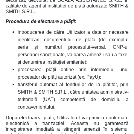
securizat, dezvoltat de SCALA ASSISTANCE S.R.L. în
calitate de agent al instituției de plată autorizate SMITH &
SMITH S.R.L.
Procedura de efectuare a plății:
introducerea de către Utilizator a datelor necesare
identificării documentului de plată (de exemplu:
seria și numărul procesului-verbal, CNP-ul
persoanei sancționate, valoarea amenzii sau a taxei
și denumirea instituției emitente);
procesarea plății online prin intermediul unui
procesator de plăți autorizat (ex. PayU);
transferul automat al fondurilor de la plătitor, prin
SMITH & SMITH S.R.L., către unitatea administrativ-
teritorială (UAT) competentă de domiciliu a
contravenientului.
După efectuarea plății, Utilizatorul va primi o confirmare
electronică a tranzacției. Aceasta nu garantează
înregistrarea imediată a stingerii amenzii în sistemul