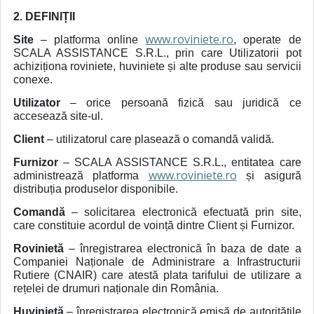
2. DEFINIȚII
www.roviniete.ro
Site
– platforma online
, operate de
SCALA ASSISTANCE S.R.L., prin care Utilizatorii pot
achiziționa roviniete, huviniete și alte produse sau servicii
conexe.
Utilizator
– orice persoană fizică sau juridică ce
accesează site-ul.
Client
– utilizatorul care plasează o comandă validă.
Furnizor
– SCALA ASSISTANCE S.R.L., entitatea care
www.roviniete.ro
administrează platforma
și asigură
distribuția produselor disponibile.
Comandă
– solicitarea electronică efectuată prin site,
care constituie acordul de voință dintre Client și Furnizor.
Rovinietă
– înregistrarea electronică în baza de date a
Companiei Naționale de Administrare a Infrastructurii
Rutiere (CNAIR) care atestă plata tarifului de utilizare a
rețelei de drumuri naționale din România.
Huvinietă
– înregistrarea electronică emisă de autoritățile