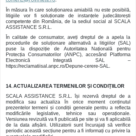
În măsura în care soluționarea amiabilă nu este posibilă,
litigiile vor fi soluționate de instanțele judecătorești
competente din România, de la sediul social al SCALA
ASSISTANCE S.R.L.
În calitate de consumator, aveți dreptul de a apela la
procedurile de soluționare alternativă a litigiilor (SAL)
puse la dispoziție de Autoritatea Națională pentru
Protecția Consumatorilor (ANPC), accesând Platforma
Electronică Integrată SAL –
https://reclamatiisal.anpc.ro/Depune-cerere-SAL.
14. ACTUALIZAREA TERMENILOR ȘI CONDIȚIILOR
SCALA ASSISTANCE S.R.L. își rezervă dreptul de a
modifica sau actualiza în orice moment conținutul
prezentelor termeni și condiții generale pentru a reflecta
modificările legislative, tehnice sau operaționale.
Versiunea revizuită va fi publicată pe site și va fi aplicabilă
de la data afișării. Utilizatorii sunt încurajați să verifice
periodic această secțiune pentru a fi informați cu privire la