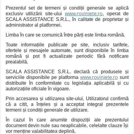
Prezentul set de termeni și condiții generale se aplică
www.roviniete.ro
exclusiv utilizării site-ului
, operat de
SCALA ASSISTANCE S.R.L., în calitate de proprietar și
administrator al platformei.
Limba în care se comunică între părți este limba română.
Toate informațiile publicate pe site, inclusiv tarifele,
ofertele și mesajele automate, sunt disponibile în limba
română și pot fi actualizate periodic fără notificare
prealabilă.
SCALA ASSISTANCE S.R.L. declară că produsele și
www.roviniete.ro
serviciile disponibile pe platforma
sunt
distribuite în conformitate cu legislația aplicabilă și cu
autorizațiile oficiale în vigoare.
Prin accesarea și utilizarea site-ului, Utilizatorul confirmă
că a citit, a înțeles și a acceptat integral prezentele
termeni și condiții generale de utilizare.
În cazul în care anumite dispoziții ale prezentului
document devin nule sau neaplicabile, celelalte clauze își
vor menține valabilitatea deplină.