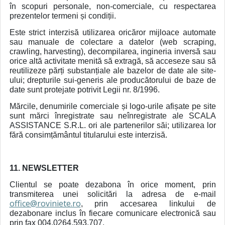
în scopuri personale, non-comerciale, cu respectarea
prezentelor termeni și condiții.
Este strict interzisă utilizarea oricăror mijloace automate
sau manuale de colectare a datelor (web scraping,
crawling, harvesting), decompilarea, ingineria inversă sau
orice altă activitate menită să extragă, să acceseze sau să
reutilizeze părți substanțiale ale bazelor de date ale site-
ului; drepturile sui-generis ale producătorului de baze de
date sunt protejate potrivit Legii nr. 8/1996.
Mărcile, denumirile comerciale și logo-urile afișate pe site
sunt mărci înregistrate sau neînregistrate ale SCALA
ASSISTANCE S.R.L. ori ale partenerilor săi; utilizarea lor
fără consimțământul titularului este interzisă.
11. NEWSLETTER
Clientul se poate dezabona în orice moment, prin
transmiterea unei solicitări la adresa de e-mail
office@roviniete.ro
, prin accesarea linkului de
dezabonare inclus în fiecare comunicare electronică sau
prin fax 004.0264.593.707.