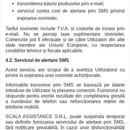
transmiterea tuturor produselor prin e-mail;
serviciul contra cost de alertare prin SMS privind
expirarea rovinietei.
Tariful rovinietei include T.V.A. și costurile de livrare prin
e-mail. Nu se percep taxe suplimentare rovinietei.
Comenzile pot fi efectuate și de către Utilizatori din alte
state membre ale Uniunii Europene, cu respectarea
condițiilor tehnice și fiscale aplicabile.
4.2. Serviciul de alertare SMS
Acest serviciu are scopul de a avertiza Utilizatorul cu
privire la expirarea unei roviniete achiziționate.
Informațiile transmise prin SMS se bazează pe datele
introduse de Utilizator la plasarea comenzii. Furnizorul nu
răspunde pentru erorile rezultate din completarea greșită
a numărului de telefon sau nefuncționarea rețelei de
telefonie mobilă.
SCALA ASSISTANCE S.R.L. poate suspenda temporar
sau definitiv furnizarea serviciului de alertare prin SMS,
fără notificare prealabilă, în cazul unor disfuncționalități