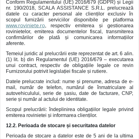
Conform Regulamentului (UE) 2016/679 (GDPR) și Legii
nr. 190/2018, SCALA ASSISTANCE S.R.L. prelucrează
datele cu caracter personal ale clienților exclusiv în
scopul furnizării serviciilor disponibile pe platforma
www.roviniete.ro
, respectiv emiterea și gestionarea
rovinietelor, emiterea documentelor fiscal, transmiterea
confirmărilor de plată și comunicarea informațiilor
aferente.
Temeiul juridic al prelucrării este reprezentat de art. 6 alin.
(1) lit. b) din Regulamentul (UE) 2016/679 – executarea
unui contract, respectiv de obligațiile legale ce revin
Furnizorului potrivit legislației fiscale și rutiere.
Datele prelucrate includ: nume și prenume, adresa de e-
mail, număr de telefon, numărul de înmatriculare al
autovehiculului, serie de șasiu, date de facturare, CNP,
serie și număr al actului de identitate.
Scopul prelucrării: îndeplinirea obligațiilor legale privind
emiterea rovinietei și informarea clienților.
12.2. Perioada de stocare și securitatea datelor
Perioada de stocare a datelor este de 5 ani de la ultima