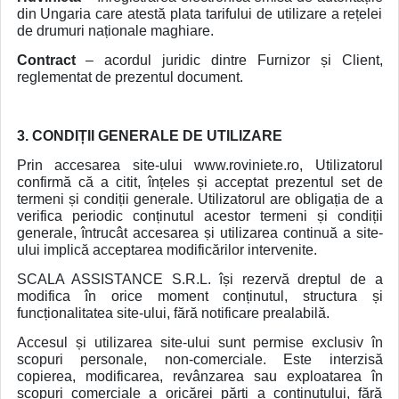
din Ungaria care atestă plata tarifului de utilizare a rețelei
de drumuri naționale maghiare.
Contract
– acordul juridic dintre Furnizor și Client,
reglementat de prezentul document.
3. CONDIȚII GENERALE DE UTILIZARE
Prin accesarea site-ului www.roviniete.ro, Utilizatorul
confirmă că a citit, înțeles și acceptat prezentul set de
termeni și condiții generale. Utilizatorul are obligația de a
verifica periodic conținutul acestor termeni și condiții
generale, întrucât accesarea și utilizarea continuă a site-
ului implică acceptarea modificărilor intervenite.
SCALA ASSISTANCE S.R.L. își rezervă dreptul de a
modifica în orice moment conținutul, structura și
funcționalitatea site-ului, fără notificare prealabilă.
Accesul și utilizarea site-ului sunt permise exclusiv în
scopuri personale, non-comerciale. Este interzisă
copierea, modificarea, revânzarea sau exploatarea în
scopuri comerciale a oricărei părți a conținutului, fără