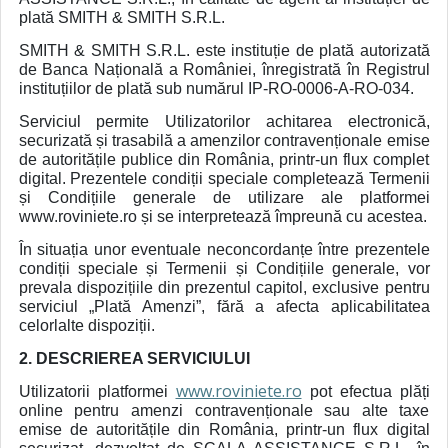
plată SMITH & SMITH S.R.L.
SMITH & SMITH S.R.L. este instituție de plată autorizată
de Banca Națională a României, înregistrată în Registrul
instituțiilor de plată sub numărul IP-RO-0006-A-RO-034.
Serviciul permite Utilizatorilor achitarea electronică,
securizată și trasabilă a amenzilor contravenționale emise
de autoritățile publice din România, printr-un flux complet
digital. Prezentele condiții speciale completează Termenii
și Condițiile generale de utilizare ale platformei
www.roviniete.ro și se interpretează împreună cu acestea.
În situația unor eventuale neconcordanțe între prezentele
condiții speciale și Termenii și Condițiile generale, vor
prevala dispozițiile din prezentul capitol, exclusive pentru
serviciul „Plată Amenzi”, fără a afecta aplicabilitatea
celorlalte dispoziții.
2. DESCRIEREA SERVICIULUI
www.roviniete.ro
Utilizatorii platformei
pot efectua plăți
online pentru amenzi contravenționale sau alte taxe
emise de autoritățile din România, printr-un flux digital