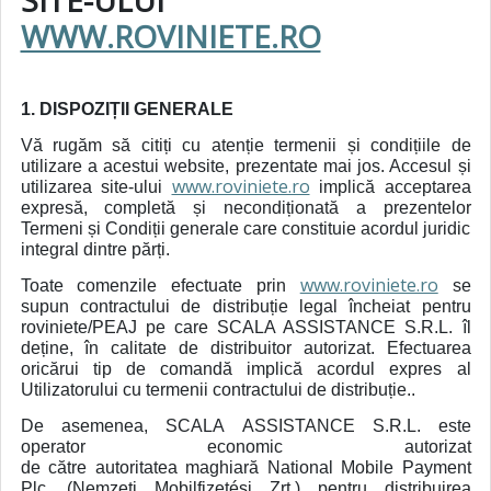
WWW.ROVINIETE.RO
1. DISPOZIȚII GENERALE
Vă rugăm să citiți cu atenție termenii și condițiile de
utilizare a acestui website, prezentate mai jos. Accesul și
www.roviniete.ro
utilizarea site-ului
implică acceptarea
expresă, completă și necondiționată a prezentelor
Termeni și Condiții generale care constituie acordul juridic
integral dintre părți.
www.roviniete.ro
Toate comenzile efectuate prin
se
supun contractului de distribuție legal încheiat pentru
roviniete/PEAJ pe care SCALA ASSISTANCE S.R.L. îl
deține, în calitate de distribuitor autorizat. Efectuarea
oricărui tip de comandă implică acordul expres al
Utilizatorului cu termenii contractului de distribuție..
De asemenea, SCALA ASSISTANCE S.R.L. este
operator economic autorizat
de către autoritatea maghiară National Mobile Payment
Plc. (Nemzeti Mobilfizetési Zrt.) pentru distribuirea