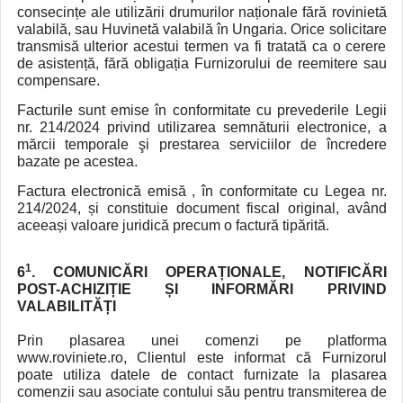
consecințe ale utilizării drumurilor naționale fără rovinietă
valabilă, sau Huvinetă valabilă în Ungaria. Orice solicitare
transmisă ulterior acestui termen va fi tratată ca o cerere
de asistență, fără obligația Furnizorului de reemitere sau
compensare.
Facturile sunt emise în conformitate cu prevederile Legii
nr. 214/2024 privind utilizarea semnăturii electronice, a
mărcii temporale şi prestarea serviciilor de încredere
bazate pe acestea.
Factura electronică emisă , în conformitate cu Legea nr.
214/2024, și constituie document fiscal original, având
aceeași valoare juridică precum o factură tipărită.
1
6
. COMUNICĂRI OPERAȚIONALE, NOTIFICĂRI
POST-ACHIZIȚIE ȘI INFORMĂRI PRIVIND
VALABILITĂȚI
Prin plasarea unei comenzi pe platforma
www.roviniete.ro, Clientul este informat că Furnizorul
poate utiliza datele de contact furnizate la plasarea
comenzii sau asociate contului său pentru transmiterea de