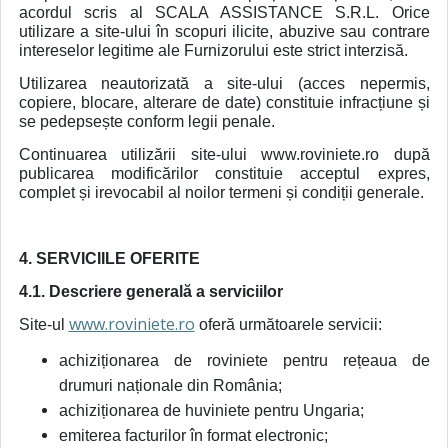
acordul scris al SCALA ASSISTANCE S.R.L. Orice
utilizare a site-ului în scopuri ilicite, abuzive sau contrare
intereselor legitime ale Furnizorului este strict interzisă.
Utilizarea neautorizată a site-ului (acces nepermis,
copiere, blocare, alterare de date) constituie infracțiune și
se pedepsește conform legii penale.
Continuarea utilizării site-ului www.roviniete.ro după
publicarea modificărilor constituie acceptul expres,
complet și irevocabil al noilor termeni și condiții generale.
4. SERVICIILE OFERITE
4.1. Descriere generală a serviciilor
www.roviniete.ro
Site-ul
oferă următoarele servicii:
achiziționarea de roviniete pentru rețeaua de
drumuri naționale din România;
achiziționarea de huviniete pentru Ungaria;
emiterea facturilor în format electronic;