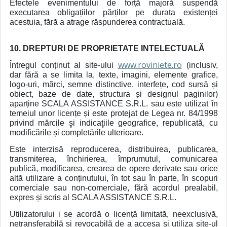
Efectele evenimentului de forță majoră suspendă
executarea obligațiilor părților pe durata existenței
acestuia, fără a atrage răspunderea contractuală.
10. DREPTURI DE PROPRIETATE INTELECTUALĂ
www.roviniete.ro
Întregul conținut al site-ului
(inclusiv,
dar fără a se limita la, texte, imagini, elemente grafice,
logo-uri, mărci, semne distinctive, interfețe, cod sursă și
obiect, baze de date, structura și designul paginilor)
aparține SCALA ASSISTANCE S.R.L. sau este utilizat în
temeiul unor licențe și este protejat de Legea nr. 84/1998
privind mărcile şi indicaţiile geografice, republicată, cu
modificările și completările ulterioare.
Este interzisă reproducerea, distribuirea, publicarea,
transmiterea, închirierea, împrumutul, comunicarea
publică, modificarea, crearea de opere derivate sau orice
altă utilizare a conținutului, în tot sau în parte, în scopuri
comerciale sau non-comerciale, fără acordul prealabil,
expres și scris al SCALA ASSISTANCE S.R.L.
Utilizatorului i se acordă o licență limitată, neexclusivă,
netransferabilă și revocabilă de a accesa și utiliza site-ul