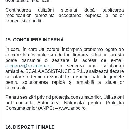
eventualele modificări.
Continuarea utilizării site-ului după publicarea
modificărilor reprezintă acceptarea expresă a noilor
termeni și condiții.
15. CONCILIERE INTERNĂ
În cazul în care Utilizatorul întâmpină probleme legate de
comenzile efectuate sau de funcționarea site-ului, acesta
poate transmite o sesizare la adresa de e-mail
comenzi@roviniete.ro
, în vederea unei soluționări
amiabile. SCALA ASSISTANCE S.R.L. analizează fiecare
solicitare în termen rezonabil și depune toate diligențele
pentru soluționarea rapidă și amiabilă a situațiilor
semnalate.
Pentru sesizări privind protecția consumatorilor, Utilizatorii
pot contacta Autoritatea Națională pentru Protecția
Consumatorilor (ANPC) – www.anpc.ro.
16. DISPOZIȚII FINALE