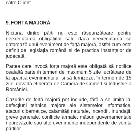
către Client.
9. FORȚA MAJORĂ
Niciuna dintre părți nu este răspunzătoare pentru
neexecutarea obligațiilor sale dacă neexecutarea se
datorează unui eveniment de forță majoră, astfel cum este
definit de legislația română și de practica instanțelor de
judecată.
Partea care invocă forța majoră este obligată să notifice
cealaltă parte în termen de maximum 5 zile lucrătoare de
la apariția evenimentului și să furnizeze, în termen de 15
zile, dovada eliberată de Camera de Comerț și Industrie a
României.
Cazurile de forță majoră pot include, fără a se limita la:
defecțiuni tehnice majore ale sistemelor informatice,
atacuri cibernetice, calamități naturale, incendii, inundații,
greve generale, conflicte armate, măsuri guvernamentale
neprevăzute sau alte evenimente independente de voința
părților.