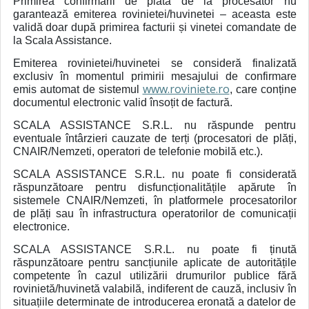
Primirea confirmării de plată de la procesator nu
garantează emiterea rovinietei/huvinetei – aceasta este
validă doar după primirea facturii și vinetei comandate de
la Scala Assistance.
Emiterea rovinietei/huvinetei se consideră finalizată
exclusiv în momentul primirii mesajului de confirmare
www.roviniete.ro
emis automat de sistemul
, care conține
documentul electronic valid însoțit de factură.
SCALA ASSISTANCE S.R.L. nu răspunde pentru
eventuale întârzieri cauzate de terți (procesatori de plăți,
CNAIR/Nemzeti, operatori de telefonie mobilă etc.).
SCALA ASSISTANCE S.R.L. nu poate fi considerată
răspunzătoare pentru disfuncționalitățile apărute în
sistemele CNAIR/Nemzeti, în platformele procesatorilor
de plăți sau în infrastructura operatorilor de comunicații
electronice.
SCALA ASSISTANCE S.R.L. nu poate fi ținută
răspunzătoare pentru sancțiunile aplicate de autoritățile
competente în cazul utilizării drumurilor publice fără
rovinietă/huvinetă valabilă, indiferent de cauză, inclusiv în
situațiile determinate de introducerea eronată a datelor de