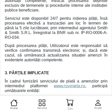
autorității competente, întrucât procesarea depinde
exclusiv de termenele și procedurile interne ale instituției
publice beneficiare.
Serviciul este disponibil 24/7 pentru inițierea plății, însă
procesarea efectivă a tranzacției are loc în termen de
până la 5 zile lucrătoare, prin intermediul agentului Smith
& Smith S.R.L. înregistrat la BNR sub nr. IP-RO-0006-A-
RO-034.
După procesarea plății, Utilizatorul este responsabil să
verifice confirmarea transmisă electronic și, dacă este
cazul, să urmărească actualizarea situației amenzii în
evidențele autorității competente.
3. PĂRȚILE IMPLICATE
În cadrul furnizării serviciului de plată a amenzilor prin
www.roviniete.ro
intermediul platformei
, participă
următoarele entități:
SCALA ASSISTANCE S.R.L., cu sediul în România,
mun. Cluj-Napoca, Str. Fabricii de Chibrituri nr. 13-
Acasa
Servicii
Profil
Cos