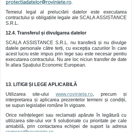
protectiadatelor@roviniete.ro
.
Temeiul legal al prelucrării datelor este executarea
contractului și obligațiile legale ale SCALA ASSISTANCE
S.R.L.
12.4. Transferul și divulgarea datelor
SCALA ASSISTANCE S.R.L. nu transferă și nu divulge
datele personale către terți, cu excepția cazurilor în care
acest lucru este impus prin lege sau este necesar pentru
executarea contractului. Nu are loc niciun transfer de date
în afara Spațiului Economic European.
13. LITIGII ȘI LEGE APLICABILĂ
www.roviniete.ro
Utilizarea site-ului
, precum și
interpretarea și aplicarea prezentelor termeni și condiții,
se supun legislației române în vigoare.
Orice neînțelegeri sau reclamații apărute în legătură cu
utilizarea site-ului vor fi soluționate cu prioritate pe cale
amiabilă, prin contactarea echipei de suport la adresa
comenzi@roviniete.ro
.