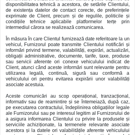
disponibilitatea tehnică a acestora, de setările Clientului,
de existența datelor de contact corecte, de preferințele
exprimate de Client, precum și de regulile, politicile și
condițiile tehnice aplicabile platformelor terțe prin
intermediul cărora se realizează comunicarea.
În măsura în care Clientul furnizează date referitoare la un
vehicul, Furnizorul poate transmite Clientului notificări și
informări privind termene, valabilități, expirări, actualizări,
obligații administrative, documente, tarife, taxe, produse
sau servicii aferente ori conexe vehiculului indicat de
Client, atunci când aceste informări sunt relevante pentru
utilizarea legală, continuă, sigură sau conformă a
vehiculului ori pentru evitarea expirării unor valabilități
asociate acestuia.
Aceste comunicări au scop operațional, tranzacțional,
informativ sau de reamintire și se întemeiază, după caz,
pe executarea contractului, îndeplinirea obligațiilor legale
ale Furnizorului sau pe interesul legitim al Furnizorului de
a asigura informarea Clientului cu privire la produsele și
serviciile achiziționate, la termenele relevante asociate
acestora și la datele ori valabilitățile aferente vehiculului