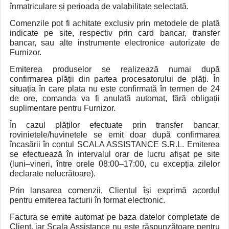
înmatriculare și perioada de valabilitate selectată.
Comenzile pot fi achitate exclusiv prin metodele de plată
indicate pe site, respectiv prin card bancar, transfer
bancar, sau alte instrumente electronice autorizate de
Furnizor.
Emiterea produselor se realizează numai după
confirmarea plății din partea procesatorului de plăți. În
situația în care plata nu este confirmată în termen de 24
de ore, comanda va fi anulată automat, fără obligații
suplimentare pentru Furnizor.
În cazul plăților efectuate prin transfer bancar,
rovinietele/huvinetele se emit doar după confirmarea
încasării în contul SCALA ASSISTANCE S.R.L. Emiterea
se efectuează în intervalul orar de lucru afișat pe site
(luni–vineri, între orele 08:00–17:00, cu excepția zilelor
declarate nelucrătoare).
Prin lansarea comenzii, Clientul își exprimă acordul
pentru emiterea facturii în format electronic.
Factura se emite automat pe baza datelor completate de
Client, iar Scala Assistance nu este răspunzătoare pentru