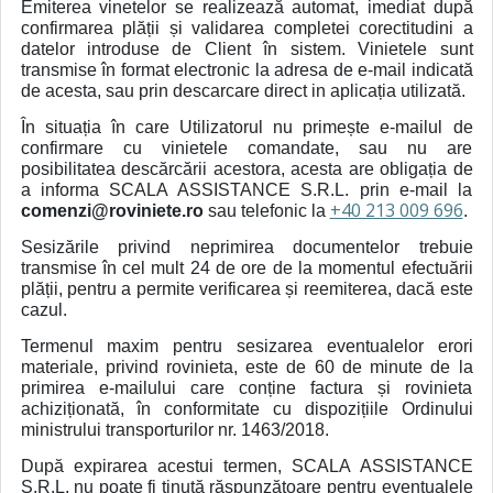
Emiterea vinetelor se realizează automat, imediat după
confirmarea plății și validarea completei corectitudini a
datelor introduse de Client în sistem. Vinietele sunt
transmise în format electronic la adresa de e-mail indicată
de acesta, sau prin descarcare direct in aplicația utilizată.
În situația în care Utilizatorul nu primește e-mailul de
confirmare cu vinietele comandate, sau nu are
posibilitatea descărcării acestora, acesta are obligația de
a informa SCALA ASSISTANCE S.R.L. prin e-mail la
+40 213 009 696
comenzi@roviniete.ro
sau telefonic la
.
Sesizările privind neprimirea documentelor trebuie
transmise în cel mult 24 de ore de la momentul efectuării
plății, pentru a permite verificarea și reemiterea, dacă este
cazul.
Termenul maxim pentru sesizarea eventualelor erori
materiale, privind rovinieta, este de 60 de minute de la
primirea e-mailului care conține factura și rovinieta
achiziționată, în conformitate cu dispozițiile Ordinului
ministrului transporturilor nr. 1463/2018.
După expirarea acestui termen, SCALA ASSISTANCE
S.R.L. nu poate fi ținută răspunzătoare pentru eventualele