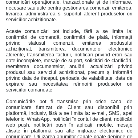
comunicări operaționale, tranzacționale și de informare,
necesare sau utile pentru gestionarea comenzii, emiterea,
livrarea, administrarea și suportul aferent produselor ori
serviciilor achiziționate.
Aceste comunicări pot include, fără a se limita la:
confirmări de comandă, confirmări de plată, informații
privind statusul comenzii, emiterea produsului
achiziționat, transmiterea documentelor electronice
aferente, transmiterea facturii, notificări privind erori sau
date incomplete, mesaje de suport, solicitări de clarificări,
reemiterea documentelor, anulări, actualizări privind
produsul sau serviciul achiziționat, precum și informări
privind data de început, perioada de valabilitate, data de
expirare sau necesitatea reînnoirii produselor ori
serviciilor comandate.
Comunicările pot fi transmise prin orice canal de
comunicare furnizat de Client sau disponibil prin
platformă, inclusiv, fără a se limita la: e-mail, SMS, apel
telefonic, WhatsApp, notificări în contul de client, notificări
web push, notificări push în aplicații mobile, mesaje
afișate în platformă sau alte mijloace electronice de
comunicare. Utilizarea anumitor canale poate depinde de