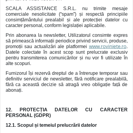
SCALA ASSISTANCE S.R.L. nu trimite mesaje
comerciale nesolicitate (“spam”) și respectă principiile
consimțământului prealabil și ale protecției datelor cu
caracter personal, conform legislației aplicabile.
Prin abonarea la newsletter, Utilizatorul consimte expres
să primească informații periodice privind servicii, produse,
www.roviniete.ro
promoții sau actualizări ale platformei
.
Datele colectate în acest scop sunt prelucrate exclusiv
pentru transmiterea comunicărilor și nu vor fi utilizate în
alte scopuri.
Furnizorul își rezervă dreptul de a întrerupe temporar sau
definitiv serviciul de newsletter, fără notificare prealabilă,
fără ca această decizie să atragă vreo obligație față de
abonați.
12. PROTECȚIA DATELOR CU CARACTER
PERSONAL (GDPR)
12.1. Scopul și temeiul prelucrării datelor