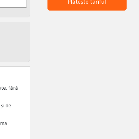
Plătește tariful
ute, fără
 și de
orma