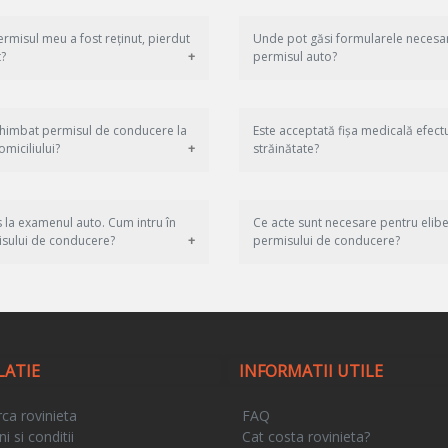
rmisul meu a fost reținut, pierdut
Unde pot găsi formularele necesa
?
permisul auto?
himbat permisul de conducere la
Este acceptată fișa medicală efect
miciliului?
străinătate?
 la examenul auto. Cum intru în
Ce acte sunt necesare pentru elib
sului de conducere?
permisului de conducere?
LATIE
INFORMATII UTILE
ca rovinieta
FAQ
 si conditii
Cat costa rovinieta?