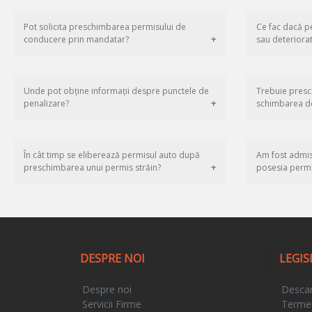
Pot solicita preschimbarea permisului de
Ce fac dacă pe
conducere prin mandatar?
sau deteriorat
Unde pot obține informații despre punctele de
Trebuie presc
penalizare?
schimbarea do
În cât timp se eliberează permisul auto după
Am fost admis
preschimbarea unui permis străin?
posesia permi
DESPRE NOI
LEGIS
Despre noi
Descar
Servicii Firme
Termeni