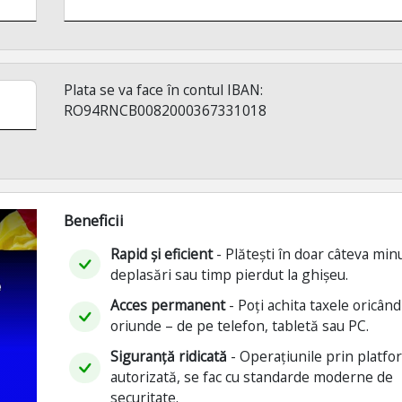
Plata se va face în contul IBAN:
RO94RNCB0082000367331018
Beneficii
Rapid și eficient
- Plătești în doar câteva min
deplasări sau timp pierdut la ghișeu.
Acces permanent
- Poți achita taxele oricând
oriunde – de pe telefon, tabletă sau PC.
Siguranță ridicată
- Operațiunile prin platf
autorizată, se fac cu standarde moderne de
securitate.