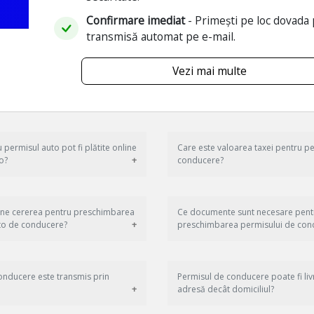
Confirmare imediat
- Primești pe loc dovada p
transmisă automat pe e-mail.
Vezi mai multe
 permisul auto pot fi plătite online
Care este valoarea taxei pentru p
o?
conducere?
ne cererea pentru preschimbarea
Ce documente sunt necesare pent
to de conducere?
preschimbarea permisului de con
onducere este transmis prin
Permisul de conducere poate fi livr
adresă decât domiciliul?