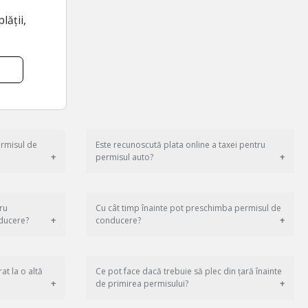
lății,
ermisul de
Este recunoscută plata online a taxei pentru
permisul auto?
ru
Cu cât timp înainte pot preschimba permisul de
ducere?
conducere?
at la o altă
Ce pot face dacă trebuie să plec din țară înainte
de primirea permisului?