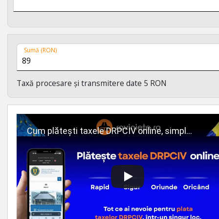
Sumă (RON)
Taxă procesare și transmitere date
5 RON
Cum plătești taxele DRPCIV online, simplu și rapid, prin Roviniete.ro