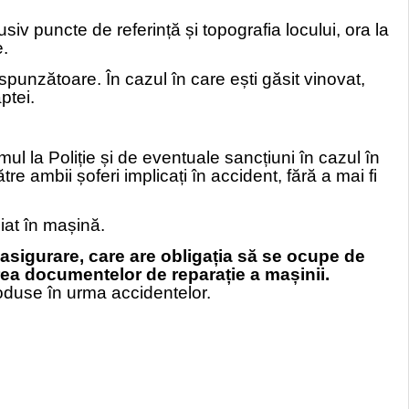
siv puncte de referință și topografia locului, ora la
e.
espunzătoare. În cazul în care ești găsit vinovat,
ptei.
ul la Poliție și de eventuale sancțiuni în cazul în
 ambii șoferi implicați în accident, fără a mai fi
iat în mașină.
asigurare, care are obligația să se ocupe de
rea documentelor de reparație a mașinii.
oduse în urma accidentelor.