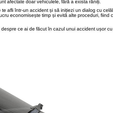
nt afectate doar vehiculele, fără a exista răniți.
e afli într-un accident și să inițiezi un dialog cu cel
ucru economisește timp și evită alte proceduri, fiind 
tii despre ce ai de făcut în cazul unui accident ușor 