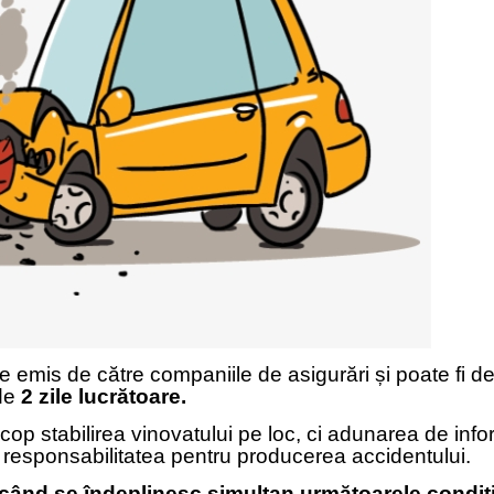
 emis de către companiile de asigurări și poate fi des
 de
2 zile lucrătoare.
scop stabilirea vinovatului pe loc, ci adunarea de inf
i responsabilitatea pentru producerea accidentului.
 când se îndeplinesc simultan următoarele condiți