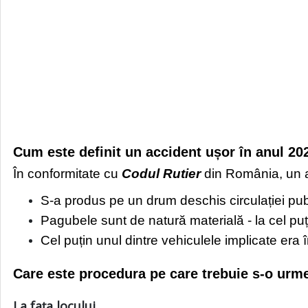
Cum este definit un accident ușor în anul 20
În conformitate cu
Codul Rutier
din România, un a
S-a produs pe un drum deschis circulației pub
Pagubele sunt de natură materială - la cel puț
Cel puțin unul dintre vehiculele implicate era 
Care este procedura pe care trebuie s-o urme
La fața locului