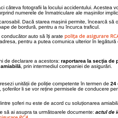
 câteva fotografii la locului accidentului. Acestea vo
urprind numerele de înmatriculare ale mașinilor implica
arosabil. Dacă starea mașinii permite, încearcă să o 
oape de bordură, pentru a nu încurca traficul.
polița de asigurare RC
 conducător auto să îți arate
 adresa, pentru a putea comunica ulterior în legătur
uni de declarare a acestora:
raportarea la secția de p
 amiabilă
, prin intermediul companiei de asigurări.
resezi unității de poliție competente în termen de
24 
r, șoferilor li se vor reține permisele de conducere p
intre șoferi nu este de acord cu soluționarea amiabil
buie să ai asupra ta următoarele documente:
actul de 
asigurare RCA
.