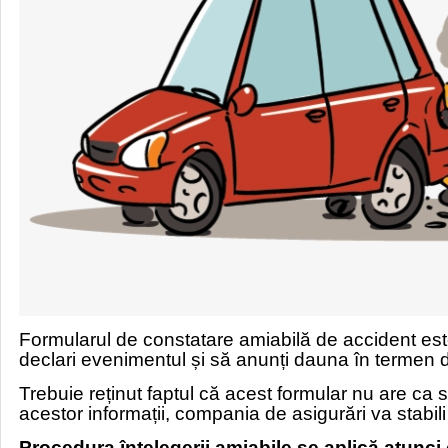
Formularul de constatare amiabilă de accident este
declari evenimentul și să anunți dauna în termen
Trebuie reținut faptul că acest formular nu are ca 
acestor informații, compania de asigurări va stabil
Procedura înțelegerii amiabile se aplică atunci