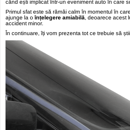
când ești implicat într-un eveniment auto în care su
Primul sfat este să rămâi calm în momentul în care t
ajunge la o
înțelegere amiabilă
, deoarece acest l
accident minor.
În continuare, îți vom prezenta tot ce trebuie să ș