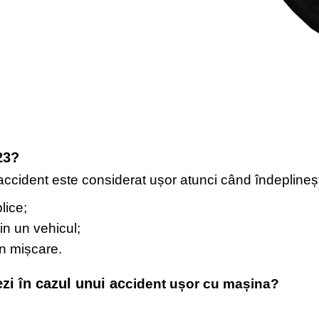
23?
ccident este considerat ușor atunci când îndeplinește
lice;
in un vehicul;
în mișcare.
zi în cazul unui ac
cident ușor cu mașina?