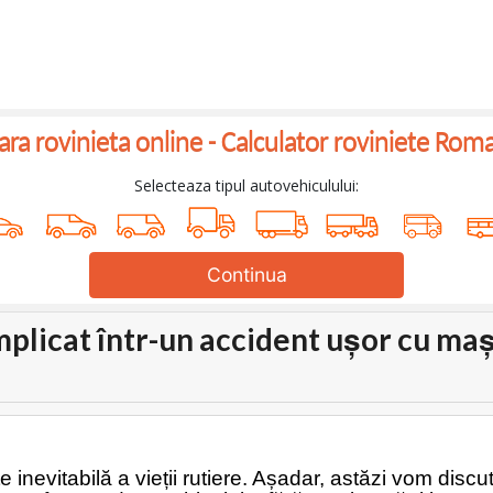
a rovinieta online -
Calculator roviniete Rom
Selecteaza tipul autovehiculului:
Continua
implicat într-un accident ușor cu ma
te inevitabilă a vieții rutiere. Așadar, astăzi vom disc