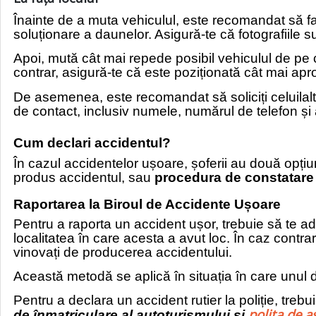
Înainte de a muta vehiculul, este recomandat să faci
soluționare a daunelor. Asigură-te că fotografiile s
Apoi, mută cât mai repede posibil vehiculul de pe c
contrar, asigură-te că este poziționată cât mai apr
De asemenea, este recomandat să soliciți celuilalt
de contact, inclusiv numele, numărul de telefon și
Cum declari accidentul?
În cazul accidentelor ușoare, șoferii au două opți
produs accidentul, sau
procedura de constatare
Raportarea la Biroul de Accidente Ușoare
Pentru a raporta un accident ușor, trebuie să te ad
localitatea în care acesta a avut loc. În caz contra
vinovați de producerea accidentului.
Această metodă se aplică în situația în care unul d
Pentru a declara un accident rutier la poliție, tre
polița de 
de înmatriculare al autoturismului și