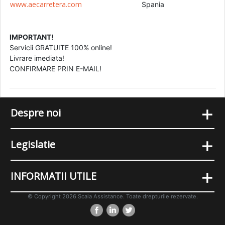
www.aecarretera.com
Spania
IMPORTANT!
Servicii GRATUITE 100% online!
Livrare imediata!
CONFIRMARE PRIN E-MAIL!
+
Despre noi
+
Legislatie
+
INFORMATII UTILE
© Copyright 2026 Scala Assistance. Toate drepturile rezervate.