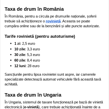
Taxa de drum în România
În România, pentru a circula pe drumurile naționale, șoferii
trebuie să achiziționeze o
rovinietă
. Aceasta se poate
cumpăra online sau de la benzinării și alte puncte autorizate.
Tarife rovinietă (pentru autoturisme)
1 zi
: 2,5 euro
10 zile
: 3,3 euro
30 zile
: 5,3 euro
60 zile
: 8,4 euro
12 luni
: 28 euro
Sancțiunile pentru lipsa rovinietei sunt aspre, iar camerele
specializate detectează automat vehiculele fără această taxă
achitată.
Taxa de drum în Ungaria
În Ungaria, sistemul de taxare funcționează pe bază de vinietă
electronică (
e-vinietă
), care trebuie achiziționată înainte de a