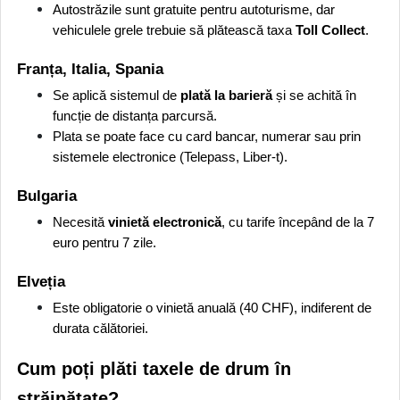
Autostrăzile sunt gratuite pentru autoturisme, dar
vehiculele grele trebuie să plătească taxa
Toll Collect
.
Franța, Italia, Spania
Se aplică sistemul de
plată la barieră
și se achită în
funcție de distanța parcursă.
Plata se poate face cu card bancar, numerar sau prin
sistemele electronice (Telepass, Liber-t).
Bulgaria
Necesită
vinietă electronică
, cu tarife începând de la 7
euro pentru 7 zile.
Elveția
Este obligatorie o vinietă anuală (40 CHF), indiferent de
durata călătoriei.
Cum poți plăti taxele de drum în
străinătate?