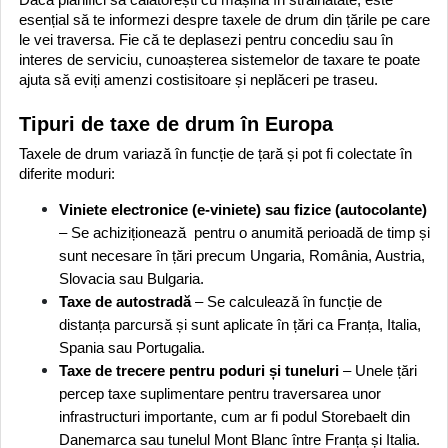
esențial să te informezi despre taxele de drum din țările pe care
le vei traversa. Fie că te deplasezi pentru concediu sau în
interes de serviciu, cunoașterea sistemelor de taxare te poate
ajuta să eviți amenzi costisitoare și neplăceri pe traseu.
Tipuri de taxe de drum în Europa
Taxele de drum variază în funcție de țară și pot fi colectate în
diferite moduri:
Viniete electronice (e-viniete) sau fizice (autocolante)
– Se achiziționează pentru o anumită perioadă de timp și
sunt necesare în țări precum Ungaria, România, Austria,
Slovacia sau Bulgaria.
Taxe de autostradă
– Se calculează în funcție de
distanța parcursă și sunt aplicate în țări ca Franța, Italia,
Spania sau Portugalia.
Taxe de trecere pentru poduri și tuneluri
– Unele țări
percep taxe suplimentare pentru traversarea unor
infrastructuri importante, cum ar fi podul Storebaelt din
Danemarca sau tunelul Mont Blanc între Franța și Italia.