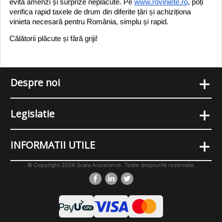
evita amenzi și surprize neplăcute. Pe
www.roviniete.ro
, poți
verifica rapid taxele de drum din diferite țări și achiziționa
vinieta necesară pentru România, simplu și rapid.
Călătorii plăcute și fără griji!
+
Despre noi
+
Legislatie
+
INFORMATII UTILE
© Copyright 2026 Scala Assistance. Toate drepturile rezervate.