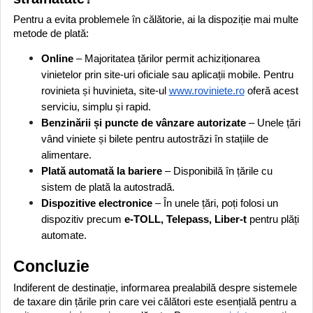
Pentru a evita problemele în călătorie, ai la dispoziție mai multe
metode de plată:
Online
– Majoritatea țărilor permit achiziționarea
vinietelor prin site-uri oficiale sau aplicații mobile. Pentru
rovinieta și huvinieta, site-ul
www.roviniete.ro
oferă acest
serviciu, simplu și rapid.
Benzinării și puncte de vânzare autorizate
– Unele țări
vând viniete și bilete pentru autostrăzi în stațiile de
alimentare.
Plată automată la bariere
– Disponibilă în țările cu
sistem de plată la autostradă.
Dispozitive electronice
– În unele țări, poți folosi un
dispozitiv precum
e-TOLL, Telepass, Liber-t
pentru plăți
automate.
Concluzie
Indiferent de destinație, informarea prealabilă despre sistemele
de taxare din țările prin care vei călători este esențială pentru a