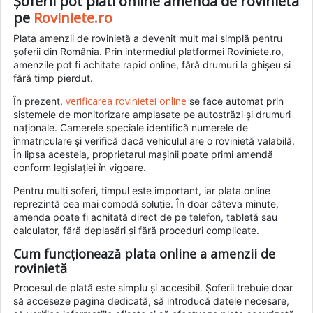
Șoferii pot plăti online amenda de rovinietă
pe
Roviniete.ro
Plata amenzii de rovinietă a devenit mult mai simplă pentru
șoferii din România. Prin intermediul platformei Roviniete.ro,
amenzile pot fi achitate rapid online, fără drumuri la ghișeu și
fără timp pierdut.
verificarea rovinietei online
În prezent,
se face automat prin
sistemele de monitorizare amplasate pe autostrăzi și drumuri
naționale. Camerele speciale identifică numerele de
înmatriculare și verifică dacă vehiculul are o rovinietă valabilă.
În lipsa acesteia, proprietarul mașinii poate primi amendă
conform legislației în vigoare.
Pentru mulți șoferi, timpul este important, iar plata online
reprezintă cea mai comodă soluție. În doar câteva minute,
amenda poate fi achitată direct de pe telefon, tabletă sau
calculator, fără deplasări și fără proceduri complicate.
Cum funcționează plata online a amenzii de
rovinietă
Procesul de plată este simplu și accesibil. Șoferii trebuie doar
să acceseze pagina dedicată, să introducă datele necesare,