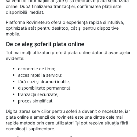
să verifice informațiile afișate și să efectueze plata securizată
online. După finalizarea tranzacției, confirmarea plății este
disponibilă imediat.
Platforma Roviniete.ro oferă o experiență rapidă și intuitivă,
optimizată atât pentru desktop, cât și pentru dispozitive
mobile.
De ce aleg șoferii plata online
Tot mai mulți utilizatori preferă plata online datorită avantajelor
evidente:
economie de timp;
acces rapid la serviciu;
fără cozi și drumuri inutile;
disponibilitate permanentă;
tranzacții securizate;
proces simplificat.
Digitalizarea serviciilor pentru șoferi a devenit o necesitate, iar
plata online a amenzii de rovinietă este una dintre cele mai
rapide metode prin care utilizatorii își pot rezolva situația fără
complicații suplimentare.