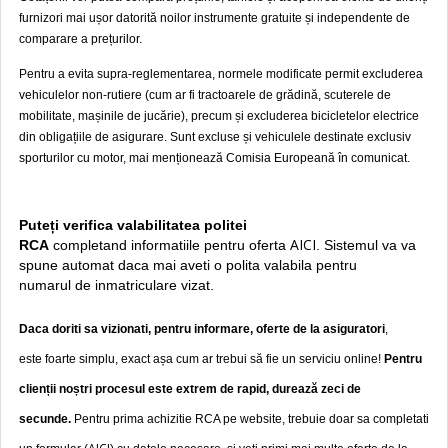
furnizori mai ușor datorită noilor instrumente gratuite și independente de
comparare a prețurilor.
Pentru a evita supra-reglementarea, normele modificate permit excluderea
vehiculelor non-rutiere (cum ar fi tractoarele de grădină, scuterele de
mobilitate, mașinile de jucărie), precum și excluderea bicicletelor electrice
din obligațiile de asigurare. Sunt excluse și vehiculele destinate exclusiv
sporturilor cu motor, mai menționează Comisia Europeană în comunicat.
Puteți verifica valabilitatea politei
AICI
RCA
completand informatiile pentru oferta
. Sistemul va va
spune automat daca mai aveti o polita valabila pentru
numarul de inmatriculare vizat.
Daca doriti sa vizionati, pentru informare, oferte de la asiguratori
,
este foarte simplu, exact așa cum ar trebui să fie un serviciu online!
Pentru
clienții noștri procesul este extrem de rapid, durează zeci de
secunde.
Pentru prima achizitie RCA pe website, trebuie doar sa completati