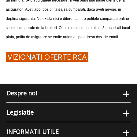
AICI
un formular (
) cu datele necesare, si veti primi mai multe oferte de la
asiguratori. Aveti apoi posibilitatea sa cumparati, daca aveti nevoie, in
deplina siguranta. Nu există nici o diferenta intre politele cumparate online
si cele cumparate de la brokeri. Odata ce ati completat cei 3 pasi si ati facut
plata, polita de asigurare se emite automat, pe adresa dvs. de email.
VIZIONATI OFERTE RCA
+
Despre noi
+
Legislatie
+
INFORMATII UTILE