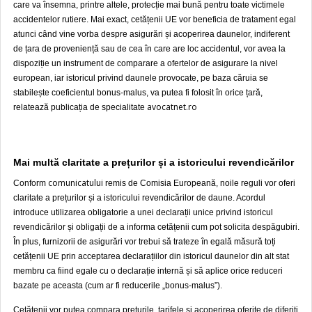
care va însemna, printre altele, protecție mai bună pentru toate victimele
accidentelor rutiere. Mai exact, cetățenii UE vor beneficia de tratament egal
atunci când vine vorba despre asigurări și acoperirea daunelor, indiferent
de țara de proveniență sau de cea în care are loc accidentul, vor avea la
dispoziție un instrument de comparare a ofertelor de asigurare la nivel
european, iar istoricul privind daunele provocate, pe baza căruia se
stabilește coeficientul bonus-malus, va putea fi folosit în orice țară,
avocatnet.ro
relatează publicația de specialitate
Mai multă claritate a prețurilor și a istoricului revendicărilor
comunicatului
Conform
remis de Comisia Europeană, noile reguli vor oferi
claritate a prețurilor și a istoricului revendicărilor de daune. Acordul
introduce utilizarea obligatorie a unei declarații unice privind istoricul
revendicărilor și obligații de a informa cetățenii cum pot solicita despăgubiri.
În plus, furnizorii de asigurări vor trebui să trateze în egală măsură toți
cetățenii UE prin acceptarea declarațiilor din istoricul daunelor din alt stat
membru ca fiind egale cu o declarație internă și să aplice orice reduceri
bazate pe aceasta (cum ar fi reducerile „bonus-malus”).
Cetățenii vor putea compara prețurile, tarifele și acoperirea oferite de diferiți