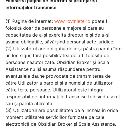
Folosirea paginii de internet ș
i protejarea
informa
ț
iilor transmise
www.roviniete.ro
(1) Pagina de internet:
poate fi
folosită doar de persoanele majore și care au
capacitatea de a-și exercita drepturile și de a-și
asuma obligațiile, săvârșind personal acte juridice.
(2) Utilizatorul are obligația de a-și păstra parola într-
un loc sigur, fără posibilitatea de a fi folosită de
persoane neautorizate. Obsidian Broker și Scala
Assistance nu își asumă răspunderea pentru
eventualele daune provocate de transmiterea de
către Utilizator a parolei și a numelui de utilizator
către terțe persoane. Utilizatorul este integral
responsabil de informațiile transmise folosind userul
său și parola aferentă.
(3) Utilizatorul are posibilitatea de a încheia în orice
moment utilizarea serviciilor furnizate pe cale
electronică de Obsidian Broker și Scala Assistance.