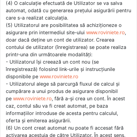
(4) O calculație efectuată de Utilizator se va salva
automat, odată cu generarea prețului asigurării pentru
care s-a realizat calculația.
(5) Utilizatorul are posibilitatea să achiziționeze o
www.roviniete.ro
asigurare prin intermediul site-ului
,
doar dacă deține un cont de utilizator. Crearea
contului de utilizator (înregistrarea) se poate realiza
printr-una din următoarele modalități:
- Utilizatorul își creează un cont nou (se
înregistrează) folosind link-urile și instrucțiunile
www.roviniete.ro
disponibile pe
- Utilizatorul alege să parcurgă fluxul de calcul și
cumpărare a unui produs de asigurare disponibil
www.roviniete.ro
pe
, fără a-și crea un cont. În acest
caz, contul său va fi creat automat, pe baza
informațiilor introduse de acesta pentru calculul,
oferta și emiterea asigurării.
(6) Un cont creat automat nu poate fi accesat fără
activarea acestuia de către Utilizator. În acest sens,