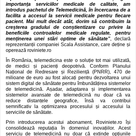
importanța serviciilor medicale de calitate, am
introdus pachetul de Telemedicină, în încercarea de a
facilita a accesul la servicii medicale pentru fiecare
pacient. Mai mult decât atât, dorim să contribuim la
creșterea gradului de conștientizare cu privire la
beneficiile controalelor medicale regulate, pentru
menținerea unei stări optime de sănătate”
, declară
reprezentanții companiei Scala Assistance, care deține și
operează roviniete.ro
În România, telemedicina este o soluție tot mai utilizată,
de medici și pacienți deopotrivă. Conform Planului
Național de Redresare și Reziliență (PNRR), 470 de
milioane de euro au fost alocați pentru dezvoltarea unui
sistem digital de sănătate pentru îmbunătățirea sistemelor
de telemedicină. Așadar, adaptarea și implementarea
sistemelor avansate de telemedicină nu doar că va
reduce distanțele geografice, însă va contribui
semnificativ la optimizarea procesului și accesului la
serviciile de sănătate.
Prin introducerea acestui abonament, Roviniete.ro își
consolidează reputația în domeniul inovațiilor. Acest
serviciu de telemedicină nu doar că extinde opțiunile