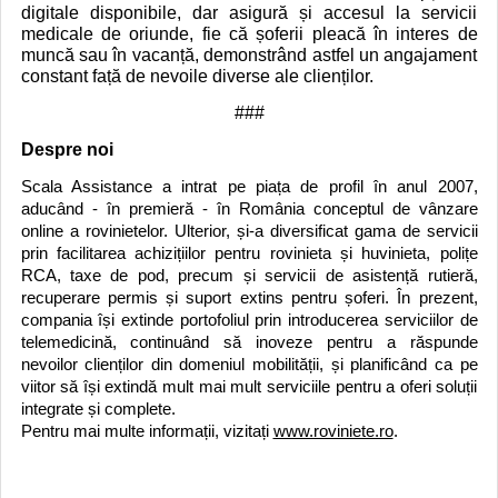
digitale disponibile, dar asigură și accesul la servicii
medicale de oriunde, fie că șoferii pleacă în interes de
muncă sau în vacanță, demonstrând astfel un angajament
constant față de nevoile diverse ale clienților.
###
Despre noi
Scala Assistance a intrat pe piața de profil în anul 2007,
aducând - în premieră - în România conceptul de vânzare
online a rovinietelor. Ulterior, și-a diversificat gama de servicii
prin facilitarea achizițiilor pentru rovinieta și huvinieta, polițe
RCA, taxe de pod, precum și servicii de asistență rutieră,
recuperare permis și suport extins pentru șoferi.
În prezent,
compania își extinde portofoliul prin introducerea serviciilor de
telemedicină, continuând să inoveze pentru a răspunde
nevoilor clienților din domeniul mobilității, și planificând ca pe
viitor să își extindă mult mai mult serviciile pentru a oferi soluții
integrate și complete.
Pentru mai multe informații, vizitați
www.roviniete.ro
.