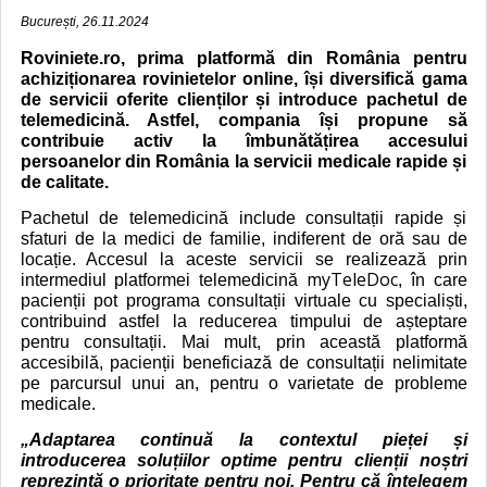
București, 26.11.2024
Roviniete.ro, prima platformă din România pentru
achiziționarea rovinietelor online, își diversifică gama
de servicii oferite clienților și introduce pachetul de
telemedicină. Astfel, compania își propune să
contribuie activ la îmbunătățirea accesului
persoanelor din România la servicii medicale rapide și
de calitate.
Pachetul de telemedicină include consultații rapide și
sfaturi de la medici de familie, indiferent de oră sau de
locație. Accesul la aceste servicii se realizează prin
myTeleDoc
intermediul platformei telemedicină
, în care
pacienții pot programa consultații virtuale cu specialiști,
contribuind astfel la reducerea timpului de așteptare
pentru consultații. Mai mult, prin această platformă
accesibilă, pacienții beneficiază de consultații nelimitate
pe parcursul unui an, pentru o varietate de probleme
medicale.
„Adaptarea continuă la contextul pieței și
introducerea soluțiilor optime pentru clienții noștri
reprezintă o prioritate pentru noi. Pentru că înțelegem