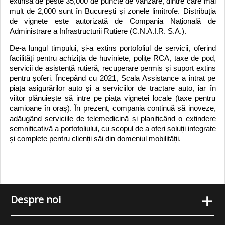
extinsă de peste 35,000 de puncte de vânzare, dintre care mai
mult de 2,000 sunt în București și zonele limitrofe. Distribuția
de vignete este autorizată de Compania Națională de
Administrare a Infrastructurii Rutiere (C.N.A.I.R. S.A.).
De-a lungul timpului, și-a extins portofoliul de servicii, oferind
facilități pentru achiziția de huviniete, polițe RCA, taxe de pod,
servicii de asistență rutieră, recuperare permis și suport extins
pentru șoferi. Începând cu 2021, Scala Assistance a intrat pe
piața asigurărilor auto și a serviciilor de tractare auto, iar în
viitor plănuiește să intre pe piața vignetei locale (taxe pentru
camioane în oraș). În prezent, compania continuă să inoveze,
adăugând serviciile de telemedicină și planificând o extindere
semnificativă a portofoliului, cu scopul de a oferi soluții integrate
și complete pentru clienții săi din domeniul mobilității.
+
Despre noi