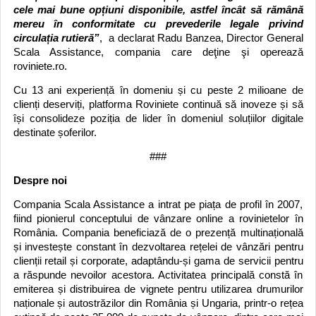
cele mai bune opțiuni disponibile, astfel încât să rămână
mereu în conformitate cu prevederile legale privind
circulația rutieră”
, a declarat Radu Banzea, Director General
Scala Assistance, compania care deţine şi operează
roviniete.ro.
Cu 13 ani experiență în domeniu și cu peste 2 milioane de
clienți deserviți, platforma Roviniete continuă să inoveze și să
își consolideze poziția de lider în domeniul soluțiilor digitale
destinate șoferilor.
###
Despre noi
Compania Scala Assistance a intrat pe piața de profil în 2007,
fiind pionierul conceptului de vânzare online a rovinietelor în
România. Compania beneficiază de o prezență multinațională
și investește constant în dezvoltarea rețelei de vânzări pentru
clienții retail și corporate, adaptându-și gama de servicii pentru
a răspunde nevoilor acestora. Activitatea principală constă în
emiterea și distribuirea de vignete pentru utilizarea drumurilor
naționale și autostrăzilor din România și Ungaria, printr-o rețea