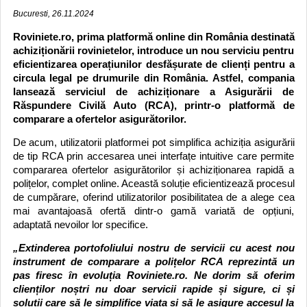
Bucuresti, 26.11.2024
Roviniete.ro, prima platformă online din România destinată
achiziționării rovinietelor, introduce un nou serviciu pentru
eficientizarea operațiunilor desfășurate de clienți pentru a
circula legal pe drumurile din România. Astfel, compania
lansează serviciul de achiziționare a Asigurării de
Răspundere Civilă Auto (RCA), printr-o platformă de
comparare a ofertelor asigurătorilor.
De acum, utilizatorii platformei pot simplifica achiziția asigurării
de tip RCA prin accesarea unei interfațe intuitive care permite
compararea ofertelor asigurătorilor și achiziționarea rapidă a
polițelor, complet online. Această soluție eficientizează procesul
de cumpărare, oferind utilizatorilor posibilitatea de a alege cea
mai avantajoasă ofertă dintr-o gamă variată de opțiuni,
adaptată nevoilor lor specifice.
„Extinderea portofoliului nostru de servicii cu acest nou
instrument de comparare a polițelor RCA reprezintă un
pas firesc în evoluția Roviniete.ro. Ne dorim să oferim
clienților noștri nu doar servicii rapide și sigure, ci și
soluții care să le simplifice viața și să le asigure accesul la