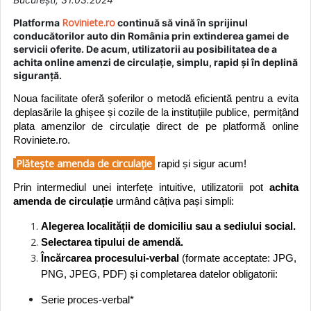
Roviniete.ro
Platforma
continuă să vină în sprijinul
conducătorilor auto din România prin extinderea gamei de
servicii oferite. De acum, utilizatorii au posibilitatea de a
achita online amenzi de circulație, simplu, rapid și în deplină
siguranță.
Noua facilitate oferă șoferilor o metodă eficientă pentru a evita
deplasările la ghișee și cozile de la instituțiile publice, permițând
plata amenzilor de circulație direct de pe platformă online
Roviniete.ro.
Plătește amenda de circulație
rapid și sigur acum!
Prin intermediul unei interfețe intuitive, utilizatorii pot
achita
amenda de circulație
urmând câțiva pași simpli:
Alegerea localității de domiciliu sau a sediului social.
Selectarea tipului de amendă.
Încărcarea procesului-verbal
(formate acceptate: JPG,
PNG, JPEG, PDF) și completarea datelor obligatorii:
Serie proces-verbal*