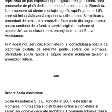
reprezintă un pas important spre digitalizarea și eficientizarea
proceselor de plată dedicate conducătorilor auto din România.
Ne propunem să oferim o soluție sigură, rapidă și accesibilă,
care să îmbunătățească experiența utilizatorilor. Simplificarea
procedurii de achitare a amenzilor face parte din angajamentul
nostru continuu de a furniza servicii digitale moderne și
accesibile”, au declarat reprezentanții companiei Scala
Assistance.
Prin acest nou serviciu, Roviniete.ro își consolidează poziția ca
platformă digitală de referință pentru șoferii din România,
oferindu-le soluții rapide și sigure pentru achitarea taxelor și
amenzilor rutiere.
###
Despre Scala Assistance
Scala Assistance S.R.L., fondată în 2007, este lider în
România în furnizarea și distribuirea online a vignietelor și
serviciilor conexe dedicate mobilității. Compania administrează