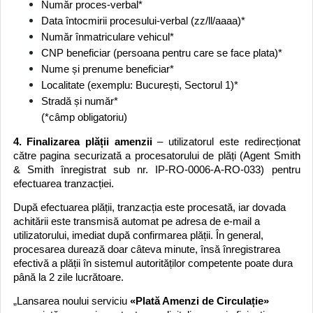
Număr proces-verbal*
Data întocmirii procesului-verbal (zz/ll/aaaa)*
Număr înmatriculare vehicul*
CNP beneficiar (persoana pentru care se face plata)*
Nume și prenume beneficiar*
Localitate (exemplu: București, Sectorul 1)*
Stradă și număr*
(*câmp obligatoriu)
4. Finalizarea plății amenzii
– utilizatorul este redirecționat
către pagina securizată a procesatorului de plăți (Agent Smith
& Smith înregistrat sub nr. IP-RO-0006-A-RO-033) pentru
efectuarea tranzacției.
După efectuarea plății, tranzacția este procesată, iar dovada
achitării este transmisă automat pe adresa de e-mail a
utilizatorului, imediat după confirmarea plății. În general,
procesarea durează doar câteva minute, însă înregistrarea
efectivă a plății în sistemul autorităților competente poate dura
până la 2 zile lucrătoare.
„Lansarea noului serviciu
«Plată Amenzi de Circulație»