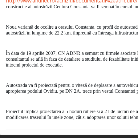
http://www.andnet.ro/achizitii/documentatii%20atribuire/
constructie al autostrăzii Centura Constanta va fi semnat în cursul l
Noua variantă de ocolire a orasului Constanta, cu profil de autostra
autostrăzii în lungime de 22,2 km, împreună cu întreaga infrastructur
În data de 19 aprilie 2007, CN ADNR a semnat cu firmele asociate Hil
consultantul se află în faza de detaliere a studiului de fezabilitate ini
întocmi proiectul de executie.
Autostrada va fi proiectată pentru o viteză de deplasare a autovehic
apropierea podului Ovidiu, pe DN 2A, trece prin vestul Constantei 
Proiectul implică proiectarea a 5 noduri rutiere si a 21 de lucrări de 
modificarea traseului în unele zone, cât si adoptarea unor solutii tehn