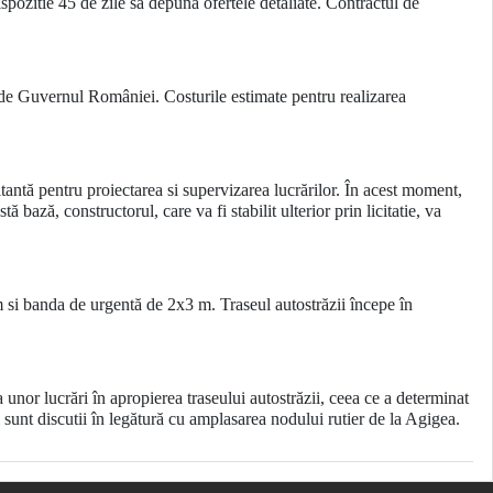
ispozitie 45 de zile să depună ofertele detaliate. Contractul de
 de Guvernul României. Costurile estimate pentru realizarea
ntă pentru proiectarea si supervizarea lucrărilor. În acest moment,
 bază, constructorul, care va fi stabilit ulterior prin licitatie, va
 si banda de urgentă de 2x3 m. Traseul autostrăzii începe în
 unor lucrări în apropierea traseului autostrăzii, ceea ce a determinat
i sunt discutii în legătură cu amplasarea nodului rutier de la Agigea.