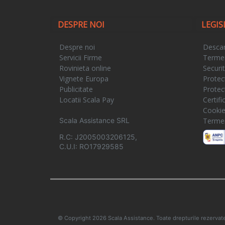
DESPRE NOI
LEGIS
Despre noi
Descar
Servicii Firme
Termeni
Rovinieta online
Securi
Vignete Europa
Protec
Publicitate
Protec
Locatii Scala Pay
Certif
Cooki
Scala Assistance SRL
Termeni
R.C: J2005003206125,
C.U.I: RO17929585
© Copyright 2026 Scala Assistance. Toate drepturile rezervat