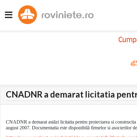
Cumpar
CNADNR a demarat licitatia pent
CNADNR a demarat astăzi licitatia pentru proiectarea si constructia 
august 2007. Documentatia este disponibilă firmelor si asocierilor de f