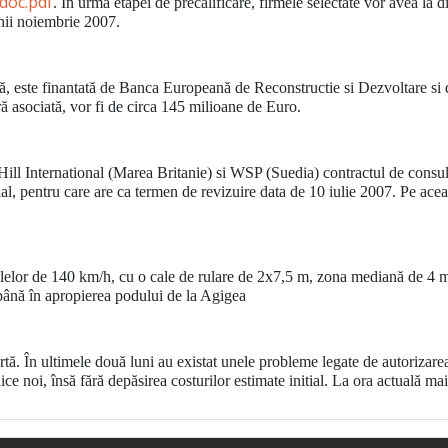
doc.pdf
. În urma etapei de precalificare, firmele selectate vor avea la d
unii noiembrie 2007
.
dă, este finantată de Banca Europeană de Reconstructie si Dezvoltare si
ă asociată, vor fi de circa 145 milioane de Euro.
l International (Marea Britanie) si WSP (Suedia) contractul de consulta
tial, pentru care are ca termen de revizuire data de 10 iulie 2007. Pe această
ulelor de 140 km/h, cu o cale de rulare de 2x7,5 m, zona mediană de 4 m
până în apropierea podului de la Agigea
artă. În ultimele două luni au existat unele probleme legate de autorizarea
ice noi, însă fără depăsirea costurilor estimate initial. La ora actuală ma