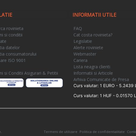
LATIE
INFORMATII UTILE
ca rovinieta
FAQ
 si conditii
Cat costa rovinieta?
tate
Legislatie
tia datelor
Alerte roviniete
tia consumatorului
Webmaster
icare ISO 9001
Cariera
e
Lista neagra clienti
 si Conditii Asigurari & Petitii
Informatii si Articole
Arhiva Comunicate de Presa
Curs valutar: 1 EURO - 5.2439 
Curs valutar: 1 HUF - 0.01570 L
Termeni de utilizare
Politica de confidentialitate
Conta
e.