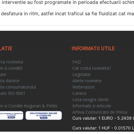
 interventie au fost programate in perioada efectuarii schimb
desfatura in ritm, astfel incat traficul sa fie fluidizat cat m
LATIE
INFORMATII UTILE
ca rovinieta
FAQ
 si conditii
Cat costa rovinieta?
tate
Legislatie
tia datelor
Alerte roviniete
tia consumatorului
Webmaster
icare ISO 9001
Cariera
e
Lista neagra clienti
 si Conditii Asigurari & Petitii
Informatii si Articole
Arhiva Comunicate de Presa
Curs valutar: 1 EURO - 5.2439 
Curs valutar: 1 HUF - 0.01570 L