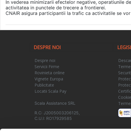
In vederea minimizarii efectelor negative, operatiunile de
activitatea in punctele de trecere a frontierei.
CNAIR asigura participantii la trafic ca activitatile se vor 
DESPRE NOI
LEGIS
Despre noi
Descar
Servicii Firme
Termeni
Rovinieta online
Securi
Vignete Europa
Protec
Publicitate
Protec
Locatii Scala Pay
Certif
Cooki
Scala Assistance SRL
Termeni
R.C: J2005003206125,
C.U.I: RO17929585