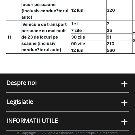
locuri pe scaune
12 luni
320
(inclusiv conduc?torul
auto)
1 zi
7
Vehicule de transport
7 zile
35
persoane cu mai mult
T
H
de 23 de locuri pe
30 zile
91
o
scaune (inclusiv
90 zile
210
conduc?torul auto)
12 luni
560
+
Despre noi
+
Legislatie
+
INFORMATII UTILE
© Copyright 2026 Scala Assistance. Toate drepturile rezervate.