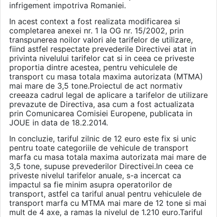
infrigement impotriva Romaniei.
In acest context a fost realizata modificarea si
completarea anexei nr. 1 la OG nr. 15/2002, prin
transpunerea noilor valori ale tarifelor de utilizare,
fiind astfel respectate prevederile Directivei atat in
privinta nivelului tarifelor cat si in ceea ce priveste
proportia dintre acestea, pentru vehiculele de
transport cu masa totala maxima autorizata (MTMA)
mai mare de 3,5 tone.Proiectul de act normativ
creeaza cadrul legal de aplicare a tarifelor de utilizare
prevazute de Directiva, asa cum a fost actualizata
prin Comunicarea Comisiei Europene, publicata in
JOUE in data de 18.2.2014.
In concluzie, tariful zilnic de 12 euro este fix si unic
pentru toate categoriile de vehicule de transport
marfa cu masa totala maxima autorizata mai mare de
3,5 tone, supuse prevederilor Directivei.In ceea ce
priveste nivelul tarifelor anuale, s-a incercat ca
impactul sa fie minim asupra operatorilor de
transport, astfel ca tariful anual pentru vehiculele de
transport marfa cu MTMA mai mare de 12 tone si mai
mult de 4 axe, a ramas la nivelul de 1.210 euro.Tariful