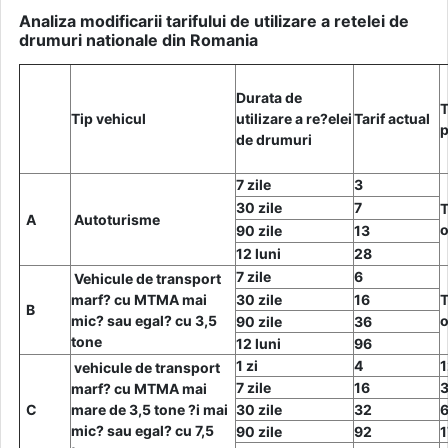
Analiza modificarii tarifului de utilizare a retelei de
drumuri nationale din Romania
Durata de
T
Tip vehicul
utilizare a re?elei
Tarif actual
de drumuri
7 zile
3
30 zile
7
T
A
Autoturisme
o
90 zile
13
12 luni
28
7 zile
6
Vehicule de transport
marf? cu MTMA mai
30 zile
16
T
B
mic? sau egal? cu 3,5
o
90 zile
36
tone
12 luni
96
1 zi
4
1
vehicule de transport
7 zile
16
marf? cu MTMA mai
C
mare de 3,5 tone ?i mai
30 zile
32
mic? sau egal? cu 7,5
90 zile
92
1