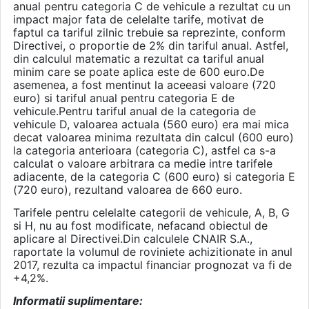
anual pentru categoria C de vehicule a rezultat cu un
impact major fata de celelalte tarife, motivat de
faptul ca tariful zilnic trebuie sa reprezinte, conform
Directivei, o proportie de 2% din tariful anual. Astfel,
din calculul matematic a rezultat ca tariful anual
minim care se poate aplica este de 600 euro.De
asemenea, a fost mentinut la aceeasi valoare (720
euro) si tariful anual pentru categoria E de
vehicule.Pentru tariful anual de la categoria de
vehicule D, valoarea actuala (560 euro) era mai mica
decat valoarea minima rezultata din calcul (600 euro)
la categoria anterioara (categoria C), astfel ca s-a
calculat o valoare arbitrara ca medie intre tarifele
adiacente, de la categoria C (600 euro) si categoria E
(720 euro), rezultand valoarea de 660 euro.
Tarifele pentru celelalte categorii de vehicule, A, B, G
si H, nu au fost modificate, nefacand obiectul de
aplicare al Directivei.Din calculele CNAIR S.A.,
raportate la volumul de roviniete achizitionate in anul
2017, rezulta ca impactul financiar prognozat va fi de
+4,2%.
Informatii suplimentare: