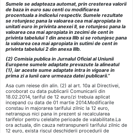
Sumele se adapteaza automat, prin cresterea valorii
de baza in euro sau centi cu modificarea
procentuala a indicelui respectiv. Sumele rezultate
se rotunjesc pana la valoarea cea mai apropiata in
unitati euro in privinta anexei II, se rotunjesc pana la
valoarea cea mai apropiata in zecimi de cent in
privinta tabelului 1 din anexa IIIb si se rotunjesc pana
la valoarea cea mai apropiata in sutimi de cent in
privinta tabelului 2 din anexa IIIb.
(2) Comisia publica in Jurnalul Oficial al Uniunii
Europene sumele adaptate prevazute la alineatul
(1), iar aceste sume adaptate intra in vigoare in
prima zi a lunii care urmeaza datei publicarii.”
Asa cum reiese din alin. (2) al art. 10a al Directivei,
coroborat cu data publicarii Comunicarii din
18.02.2014, tariful de 12 euro/zi trebuia aplicat
incepand cu data de 01 martie 2014.Modificarile
constau in majorarea tarifului zilnic la 12 euro,
netranspus nici pana in prezent si recalcularea
tarifelor pentru celelalte perioade de valabilitate.La
ora actuala, din cauza netranspunerii tarifului zilnic de
12 euro, exista riscul deschiderii procedurii de