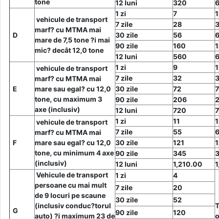
tone
12 luni
320
1 zi
7
1
vehicule de transport
7 zile
28
marf? cu MTMA mai
D
30 zile
56
mare de 7,5 tone ?i mai
90 zile
160
1
mic? decât 12,0 tone
12 luni
560
1 zi
9
1
vehicule de transport
7 zile
32
marf? cu MTMA mai
E
mare sau egal? cu 12,0
30 zile
72
7
tone, cu maximum 3
90 zile
206
axe (inclusiv)
12 luni
720
1 zi
11
1
vehicule de transport
7 zile
55
marf? cu MTMA mai
F
mare sau egal? cu 12,0
30 zile
121
1
tone, cu minimum 4 axe
90 zile
345
(inclusiv)
12 luni
1,210.00
1
Vehicule de transport
1 zi
4
persoane cu mai mult
7 zile
20
de 9 locuri pe scaune
30 zile
52
(inclusiv conduc?torul
T
G
90 zile
120
auto) ?i maximum 23 de
o