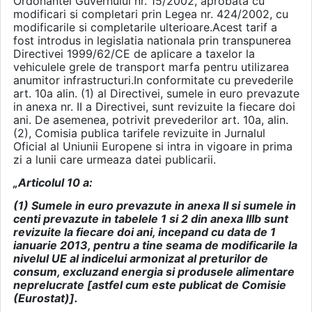
Ordonantei Guvernului nr. 15/2002, aprobata cu
modificari si completari prin Legea nr. 424/2002, cu
modificarile si completarile ulterioare.Acest tarif a
fost introdus in legislatia nationala prin transpunerea
Directivei 1999/62/CE de aplicare a taxelor la
vehiculele grele de transport marfa pentru utilizarea
anumitor infrastructuri.In conformitate cu prevederile
art. 10a alin. (1) al Directivei, sumele in euro prevazute
in anexa nr. II a Directivei, sunt revizuite la fiecare doi
ani. De asemenea, potrivit prevederilor art. 10a, alin.
(2), Comisia publica tarifele revizuite in Jurnalul
Oficial al Uniunii Europene si intra in vigoare in prima
zi a lunii care urmeaza datei publicarii.
„Articolul 10 a:
(1) Sumele in euro prevazute in anexa II si sumele in
centi prevazute in tabelele 1 si 2 din anexa IIIb sunt
revizuite la fiecare doi ani, incepand cu data de 1
ianuarie 2013, pentru a tine seama de modificarile la
nivelul UE al indicelui armonizat al preturilor de
consum, excluzand energia si produsele alimentare
neprelucrate [astfel cum este publicat de Comisie
(Eurostat)].