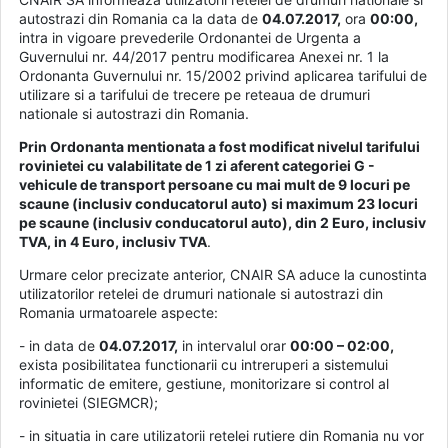
autostrazi din Romania ca la data de
04.07.2017,
ora
00:00,
intra in vigoare prevederile Ordonantei de Urgenta a
Guvernului nr. 44/2017 pentru modificarea Anexei nr. 1 la
Ordonanta Guvernului nr. 15/2002 privind aplicarea tarifului de
utilizare si a tarifului de trecere pe reteaua de drumuri
nationale si autostrazi din Romania.
Prin Ordonanta mentionata a fost modificat nivelul tarifului
rovinietei cu valabilitate de 1 zi aferent categoriei G -
vehicule de transport persoane cu mai mult de 9 locuri pe
scaune (inclusiv conducatorul auto) si maximum 23 locuri
pe scaune (inclusiv conducatorul auto), din 2 Euro, inclusiv
TVA, in 4 Euro, inclusiv TVA
.
Urmare celor precizate anterior, CNAIR SA aduce la cunostinta
utilizatorilor retelei de drumuri nationale si autostrazi din
Romania urmatoarele aspecte:
- in data de
04.07.2017,
in intervalul orar
00:00 – 02:00,
exista posibilitatea functionarii cu intreruperi a sistemului
informatic de emitere, gestiune, monitorizare si control al
rovinietei (SIEGMCR);
- in situatia in care utilizatorii retelei rutiere din Romania nu vor