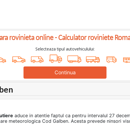
a rovinieta online -
Calculator roviniete Rom
Selecteaza tipul autovehiculului:
Continua
lben
utiere
aduce in atentie faptul ca pentru intervalul 27 dece
re meteorologica Cod Galben. Acesta prevede ninsori viscoli