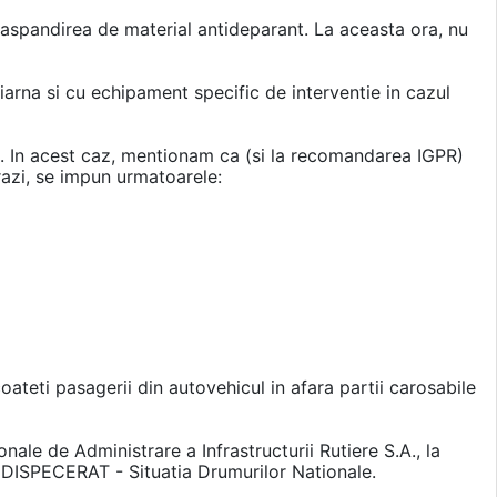
 raspandirea de material antideparant. La aceasta ora, nu
arna si cu echipament specific de interventie in cazul
la. In acest caz, mentionam ca (si la recomandarea IGPR)
razi, se impun urmatoarele:
teti pasagerii din autovehicul in afara partii carosabile
!
ale de Administrare a Infrastructurii Rutiere S.A., la
 DISPECERAT - Situatia Drumurilor Nationale.