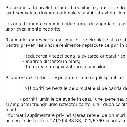
Precizam ca la nivelul tuturor directiilor regionale de d
sunt semnalate drumuri nationale sau autostrazi cu circul
In zona de munte si acolo unde stratul de zapada s-a ast
unor evenimente nedorite.
Reamintim ca respectarea regulilor de circulatie si a res
pentru prevenirea unor evenimente neplacute ce pun in per
- reducerea vitezei pana la evitarea oricarui risc;
- marirea distantei in mers;
- folosirea corespunzatoare a luminilor.
Pe autostrazi trebuie respectate si alte reguli specifice:
- NU opriti pe benzile de circulatie si pe banda de
- porniti luminile de avarie in cazul unei pene sau defe
si amplasati triunghiurile reflectorizante, unul dupa celala
ma
Informatii suplimentare privind starea retelei de drumuri 
numerele de telefon 021/264.33.33; 021/9360 si pot acc