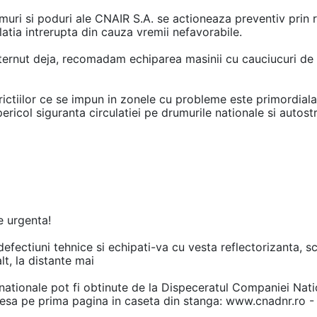
rumuri si poduri ale CNAIR S.A. se actioneaza preventiv prin
atia intrerupta din cauza vremii nefavorabile.
ernut deja, recomadam echiparea masinii cu cauciucuri de i
trictiilor ce se impun in zonele cu probleme este primordia
icol siguranta circulatiei pe drumurile nationale si autost
 urgenta!
ctiuni tehnice si echipati-va cu vesta reflectorizanta, scoa
lt, la distante mai
ri
nationale pot fi obtinute de la Dispeceratul Companiei Nation
esa pe prima pagina in caseta din stanga: www.cnadnr.ro -