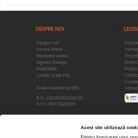
DESPRE NOI
LEGIS
Despre noi
Descar
Servicii Firme
Termeni
Rovinieta online
Securi
Vignete Europa
Protec
Publicitate
Protec
Locatii Scala Pay
Certif
Cooki
Scala Assistance SRL
Termeni
R.C: J2005003206125,
C.U.I: RO17929585
Acest site utilizează cook
Pentru furnizarea unui serv