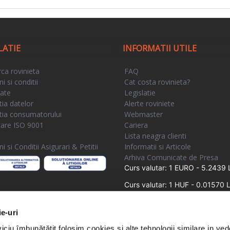
LATIE
INFORMATII UTILE
ca rovinieta
FAQ
 si conditii
Cat costa rovinieta?
tate
Legislatie
tia datelor
Alerte roviniete
tia consumatorului
Webmaster
icare ISO 9001
Cariera
e
Lista neagra clienti
 si Conditii Asigurari & Petitii
Informatii si Articole
Arhiva Comunicate de Presa
Curs valutar: 1 EURO - 5.2439 
Curs valutar: 1 HUF - 0.01570 L
ie-uri
iciu îmbunătățit folosim cookies și alte tehnologii similare in ve