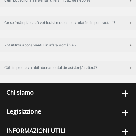
Cum pot solicita asistență rutieră în caz de nevoie?
Ce se întâmplă dacă vehiculul meu este avariat în timpul tractării?
Pot utiliza abonamentul în afara României?
Cât timp este valabil abonamentul de asistență rutieră?
+
Chi siamo
+
Legislazione
+
INFORMAZIONI UTILI