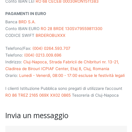
Conto IBAN LEI
RO 68 CECEB 00030RON1511383
PAGAMENTI IN EURO
Banca
BRD S.A.
Conto IBAN EURO
RO 28 BRDE 130SV79559811300
CODICE SWIFT
BRDEROBUXXX
Telefono/Fax:
(004) 0264.593.707
Telefono:
(004) 0213.009.696
Indirizzo:
Cluj-Napoca, Strada Fabricii de Chibrituri nr. 13-21,
Cladirea de Birouri ICPIAF Center, Etaj 8, Cluj, Romania
Orario:
Lunedì - Venerdì, 08:00 - 17:00 escluse le festività legali
I clienti Istituzione Pubblica sono pregati di utilizzare l’account
RO 86 TREZ 2165 069X XX02 0865
Tesoreria di Cluj-Napoca
Invia un messaggio