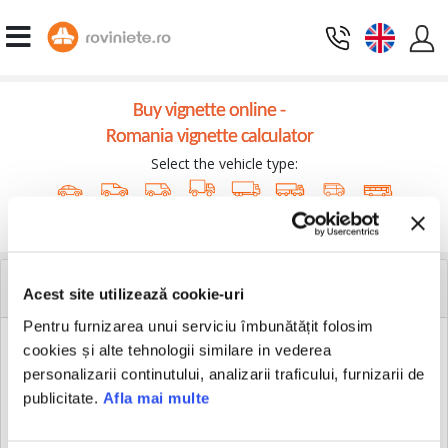
Buy vignette online -
Romania vignette calculator
Select the vehicle type:
Continue
EXPIRY ALERTS
Acest site utilizează cookie-uri
Pentru furnizarea unui serviciu îmbunătățit folosim
cookies și alte tehnologii similare in vederea
personalizarii continutului, analizarii traficului, furnizarii de
Create a free account.
publicitate.
Afla mai multe
This way you will never go overdrawn when your rovignette
expires.