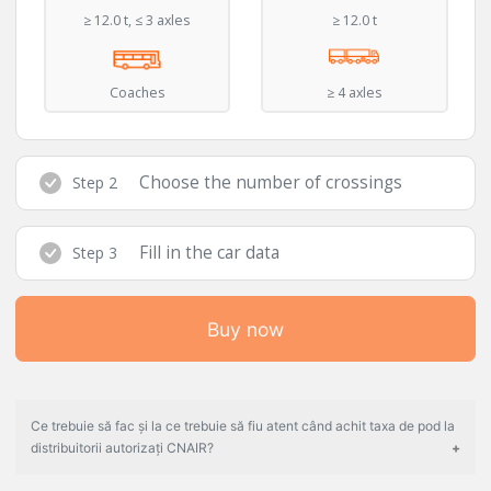
≥ 12.0 t, ≤ 3 axles
≥ 12.0 t
Coaches
≥ 4 axles
Choose the number of crossings
Step 2
Fill in the car data
Step 3
Buy now
Ce trebuie să fac și la ce trebuie să fiu atent când achit taxa de pod la
distribuitorii autorizați CNAIR?