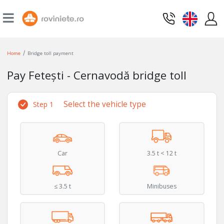
/
Home
Bridge toll payment
Pay Fetești - Cernavodă bridge toll
Select the vehicle type
Step 1
Car
3.5 t < 12 t
≤ 3.5 t
Minibuses