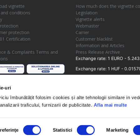
ad vignette
How much does the vignette co
and conditions
Legislation
ty
Vignette alerts
rotection
Webmaster
er protection
Carrier
01 Certification
Customer blacklist
e
Information and Articles
nce & Complaints Terms and
Press Release Archive
ions
Exchange rate: 1 EURO - 5.243
Exchange rate: 1 HUF - 0.0157
ie-uri
iciu îmbunătățit folosim cookies și alte tehnologii similare in ve
analizarii traficului, furnizarii de publicitate.
Afla mai multe
Terms of use
Privacy policy
Contact
referinţe
Statistici
Marketing