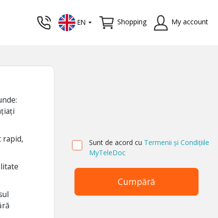
Shopping
My account
EN
unde:
țiați
.
 rapid,
Sunt de acord cu
Termenii și Condițiile
MyTeleDoc
litate
Cumpără
sul
ără
.