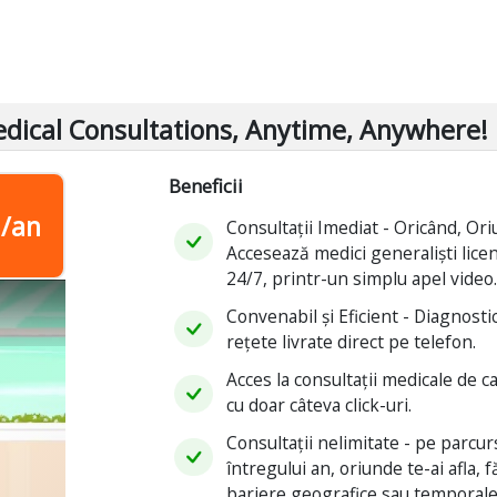
edical Consultations, Anytime, Anywhere!
Beneficii
i/an
Consultații Imediat - Oricând, Ori
Accesează medici generaliști licen
24/7, printr-un simplu apel video
Convenabil și Eficient - Diagnostic
rețete livrate direct pe telefon.
Acces la consultații medicale de ca
cu doar câteva click-uri.
Consultații nelimitate - pe parcur
întregului an, oriunde te-ai afla, f
bariere geografice sau temporale