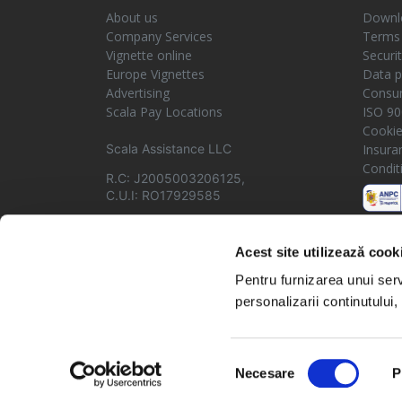
About us
Downlo
Company Services
Terms 
Vignette online
Securi
Europe Vignettes
Data p
Advertising
Consum
Scala Pay Locations
ISO 90
Cooki
Scala Assistance LLC
Insura
Condit
R.C: J2005003206125,
C.U.I: RO17929585
Acest site utilizează cook
Pentru furnizarea unui serv
personalizarii continutului, 
© Copyright 2026 Scala Assistance. All rights reserved.
Selecția
Necesare
P
consimțământului