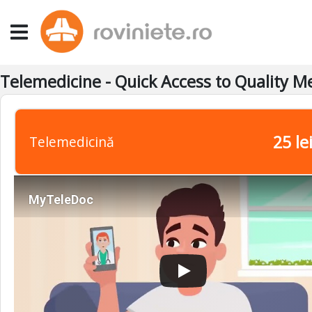
Telemedicine - Quick Access to Quality M
25 le
Telemedicină
MyTeleDoc