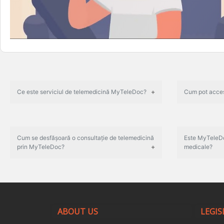
Ce este serviciul de telemedicină MyTeleDoc?
Cum pot acces
Cum se desfășoară o consultație de telemedicină
Este MyTeleDo
prin MyTeleDoc?
medicale?
ABOUT US
LEGIS