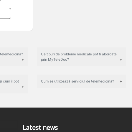
 telemedicină?
Ce tipuri de probleme medicale pot fi abordate
prin MyTeleDoc?
i cum îl pot
Cum se utilizează serviciul de telemedicină?
Latest news