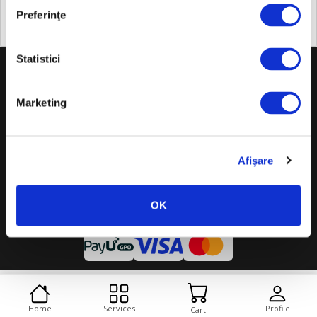
250x250 (pixels)
Preferinţe
+
Statistici
About us
+
Marketing
Legislation
+
USEFUL INFORMATION
Afişare
© Copyright 2026 Scala Assistance. All rights reserved.
OK
Cookies
Desktop version
Home
Services
Profile
Cart