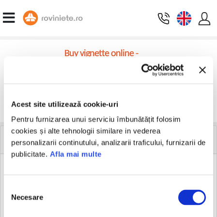
Buy vignette online -
Romania vignette calculator
Select the vehicle type:
Acest site utilizează cookie-uri
Continue
Pentru furnizarea unui serviciu îmbunătățit folosim
cookies și alte tehnologii similare in vederea
WEBMASTER RESOURCES
personalizarii continutului, analizarii traficului, furnizarii de
publicitate.
Afla mai multe
125x125 (pixels)
Selecția
Necesare
consimțământului
180x150 (pixels)