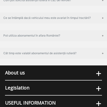
Cum pot solicita asistență rutieră în caz de nevoie?
Ce se întâmplă dacă vehiculul meu este avariat în timpul tractării?
Pot utiliza abonamentul în afara României?
Cât timp este valabil abonamentul de asistență rutieră?
+
About us
+
Legislation
+
USEFUL INFORMATION