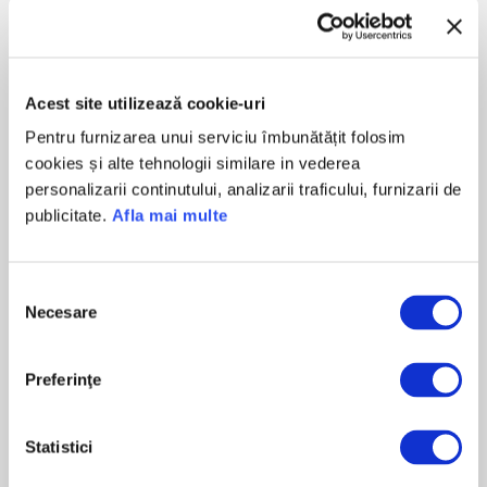
1. Completează datele mașinii
Semn stat
Acest site utilizează cookie-uri
Pentru furnizarea unui serviciu îmbunătățit folosim
cookies și alte tehnologii similare in vederea
personalizarii continutului, analizarii traficului, furnizarii de
publicitate.
Afla mai multe
2. Selectează data începerii
Selecția
Necesare
consimțământului
Incepand cu data *
duminică, 9 august 2026
Preferinţe
Statistici
Sunt de acord cu
termenii și condițiile pentru
Abonamentul de Asistență Rutieră.