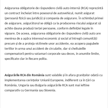
Asigurarea obligatorie de răspundere civilă auto internă (RCA) reprezintă
un contract încheiat între posesorul de autovehicul, numit asigurat
(persoană fizică sau juridică) și compania de asigurare. În schimbul primei
de asigurare, asigurătorul se obligă ca la producerea riscului asigurat să
achite dauna produsă terței persoane
, conform definiției legale în
vigoare. De aceea, a
sigurarea obligatorie de răspundere civilă auto are
menirea de a apăra interesul economic și social al întregii comunități
precum și de a proteja victimele unor accidente
, ea
acopera pagubele
tertilor in urma unui accident de circulatie, dar si cheltuielile
compensatorii pentru vatamari corporale sau deces, in anumite limite,
specificate clar in fiecare polita.
Asigurările RCA din România
sunt valabile și în afara granițelor odată cu
implementarea cerințelor Uniunii Europene, indiferent ca
î
n țări ca
România, Ungaria sau Bulgaria asigurările RCA sunt mai ieftine
comparativ cu Germania sau Slovenia.