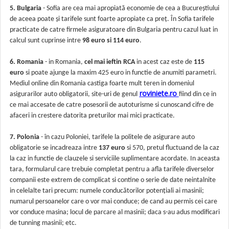
5. Bulgaria
- Sofia are cea mai apropiată economie de cea a Bucureștiului
de aceea poate și tarifele sunt foarte apropiate ca preț. În Sofia tarifele
practicate de catre firmele asiguratoare din Bulgaria pentru cazul luat in
calcul sunt cuprinse intre
98 euro si 114 euro
.
6. Romania
- in Romania,
cel mai ieftin RCA
in acest caz este de
115
euro
si poate ajunge la maxim 425 euro in functie de anumiti parametri.
Mediul online din Romania castiga foarte mult teren in domeniul
roviniete.ro
asigurarilor auto obligatorii, site-uri de genul
fiind din ce in
ce mai accesate de catre posesorii de autoturisme si cunoscand cifre de
afaceri in crestere datorita preturilor mai mici practicate.
7. Polonia
- în cazu Poloniei, tarifele la politele de asigurare auto
obligatorie se incadreaza intre
137 euro
si 570, pretul fluctuand de la caz
la caz in functie de clauzele si serviciile suplimentare acordate. In aceasta
tara, formularul care trebuie completat pentru a afla tarifele diverselor
companii este extrem de complicat si contine o serie de date neintalnite
in celelalte tari
precum
:
numele conducătorilor potențiali ai
masin
ii
;
numarul persoanelor care o vor mai conduce; de cand au permis cei care
vor conduce masina; locul de parcare al masinii; daca s-au adus modificari
de tunning masinii; etc.