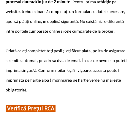
procesul durează în jur de 2 minute.
Pentru prima achiziție pe
website, trebuie doar să completați un formular cu datele necesare,
apoi să plătiți online, în deplină siguranță. Nu există nici o diferență
între polițele cumpărate online și cele cumpărate de la brokeri.
Odată ce ați completat toți pașii și ați făcut plata, polița de asigurare
se emite automat, pe adresa dvs. de email. În caz de nevoie, o puteți
imprima singur/ă. Conform noilor legi în vigoare, aceasta poate fi
imprimată pe hârtie albă (imprimarea pe hârtie verde nu mai este
obligatorie).
Verifică Prețul RCA