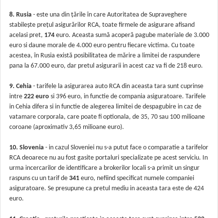
8. Rusia
- este una din țările
î
n care Autoritatea de Supraveghere
stabilește pre
ț
ul asigurărilor RCA, toate firmele de asigurare afisand
acelasi pret,
174
euro. Aceasta sumă acoperă pagube materiale de 3.000
euro si daune morale de 4.000 euro pentru fiecare victima. Cu toate
acestea, în Rusia există posibilitatea de mărire a limitei de raspundere
pana la 67.000 euro, dar pretul asigurarii in acest caz va fi de 218 euro.
9. Cehia
- tarifele la asigurarea auto RCA din aceasta tara sunt cuprinse
intre
222 euro
si 396 euro, in functie de compania asiguratoare. Tarifele
in Cehia difera si in functie de alegerea limitei de despagubire in caz de
vatamare corporala, care poate fi optionala, de 35, 70 sau 100 milioane
coroane (aproximativ 3,65 milioane euro).
10. Slovenia
- in cazul Sloveniei nu s-a putut face o comparatie a tarifelor
RCA deoarece nu au fost gasite portaluri specializate pe acest serviciu. In
urma incercarilor de identificare a brokerilor locali s-a primit un singur
raspuns cu un tarif de
341
euro, nefiind specificat numele companiei
asiguratoare. Se presupune ca pretul mediu in aceasta tara este de 424
euro.