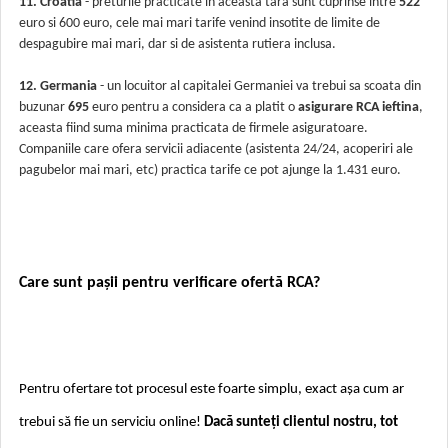
11. Croatia
- preturile practicate in aceasta tara sunt cuprinse intre
522
euro si 600 euro, cele mai mari tarife venind insotite de limite de
despagubire mai mari, dar si de asistenta rutiera inclusa.
12. Germania
- un locuitor al capitalei Germaniei va trebui sa scoata din
buzunar
695
euro pentru a considera ca a platit o
asigurare RCA ieftina
,
aceasta fiind suma minima practicata de firmele asiguratoare.
Companiile care ofera servicii adiacente (asistenta 24/24, acoperiri ale
pagubelor mai mari, etc) practica tarife ce pot ajunge la 1.431 euro.
Care sunt pașii pentru verificare ofertă RCA?
Pentru ofertare tot procesul este foarte simplu, exact așa cum ar
trebui să fie un serviciu online!
Dacă sunteți clientul nostru, tot