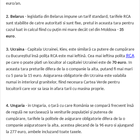
euro/an.
2. Belarus
- legislatia din Belarus impune un tarif standard, tarifele RCA
sunt stabilite de catre autoritati si sunt fixe, pretul in aceasta tara pentru
cazul luat in calcul fiind cu puțin mi mare decât cel din Moldova -
35
euro
.
3. Ucraina
- Capitala Ucrainei, Kiev, este similară ca putere de cumpărare
RCA
cu Bucureștiul însă polița RCA este mai ieftină. Cea mai ieftina polita
pe care o poate plati un locuitor al capitalei Ucrainei este de
70 euro
. In
aceasta tara preturile difera de la o companie la alta, putand fi mai mari
cu 5 pana la 15 euro. Asigurarea obligatorie din Ucraina este valabila
numai in interiorul granitelor, fiind necesara Cartea Verde pentru
locuitorii care vor sa iasa in afara tarii cu masina proprie.
4. Ungaria
- in Ungaria, o țară cu care România se compară frecvent însă
de regulă ne surclasează la veniturile populației și puterea de
cumpărare, tarifele la politele de asigurare obligatorie difera de la o
companie asiguratoare la alta, acestea plecand de la 96 euro si ajungand
la 277 euro, ambele incluzand toate taxele.