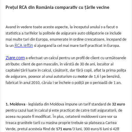
Prețul RCA din România comparativ cu țările vecine
Avand in vedere toate aceste aspecte, la inceputul anului s-a facut o
statistica a tarifelor la politele de asigurare auto obligatorie ce include
mai multe tari din Europa, enumerate in ordine crescatoare, incepand de
RCA ieftin
la un
si ajungand la cel mai mare tarif practicat in Europa.
Ziare.com
a efectuat un calcul pentru un profil de client cu următoarele
atribute:
client de gen masculin,
î
n v
â
rst
ă
de 30 de ani, locuitor al
capitalei
ță
rii luate
î
n calcul, c
ă
s
ă
torit, dar f
ă
r
ă
copii, aflat la prima poli
ț
a
de asigurare, posesor al unui autoturism cu
motor
de 1,6 l pe benzin
ă
,
fabricat
î
n anul 2010, c
ă
ruia i se
î
ncheie o poli
ță
pe o perioad
ă
de 1 an.
1. Moldova
- legislatia din Moldova impune un tarif standard de
32 euro
pentru cazul luat in calcul și este practicat de catre toti asiguratorii, de
aceea nu poate fi modificat. În plus, cetatenii moldoveni care vor sa
treaca granitele tarii cu masina proprie trebuie sa plateasca Cartea
Verde, pretul acesteia fiind de
171 euro
/3 luni, 300 euro/6 luni si 428