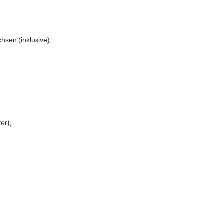
sen (inklusive);
er);