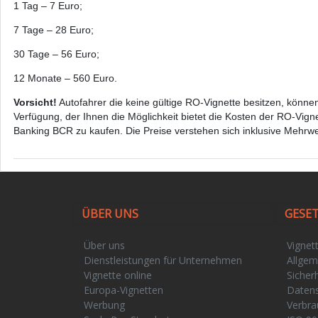
1 Tag – 7 Euro;
7 Tage – 28 Euro;
30 Tage – 56 Euro;
12 Monate – 560 Euro.
Vorsicht!
Autofahrer die keine gültige RO-Vignette besitzen, könne
Verfügung, der Ihnen die Möglichkeit bietet die Kosten der RO-Vi
Banking BCR zu kaufen. Die Preise verstehen sich inklusive Mehrwe
ÜBER UNS
GESE
Über uns
Vignet
Dienstleistungen für Unternehmen
Allgem
Vignette online
Sicherh
Europa-Vignetten
Daten
Werbung
Verbra