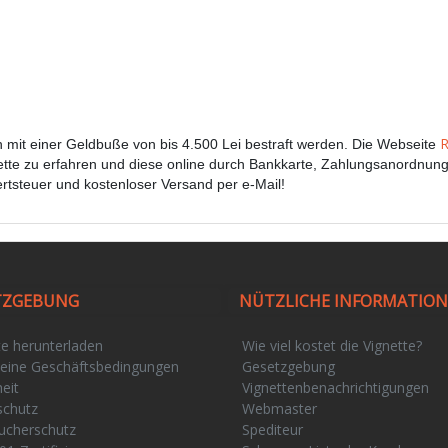
R
n mit einer Geldbuße von bis 4.500 Lei bestraft werden. Die Webseite
gnette zu erfahren und diese online durch Bankkarte, Zahlungsanordnu
rtsteuer und kostenloser Versand per e-Mail!
TZGEBUNG
NÜTZLICHE INFORMATIO
te herunterladen
Wie viel kostet die Vignette?
eine Geschäftsbedingungen
Gesetzgebung
eit
Vignettenbenachrichtigungen
schutz
Webmaster
ucherschutz
Spediteur