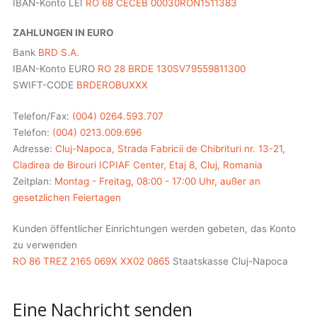
IBAN-Konto LEI
RO 68 CECEB 00030RON1511383
ZAHLUNGEN IN EURO
Bank
BRD S.A.
IBAN-Konto EURO
RO 28 BRDE 130SV79559811300
SWIFT-CODE
BRDEROBUXXX
Telefon/Fax:
(004) 0264.593.707
Telefon:
(004) 0213.009.696
Adresse:
Cluj-Napoca, Strada Fabricii de Chibrituri nr. 13-21,
Cladirea de Birouri ICPIAF Center, Etaj 8, Cluj, Romania
Zeitplan:
Montag - Freitag, 08:00 - 17:00 Uhr, außer an
gesetzlichen Feiertagen
Kunden öffentlicher Einrichtungen werden gebeten, das Konto
zu verwenden
RO 86 TREZ 2165 069X XX02 0865
Staatskasse Cluj-Napoca
Eine Nachricht senden