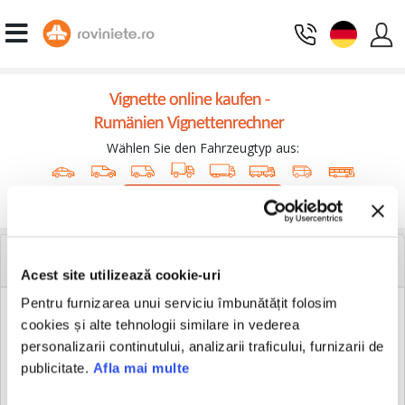
Vignette online kaufen -
Rumänien Vignettenrechner
Wählen Sie den Fahrzeugtyp aus:
Weiter
Vignettenablaufwarnungen
Acest site utilizează cookie-uri
Pentru furnizarea unui serviciu îmbunătățit folosim
cookies și alte tehnologii similare in vederea
Jetzt kostenlos Mitglied werden.
personalizarii continutului, analizarii traficului, furnizarii de
publicitate.
Afla mai multe
Somit werden Sie immer benachrichtigt, wenn die Rovignette
abläuft.