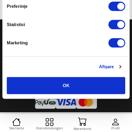
250x250 (pixels)
Preferinţe
+
Statistici
Über uns
+
Marketing
Gesetzgebung
+
NÜTZLICHE INFORMATIONEN
Afişare
© Copyright 2026 Scala Assistance. Alle Rechte vorbehalten.
OK
Cookies
Desktop-Version
Startseite
Dienstleistungen
Profil
Warenkorb