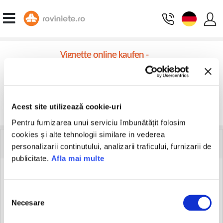
Vignette online kaufen -
Rumänien Vignettenrechner
Wählen Sie den Fahrzeugtyp aus:
Acest site utilizează cookie-uri
Weiter
Pentru furnizarea unui serviciu îmbunătățit folosim
cookies și alte tehnologii similare in vederea
WEBMASTER RESSOURCEN
personalizarii continutului, analizarii traficului, furnizarii de
publicitate.
Afla mai multe
125x125 (pixels)
Selecția
Necesare
consimțământului
180x150 (pixels)