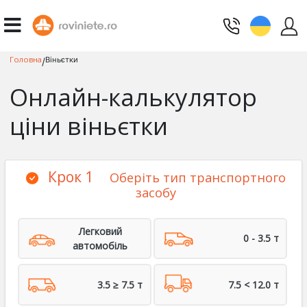
Головна
Віньєтки
/
Онлайн-калькулятор
ціни віньєтки
Крок 1
Оберіть тип транспортного
засобу
Легковий
0 - 3.5 т
автомобіль
3.5 ≥ 7.5 т
7.5 < 12.0 т