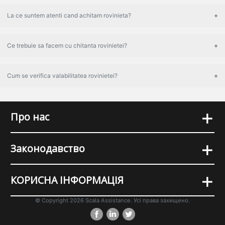
La ce suntem atenti cand achitam rovinieta?
Ce trebuie sa facem cu chitanta rovinietei?
Cum se verifica valabilitatea rovinietei?
+
Про нас
+
Законодавство
+
КОРИСНА ІНФОРМАЦІЯ
© Copyright 2026 Scala Assistance. Усі права захищено.