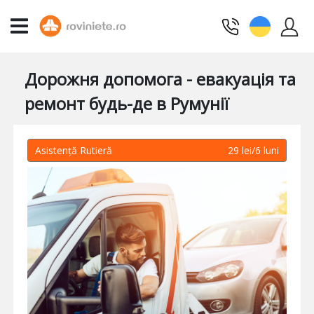
Дорожня допомога - евакуація та
ремонт будь-де в Румунії
Asistență Rutieră
29 lei/6 luni