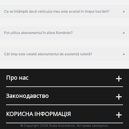
Ce se întâmplă dacă vehiculul meu este avariat în timpul tractării?
Pot utiliza abonamentul în afara României?
Cât timp este valabil abonamentul de asistență rutieră?
+
Про нас
+
Законодавство
+
КОРИСНА ІНФОРМАЦІЯ
© Copyright 2026 Scala Assistance. Усі права захищено.