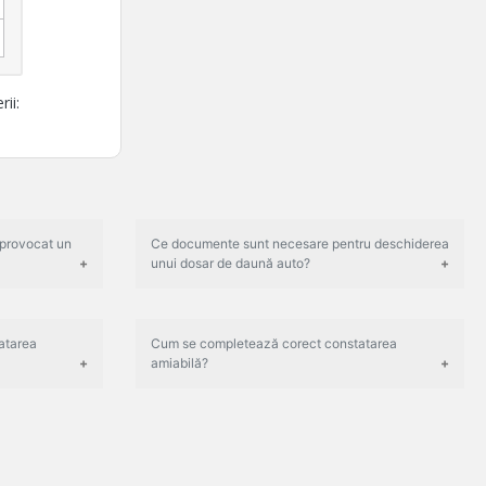
ii:
provocat un
Ce documente sunt necesare pentru deschiderea
unui dosar de daună auto?
tatarea
Cum se completează corect constatarea
amiabilă?