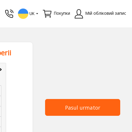
Покупки
Мій обліковий запис
UK
erii
Pasul urmator