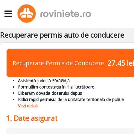
Recuperare permis auto de conducere
27.45 le
Recuperare Permis de Conducere
Asistență juridică FărăGrijă
Formulăm contestația în 1 zi lucrătoare
Eliberăm dovada dosarului depus
Ridici rapid permisul de la unitatate teritorială de poliție
Vezi detalii
1. Date asigurat