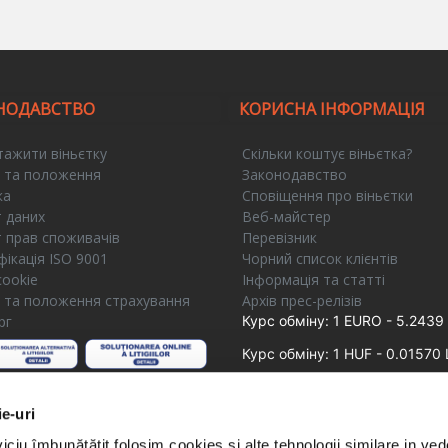
НОДАВСТВО
КОРИСНА ІНФОРМАЦІЯ
тажити віньєтку
Скільки коштує віньєтка?
 та положення
Законодавство
ка
Сповіщення про віньєтки
 даних
Веб-майстер
т прав споживачів
Перевізник
ікація ISO 9001
Чорний список клієнтів
cookie
Інформація та статті
 та положення страхування
Архів прес-релізів
рг
Курс обміну: 1 EURO - 5.2439 
Курс обміну: 1 HUF - 0.01570 
ie-uri
iciu îmbunătățit folosim cookies și alte tehnologii similare in ve