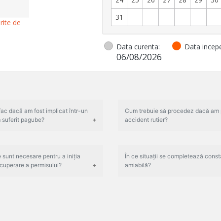
31
rite de
Data curenta:
Data inceper
06/08/2026
fac dacă am fost implicat într-un
Cum trebuie să procedez dacă am 
 suferit pagube?
accident rutier?
sunt necesare pentru a iniția
În ce situații se completează cons
cuperare a permisului?
amiabilă?