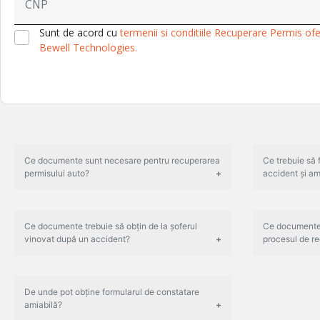
Sunt de acord cu
termenii si conditiile Recuperare Permis ofe
Bewell Technologies.
Ce documente sunt necesare pentru recuperarea
Ce trebuie să 
permisului auto?
accident și am
Ce documente trebuie să obțin de la șoferul
Ce documente 
vinovat după un accident?
procesul de re
De unde pot obține formularul de constatare
amiabilă?