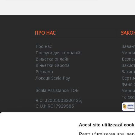
ПРО НАС
ЗАКО
Про нас
Заван
Послуги для компаній
Умови
Віньєтка онлайн
Безпе
Віньєтки Європа
Захист
Реклама
Захис
Локації Scala Pay
Сертиф
Файл 
Scala Assistance ТОВ
Умови
та ска
R.C: J2005003206125,
C.U.I: RO17929585
Acest site utilizează cook
Pentru furnizarea unui serv