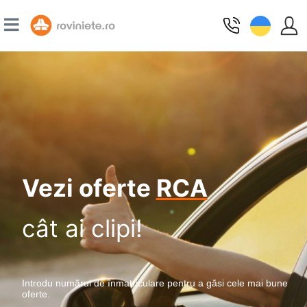
Vezi oferte
RCA
cât ai clipi!
Introdu numărul de înmatriculare pentru a găsi cele mai bune
oferte.