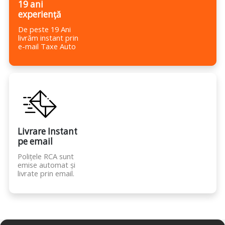
19 ani
experiență
De peste 19 Ani
livrăm instant prin
e-mail Taxe Auto
Livrare Instant
pe email
Polițele RCA sunt
emise automat și
livrate prin email.