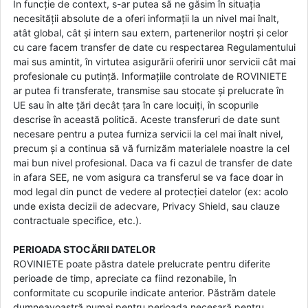
În funcție de context, s-ar putea să ne găsim în situația
necesității absolute de a oferi informații la un nivel mai înalt,
atât global, cât și intern sau extern, partenerilor noștri și celor
cu care facem transfer de date cu respectarea Regulamentului
mai sus amintit, în virtutea asigurării oferirii unor servicii cât mai
profesionale cu putință. Informațiile controlate de ROVINIETE
ar putea fi transferate, transmise sau stocate și prelucrate în
UE sau în alte țări decât țara în care locuiți, în scopurile
descrise în această politică. Aceste transferuri de date sunt
necesare pentru a putea furniza servicii la cel mai înalt nivel,
precum și a continua să vă furnizăm materialele noastre la cel
mai bun nivel profesional. Daca va fi cazul de transfer de date
in afara SEE, ne vom asigura ca transferul se va face doar in
mod legal din punct de vedere al protecției datelor (ex: acolo
unde exista decizii de adecvare, Privacy Shield, sau clauze
contractuale specifice, etc.).
PERIOADA STOCĂRII DATELOR
ROVINIETE poate păstra datele prelucrate pentru diferite
perioade de timp, apreciate ca fiind rezonabile, în
conformitate cu scopurile indicate anterior. Păstrăm datele
dumneavoastră numai pentru perioada necesară pentru