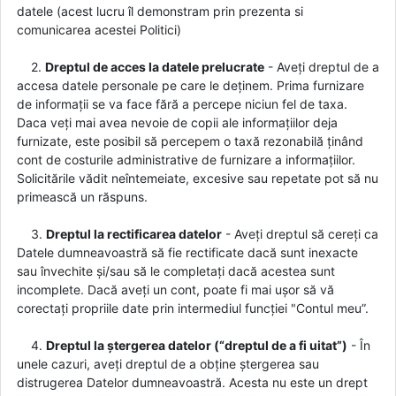
datele (acest lucru îl demonstram prin prezenta si
comunicarea acestei Politici)
2.
Dreptul de acces la datele prelucrate
- Aveți dreptul de a
accesa datele personale pe care le deținem. Prima furnizare
de informații se va face fără a percepe niciun fel de taxa.
Daca veți mai avea nevoie de copii ale informațiilor deja
furnizate, este posibil să percepem o taxă rezonabilă ținând
cont de costurile administrative de furnizare a informațiilor.
Solicitările vădit neîntemeiate, excesive sau repetate pot să nu
primească un răspuns.
3.
Dreptul la rectificarea datelor
- Aveți dreptul să cereți ca
Datele dumneavoastră să fie rectificate dacă sunt inexacte
sau învechite și/sau să le completați dacă acestea sunt
incomplete. Dacă aveți un cont, poate fi mai ușor să vă
corectați propriile date prin intermediul funcției "Contul meu”.
4.
Dreptul la ștergerea datelor (“dreptul de a fi uitat”)
- În
unele cazuri, aveți dreptul de a obține ștergerea sau
distrugerea Datelor dumneavoastră. Acesta nu este un drept