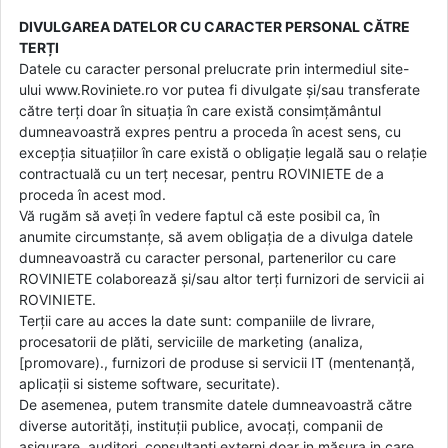
DIVULGAREA DATELOR CU CARACTER PERSONAL CĂTRE
TERȚI
Datele cu caracter personal prelucrate prin intermediul site-
ului www.Roviniete.ro vor putea fi divulgate și/sau transferate
către terți doar în situația în care există consimțământul
dumneavoastră expres pentru a proceda în acest sens, cu
excepția situațiilor în care există o obligație legală sau o relație
contractuală cu un terț necesar, pentru ROVINIETE de a
proceda în acest mod.
Vă rugăm să aveți în vedere faptul că este posibil ca, în
anumite circumstanțe, să avem obligația de a divulga datele
dumneavoastră cu caracter personal, partenerilor cu care
ROVINIETE colaborează și/sau altor terți furnizori de servicii ai
ROVINIETE.
Terții care au acces la date sunt: companiile de livrare,
procesatorii de plăti, serviciile de marketing (analiza,
[promovare)., furnizori de produse si servicii IT (mentenanță,
aplicații si sisteme software, securitate).
De asemenea, putem transmite datele dumneavoastră către
diverse autorități, instituții publice, avocați, companii de
asigurare, auditori, consultanți externi doar in măsura in care