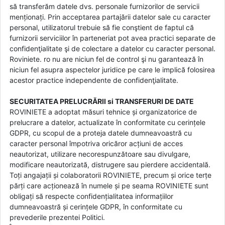
să transferăm datele dvs. personale furnizorilor de servicii
menționați. Prin acceptarea partajării datelor sale cu caracter
personal, utilizatorul trebuie să fie conştient de faptul că
furnizorii serviciilor în parteneriat pot avea practici separate de
confidenţialitate şi de colectare a datelor cu caracter personal.
Roviniete. ro nu are niciun fel de control şi nu garantează în
niciun fel asupra aspectelor juridice pe care le implică folosirea
acestor practice independente de confidenţialitate.
SECURITATEA PRELUCRĂRII si TRANSFERURI DE DATE
ROVINIETE a adoptat măsuri tehnice și organizatorice de
prelucrare a datelor, actualizate în conformitate cu cerințele
GDPR, cu scopul de a proteja datele dumneavoastră cu
caracter personal împotriva oricăror acțiuni de acces
neautorizat, utilizare necorespunzătoare sau divulgare,
modificare neautorizată, distrugere sau pierdere accidentală.
Toți angajații și colaboratorii ROVINIETE, precum și orice terțe
părți care acționează în numele și pe seama ROVINIETE sunt
obligați să respecte confidențialitatea informațiilor
dumneavoastră și cerințele GDPR, în conformitate cu
prevederile prezentei Politici.