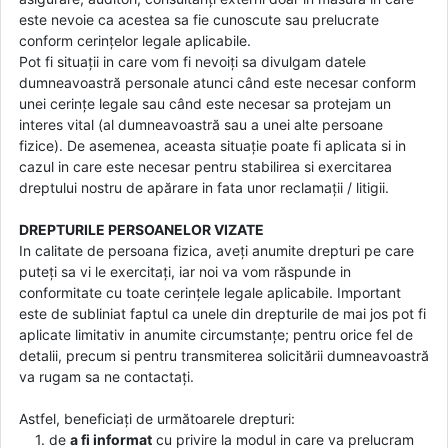
este nevoie ca acestea sa fie cunoscute sau prelucrate
conform cerințelor legale aplicabile.
Pot fi situații in care vom fi nevoiți sa divulgam datele
dumneavoastră personale atunci când este necesar conform
unei cerințe legale sau când este necesar sa protejam un
interes vital (al dumneavoastră sau a unei alte persoane
fizice). De asemenea, aceasta situație poate fi aplicata si in
cazul in care este necesar pentru stabilirea si exercitarea
dreptului nostru de apărare in fata unor reclamații / litigii.
DREPTURILE PERSOANELOR VIZATE
In calitate de persoana fizica, aveți anumite drepturi pe care
puteți sa vi le exercitați, iar noi va vom răspunde in
conformitate cu toate cerințele legale aplicabile. Important
este de subliniat faptul ca unele din drepturile de mai jos pot fi
aplicate limitativ in anumite circumstanțe; pentru orice fel de
detalii, precum si pentru transmiterea solicitării dumneavoastră
va rugam sa ne contactați.
Astfel, beneficiați de următoarele drepturi:
1. de
a fi informat
cu privire la modul in care va prelucram