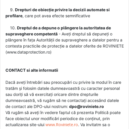
9.
Drepturi de obiecție privire la decizii automate si
profilare
, care pot avea efecte semnificative
10.
Dreptul de a depune o plângere la autoritatea de
supraveghere competentă
- Aveți dreptul să depuneți o
plângere în fața Autorității de supraveghere a datelor pentru a
contesta practicile de protecție a datelor oferite de ROVINIETE
(www.dataprotection.ro)
CONTACT si alte informatii
Dacă aveți întrebări sau preocupări cu privire la modul în care
tratăm și folosim datele dumneavoastră cu caracter personal
sau doriți să vă exercitați oricare dintre drepturile
dumneavoastră, vă rugăm să ne contactați accesând datele
de contact ale DPO-ului nostrum:
dpo@roviniete.ro
Vă rugăm să aveți în vedere faptul că prezenta Politică poate
face obiectul unor modificări periodice de conținut, prin
www.Roviniete.ro
actualizarea site-ului
. Va invitatm sa o