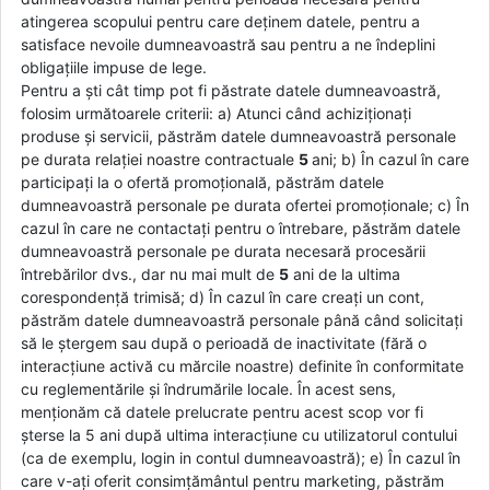
atingerea scopului pentru care deținem datele, pentru a
satisface nevoile dumneavoastră sau pentru a ne îndeplini
obligațiile impuse de lege.
Pentru a ști cât timp pot fi păstrate datele dumneavoastră,
folosim următoarele criterii: a) Atunci când achiziționați
produse și servicii, păstrăm datele dumneavoastră personale
pe durata relației noastre contractuale
5
ani; b) În cazul în care
participați la o ofertă promoțională, păstrăm datele
dumneavoastră personale pe durata ofertei promoționale; c) În
cazul în care ne contactați pentru o întrebare, păstrăm datele
dumneavoastră personale pe durata necesară procesării
întrebărilor dvs., dar nu mai mult de
5
ani de la ultima
corespondență trimisă; d) În cazul în care creați un cont,
păstrăm datele dumneavoastră personale până când solicitați
să le ștergem sau după o perioadă de inactivitate (fără o
interacțiune activă cu mărcile noastre) definite în conformitate
cu reglementările și îndrumările locale. În acest sens,
menționăm că datele prelucrate pentru acest scop vor fi
șterse la 5 ani după ultima interacțiune cu utilizatorul contului
(ca de exemplu, login in contul dumneavoastră); e) În cazul în
care v-ați oferit consimțământul pentru marketing, păstrăm