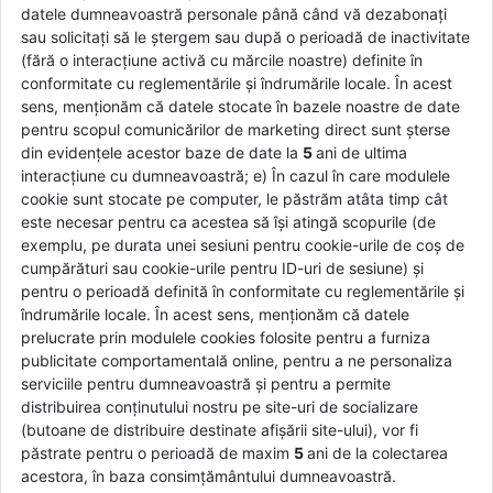
datele dumneavoastră personale până când vă dezabonați
sau solicitați să le ștergem sau după o perioadă de inactivitate
(fără o interacțiune activă cu mărcile noastre) definite în
conformitate cu reglementările și îndrumările locale. În acest
sens, menționăm că datele stocate în bazele noastre de date
pentru scopul comunicărilor de marketing direct sunt șterse
din evidențele acestor baze de date la
5
ani de ultima
interacțiune cu dumneavoastră; e) În cazul în care modulele
cookie sunt stocate pe computer, le păstrăm atâta timp cât
este necesar pentru ca acestea să își atingă scopurile (de
exemplu, pe durata unei sesiuni pentru cookie-urile de coș de
cumpărături sau cookie-urile pentru ID-uri de sesiune) și
pentru o perioadă definită în conformitate cu reglementările și
îndrumările locale. În acest sens, menționăm că datele
prelucrate prin modulele cookies folosite pentru a furniza
publicitate comportamentală online, pentru a ne personaliza
serviciile pentru dumneavoastră și pentru a permite
distribuirea conținutului nostru pe site-uri de socializare
(butoane de distribuire destinate afișării site-ului), vor fi
păstrate pentru o perioadă de maxim
5
ani de la colectarea
acestora, în baza consimțământului dumneavoastră.