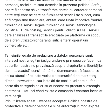
personal, astfel cum sunt descrise în prezenta politica. Astfel,
poate fi necesar să vă transferăm datele cu caracter personal
către terți care ne care ne furnizează servicii de suport, cum
ar fi organisme financiare, entități care luptă împotriva fraudei,
furnizori de servicii legale, furnizori de servicii tehnologice,
logistice, IT, de hosting, servicii pentru clienți și / sau servicii
care analizează tranzacțiile efectuate pe platformă cu scopul
de a oferi utilizatorilor garanții suficiente în operațiuni
comerciale etc.
Temeiurile legale de prelucrare a datelor personale sunt:
interesul nostru legitim (asigurandu-ne prin ceea ce facem ca
acțiunile noastre nu prevalează asupra drepturilor si libertăților
dumneavoastră) consimțământul dumneavoastră (acesta se
aplica atunci când este vorba de comunicări de marketing
direct – newsletter, sau instalări de cookie-uri care nu fac
parte din categoria celor strict necesare) precum si execuția
contractului (atunci când exista o comanda / contract încheiat
intre părți).
Prin utilizarea acestui website acceptati Politica noastra de
protective a datelor personale si ne autorizați în mod expres