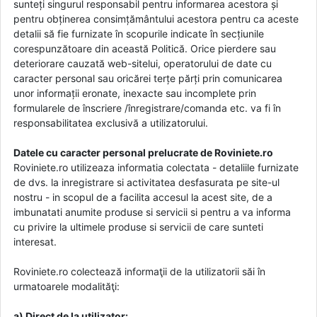
sunteți singurul responsabil pentru informarea acestora și
pentru obținerea consimțământului acestora pentru ca aceste
detalii să fie furnizate în scopurile indicate în secțiunile
corespunzătoare din această Politică. Orice pierdere sau
deteriorare cauzată web-sitelui, operatorului de date cu
caracter personal sau oricărei terțe părți prin comunicarea
unor informații eronate, inexacte sau incomplete prin
formularele de înscriere /înregistrare/comanda etc. va fi în
responsabilitatea exclusivă a utilizatorului.
Datele cu caracter personal prelucrate de Roviniete.ro
Roviniete.ro utilizeaza informatia colectata - detaliile furnizate
de dvs. la inregistrare si activitatea desfasurata pe site-ul
nostru - in scopul de a facilita accesul la acest site, de a
imbunatati anumite produse si servicii si pentru a va informa
cu privire la ultimele produse si servicii de care sunteti
interesat.
Roviniete.ro colectează informaţii de la utilizatorii săi în
urmatoarele modalităţi:
a) Direct de la utilizator: