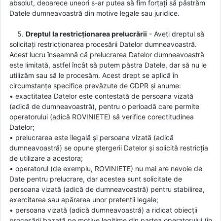
absolut, deoarece uneori s-ar putea să fim forțați să păstrăm
Datele dumneavoastră din motive legale sau juridice.
5.
Dreptul la restricționarea prelucrării
- Aveți dreptul să
solicitați restricționarea procesării Datelor dumneavoastră.
Acest lucru înseamnă că prelucrarea Datelor dumneavoastră
este limitată, astfel încât să putem păstra Datele, dar să nu le
utilizăm sau să le procesăm. Acest drept se aplică în
circumstanțe specifice prevăzute de GDPR și anume:
• exactitatea Datelor este contestată de persoana vizată
(adică de dumneavoastră), pentru o perioadă care permite
operatorului (adică ROVINIETE) să verifice corectitudinea
Datelor;
• prelucrarea este ilegală și persoana vizată (adică
dumneavoastră) se opune ștergerii Datelor și solicită restricția
de utilizare a acestora;
• operatorul (de exemplu, ROVINIETE) nu mai are nevoie de
Date pentru prelucrare, dar acestea sunt solicitate de
persoana vizată (adică de dumneavoastră) pentru stabilirea,
exercitarea sau apărarea unor pretenții legale;
• persoana vizată (adică dumneavoastră) a ridicat obiecții
procesării bazată pe motive legitime din partea operatorului (în