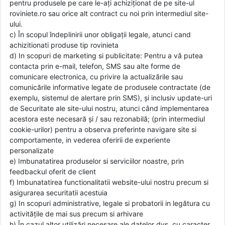
pentru produsele pe care le-ați achiziționat de pe site-ul
roviniete.ro sau orice alt contract cu noi prin intermediul site-
ului.
c) În scopul îndeplinirii unor obligații legale, atunci cand
achizitionati produse tip rovinieta
d) In scopuri de marketing si publicitate: Pentru a vă putea
contacta prin e-mail, telefon, SMS sau alte forme de
comunicare electronica, cu privire la actualizările sau
comunicările informative legate de produsele contractate (de
exemplu, sistemul de alertare prin SMS), și inclusiv update-uri
de Securitate ale site-ului nostru, atunci când implementarea
acestora este necesară și / sau rezonabilă; (prin intermediul
cookie-urilor) pentru a observa preferinte navigare site si
comportamente, in vederea oferirii de experiente
personalizate
e) Imbunatatirea produselor si serviciilor noastre, prin
feedbackul oferit de client
f) Imbunatatirea functionalitatii website-ului nostru precum si
asigurarea securitatii acestuia
g) In scopuri administrative, legale si probatorii in legătura cu
activitățile de mai sus precum si arhivare
h) În cazul altor utilizări necesare ale datelor dvs. cu caracter