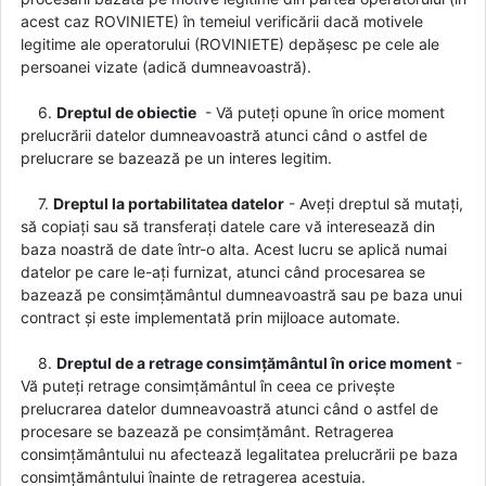
acest caz ROVINIETE) în temeiul verificării dacă motivele
legitime ale operatorului (ROVINIETE) depășesc pe cele ale
persoanei vizate (adică dumneavoastră).
6.
Dreptul de obiectie
- Vă puteți opune în orice moment
prelucrării datelor dumneavoastră atunci când o astfel de
prelucrare se bazează pe un interes legitim.
7.
Dreptul la portabilitatea datelor
- Aveți dreptul să mutați,
să copiați sau să transferați datele care vă interesează din
baza noastră de date într-o alta. Acest lucru se aplică numai
datelor pe care le-ați furnizat, atunci când procesarea se
bazează pe consimțământul dumneavoastră sau pe baza unui
contract și este implementată prin mijloace automate.
8.
Dreptul de a retrage consimțământul în orice moment
-
Vă puteți retrage consimțământul în ceea ce privește
prelucrarea datelor dumneavoastră atunci când o astfel de
procesare se bazează pe consimțământ. Retragerea
consimțământului nu afectează legalitatea prelucrării pe baza
consimțământului înainte de retragerea acestuia.