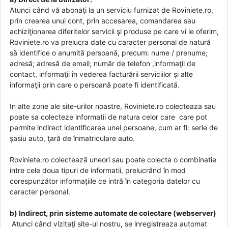
Atunci când vă abonaţi la un serviciu furnizat de Roviniete.ro,
prin crearea unui cont, prin accesarea, comandarea sau
achiziţionarea diferitelor servicii şi produse pe care vi le oferim,
Roviniete.ro va prelucra date cu caracter personal de natură
să identifice o anumită persoană, precum: nume / prenume;
adresă; adresă de email; număr de telefon ,informaţii de
contact, informaţii în vederea facturării serviciilor şi alte
informaţii prin care o persoană poate fi identificată.
In alte zone ale site-urilor noastre, Roviniete.ro colecteaza sau
poate sa colecteze informatii de natura celor care care pot
permite indirect identificarea unei persoane, cum ar fi: serie de
şasiu auto, ţară de înmatriculare auto.
Roviniete.ro colectează uneori sau poate colecta o combinatie
intre cele doua tipuri de informatii, prelucrând în mod
corespunzător informațiile ce intră în categoria datelor cu
caracter personal.
b) Indirect, prin sisteme automate de colectare (webserver)
Atunci când vizitaţi site-ul nostru, se inregistreaza automat