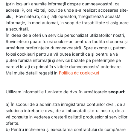
(prin log-uri) anumite informaţii despre dumneavoastră, ca
adresa IP, ora vizitei, locul de unde s-a realizat accesarea site-
ului, Roviniete.ro, ca şi alţi operatori, înregistrează această
informaţie, in mod automat, in scop de trasabilitate si asigurare
a securitatii.
În ideea de a oferi un serviciu personalizat utilizatorilor noştri,
Roviniete.ro poate folosi cookie-uri pentru a facilita stocarea şi
urmărirea preferinţelor dumneavoastră. Spre exemplu, putem
folosi cookieuri pentru a vă putea identifica şi pentru a vă
putea furniza informaţii şi servicii bazate pe preferinţele pe
care vi le-aţi exprimat în vizitele dumneavoastră anterioare.
Politica de cookie-uri
Mai multe detalii regasiti in
Utilizam informatiile furnizate de dvs. în următoarele
scopuri
:
a) În scopul de a administra inregistrarea conturilor dvs., de a
solutiona intrebarile dvs., de a imbunatati site-ul nostru, de a
vă consulta in vederea cresterii calitatii produselor si serviciilor
oferite.
b) Pentru încheierea și executarea contractului de cumpărare