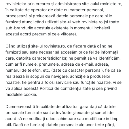
rovinietelor prin crearea și administrarea site-aului roviniete.ro,
în calitate de operator de date cu caracter personal,
procesează și prelucrează datele personale pe care ni le
furnizați atunci când utilizați site-ul web roviniete.ro (si toate
sub-brandurile acestuia existente in momentul incheierii
acestui acord precum si cele viitoare).
Când utilizați site-ul roviniete.ro, de fiecare dată când ne
furnizați sau este necesar să accesăm orice fel de informații
care, datorită caracteristicilor lor, ne permit să vă identificăm,
cum ar fi numele, prenumele, adresa de e-mail, adresa,
numărul de telefon, etc. (date cu caracter personal), fie că se
realizează în scopuri de navigare, achiziție a produselor
noastre, fie pentru a folosi serviciile sau funcțiile noastre, vi se
va aplica această Politică de confidențialitate și cea privind
modulele cookie.
Dumneavoastră în calitate de utilizator, garantați că datele
personale furnizate sunt adevărate și exacte și sunteți de
acord să ne notificați orice schimbare sau modificare în timp
util. Dacă ne furnizați datele personale ale unor terțe părți,