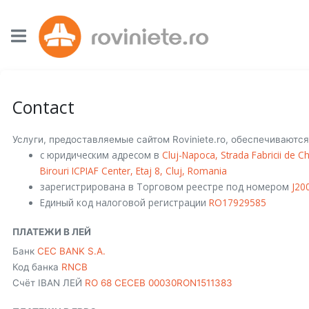
Contact
Услуги, предоставляемые сайтом Roviniete.ro, обеспечивают
с юридическим адресом в
Cluj-Napoca, Strada Fabricii de Chi
Birouri ICPIAF Center, Etaj 8, Cluj, Romania
зарегистрирована в Торговом реестре под номером
J20
Единый код налоговой регистрации
RO17929585
ПЛАТЕЖИ В ЛЕЙ
Банк
CEC BANK S.A.
Код банка
RNCB
Счёт IBAN ЛЕЙ
RO 68 CECEB 00030RON1511383