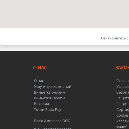
Ознакомьтесь с
О НАС
ЗАКО
О нас
Скачат
Услуги для компаний
Услови
Виньетка онлайн
Безопа
Виньетки Европы
Защита
Реклама
Защита
Точки Scala Pay
Сертиф
Cookie
Scala Assistance ООО
Услови
жалоб