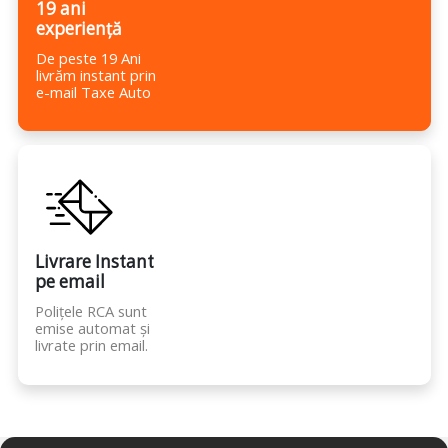
19 ani
experiență
De peste 19 Ani
livrăm instant prin
e-mail Taxe Auto
Livrare Instant
pe email
Polițele RCA sunt
emise automat și
livrate prin email.