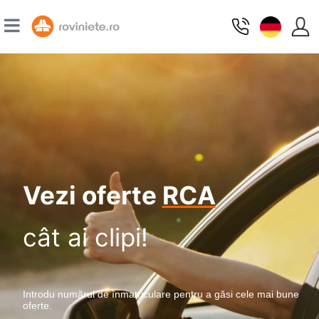
Vezi oferte
RCA
cât ai clipi!
Introdu numărul de înmatriculare pentru a găsi cele mai bune
oferte.