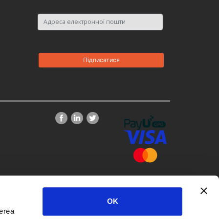
OK
derea