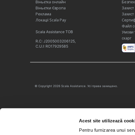
Віньєтка онлайн
Безпек
Віньєтки Європа
Захист
Реклама
Захист
Локації Scala Pay
Сертиф
Файл c
Scala Assistance ТОВ
Умови 
скарг
R.C: J2005003206125,
C.U.I: RO17929585
© Copyright 2026 Scala Assistance. Усі права захищено.
Acest site utilizează cook
Pentru furnizarea unui serv