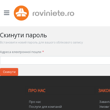
Скинути пароль
Встановити новий пароль для вашого облікового запису
Адреса електронної пошти
Скинути
ПРО НАС
ЗАКО
Про нас
Завант
Послуги для компаній
Умови 