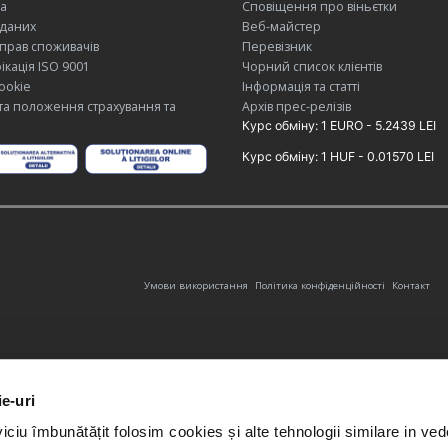
а
Сповіщення про віньєтки
 даних
Веб-майстер
 прав споживачів
Перевізник
ікація ISO 9001
Чорний список клієнтів
ookie
Інформація та статті
та положення страхування та
Архів прес-релізів
Курс обміну: 1 EURO - 5.2439 LEI
Курс обміну: 1 HUF - 0.01570 LEI
Умови використання
Політика конфіденційності
Контакт
ie-uri
iciu îmbunătățit folosim cookies și alte tehnologii similare in ve