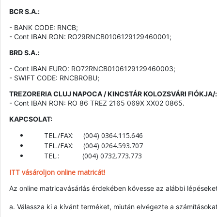
BCR S.A.:
- BANK CODE: RNCB;
- Cont IBAN RON: RO29RNCB0106129129460001;
BRD S.A.:
- Cont IBAN EURO: RO72RNCB0106129129460003;
- SWIFT CODE: RNCBROBU;
TREZORERIA CLUJ NAPOCA / KINCSTÁR KOLOZSVÁRI FIÓKJA/:
- Cont IBAN RON: RO 86 TREZ 2165 069X XX02 0865.
KAPCSOLAT:
TEL./FAX: (004) 0364.115.646
TEL./FAX: (004) 0264.593.707
TEL.: (004) 0732.773.773
ITT vásároljon online matricát!
Az online matricavásárlás érdekében kövesse az alábbi lépéseket
a. Válassza ki a kívánt terméket, miután elvégezte a számításoka