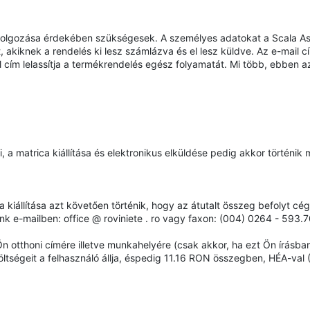
olgozása érdekében szükségesek. A személyes adatokat a Scala Ass
akiknek a rendelés ki lesz számlázva és el lesz küldve. Az e-mail cí
il cím lelassítja a termékrendelés egész folyamatát. Mi több, ebben 
a matrica kiállítása és elektronikus elküldése pedig akkor történik
ca kiállítása azt követően történik, hogy az átutalt összeg befolyt cé
nk e-mailben: office @ roviniete . ro vagy faxon: (004) 0264 - 593.7
n otthoni címére illetve munkahelyére (csak akkor, ha ezt Ön írásban 
tségeit a felhasználó állja, éspedig 11.16 RON összegben, HÉA-val (