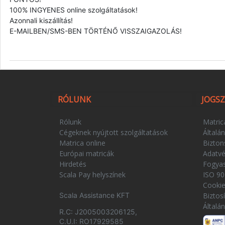
100% INGYENES online szolgáltatások!
Azonnali kiszállítás!
E-MAILBEN/SMS-BEN TÖRTÉNŐ VISSZAIGAZOLÁS!
RÓLUNK
JOGS
Rólunk
Matric
Cégeknek nyújtott szolgáltatások
Általán
Matrica online
Bizton
Európai matricák
Adatv
Hirdetés
Fogya
Scala Pay helyszínek
ISO 90
Cooki
Scala Assistance KFT
Biztos
Általá
R.C: J2005003206125,
C.U.I: RO17929585