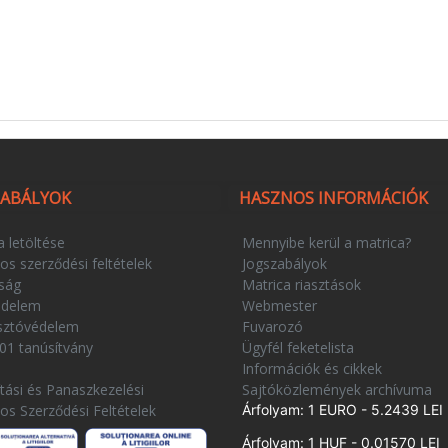
ZABÁLYOK
HASZNOS INFORMÁCIÓK
a letöltése
Mennyibe kerül a matrica?
os szerződési feltételek
Jogszabályok
ság
Matrica riasztások
édelem
Webmester
sztóvédelem
Fuvarozó
01 tanúsítvány
Ügyfél feketelista
e
Információk és cikkek
ítási és Panaszkezelési
Sajtóközlemények archívuma
nos Szerződési Feltételek
Árfolyam: 1 EURO - 5.2439 LEI
Árfolyam: 1 HUF - 0.01570 LEI