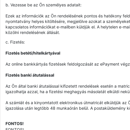
b. Vezesse be az Ön személyes adatait:
Ezek az információk az Ön rendelésének pontos és hatékony feld
nyomtatvány helyes kitöltésére, megjelölve azokat a személyeket, 
kapcsolatos információkat e-mailben küldjük el. A helytelen e-ma
közölni rendelésének állását.
c. Fizetés:
Fizetés betéti/hitelkártyával
Az online bankkártyás fizetések feldolgozását az ePayment végzi, 
Fizetés banki átutalással
Az Ön által banki átutalással kifizetett rendelések esetén a matri
igazolhatja azzal, ha a fizetési meghagyás másolatát elküldi nekü
A számlát és a kinyomtatott elektronikus útmatricát elküldjük az Ö
igazolása után legtöbb 48 munkaórán belül. A postaküldemény köl
FONTOS!
FONTOS!