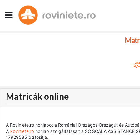
Matri
Matricák online
A Roviniete.ro honlapot a Romániai Országos Országút és Autópá
Roviniete.ro
A
honlap szolgáltatásait a SC SCALA ASSISTANCE SRL
17929585 biztositja.