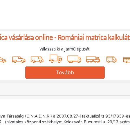
ca vásárlása online -
Romániai matrica kalkulát
Válassza ki a jármű típusát:
Tovább
lya Társaság (C.N.A.D.N.R.) a 2007.08.27-i (aktualizált) 93/17339-
 (hivatalos központi székhelye: Kolozsvár, Bucuresti u. 29/13 s