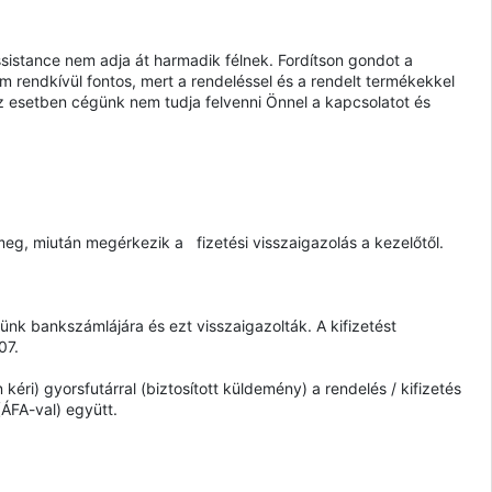
istance nem adja át harmadik félnek. Fordítson gondot a
m rendkívül fontos, mert a rendeléssel és a rendelt termékekkel
az esetben cégünk nem tudja felvenni Önnel a kapcsolatot és
 meg, miután megérkezik a fizetési visszaigazolás a kezelőtől.
günk bankszámlájára és ezt visszaigazolták. A kifizetést
07.
kéri) gyorsfutárral (biztosított küldemény) a rendelés / kifizetés
ÁFA-val) együtt.