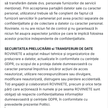
să transferăm datele dvs. personale furnizorilor de servicii
menționați. Prin acceptarea partajării datelor sale cu caracter
personal, utilizatorul trebuie să fie conştient de faptul că
furnizorii serviciilor în parteneriat pot avea practici separate de
confidenţialitate şi de colectare a datelor cu caracter personal.
Roviniete. ro nu are niciun fel de control şi nu garantează în
niciun fel asupra aspectelor juridice pe care le implică folosirea
acestor practice independente de confidenţialitate.
SECURITATEA PRELUCRĂRII si TRANSFERURI DE DATE
ROVINIETE a adoptat măsuri tehnice și organizatorice de
prelucrare a datelor, actualizate în conformitate cu cerințele
GDPR, cu scopul de a proteja datele dumneavoastră cu
caracter personal împotriva oricăror acțiuni de acces
neautorizat, utilizare necorespunzătoare sau divulgare,
modificare neautorizată, distrugere sau pierdere accidentală.
Toți angajații și colaboratorii ROVINIETE, precum și orice terțe
părți care acționează în numele și pe seama ROVINIETE sunt
obligați să respecte confidențialitatea informațiilor
dumneavoastră și cerințele GDPR, în conformitate cu
prevederile prezentei Politici.