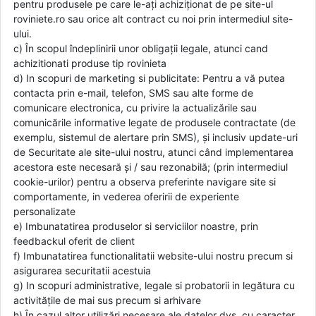
pentru produsele pe care le-ați achiziționat de pe site-ul
roviniete.ro sau orice alt contract cu noi prin intermediul site-
ului.
c) În scopul îndeplinirii unor obligații legale, atunci cand
achizitionati produse tip rovinieta
d) In scopuri de marketing si publicitate: Pentru a vă putea
contacta prin e-mail, telefon, SMS sau alte forme de
comunicare electronica, cu privire la actualizările sau
comunicările informative legate de produsele contractate (de
exemplu, sistemul de alertare prin SMS), și inclusiv update-uri
de Securitate ale site-ului nostru, atunci când implementarea
acestora este necesară și / sau rezonabilă; (prin intermediul
cookie-urilor) pentru a observa preferinte navigare site si
comportamente, in vederea oferirii de experiente
personalizate
e) Imbunatatirea produselor si serviciilor noastre, prin
feedbackul oferit de client
f) Imbunatatirea functionalitatii website-ului nostru precum si
asigurarea securitatii acestuia
g) In scopuri administrative, legale si probatorii in legătura cu
activitățile de mai sus precum si arhivare
h) În cazul altor utilizări necesare ale datelor dvs. cu caracter