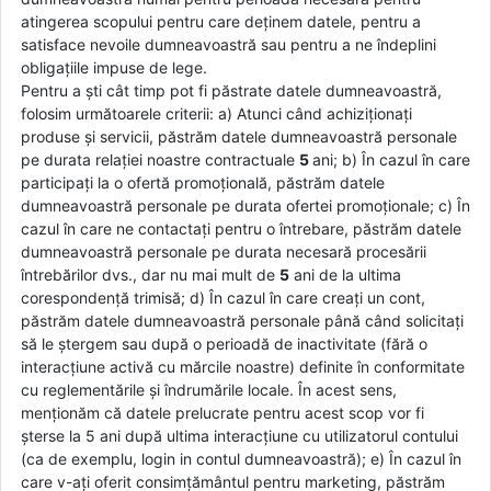
atingerea scopului pentru care deținem datele, pentru a
satisface nevoile dumneavoastră sau pentru a ne îndeplini
obligațiile impuse de lege.
Pentru a ști cât timp pot fi păstrate datele dumneavoastră,
folosim următoarele criterii: a) Atunci când achiziționați
produse și servicii, păstrăm datele dumneavoastră personale
pe durata relației noastre contractuale
5
ani; b) În cazul în care
participați la o ofertă promoțională, păstrăm datele
dumneavoastră personale pe durata ofertei promoționale; c) În
cazul în care ne contactați pentru o întrebare, păstrăm datele
dumneavoastră personale pe durata necesară procesării
întrebărilor dvs., dar nu mai mult de
5
ani de la ultima
corespondență trimisă; d) În cazul în care creați un cont,
păstrăm datele dumneavoastră personale până când solicitați
să le ștergem sau după o perioadă de inactivitate (fără o
interacțiune activă cu mărcile noastre) definite în conformitate
cu reglementările și îndrumările locale. În acest sens,
menționăm că datele prelucrate pentru acest scop vor fi
șterse la 5 ani după ultima interacțiune cu utilizatorul contului
(ca de exemplu, login in contul dumneavoastră); e) În cazul în
care v-ați oferit consimțământul pentru marketing, păstrăm