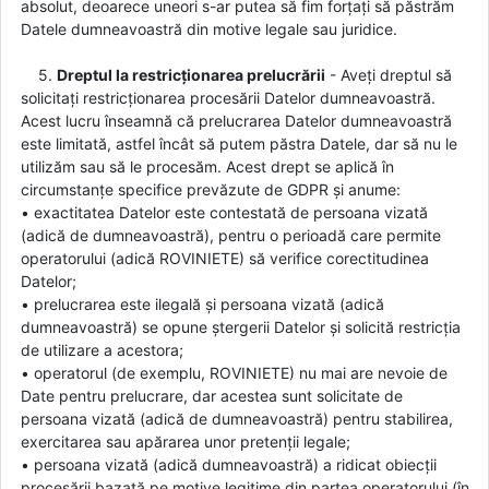
absolut, deoarece uneori s-ar putea să fim forțați să păstrăm
Datele dumneavoastră din motive legale sau juridice.
5.
Dreptul la restricționarea prelucrării
- Aveți dreptul să
solicitați restricționarea procesării Datelor dumneavoastră.
Acest lucru înseamnă că prelucrarea Datelor dumneavoastră
este limitată, astfel încât să putem păstra Datele, dar să nu le
utilizăm sau să le procesăm. Acest drept se aplică în
circumstanțe specifice prevăzute de GDPR și anume:
• exactitatea Datelor este contestată de persoana vizată
(adică de dumneavoastră), pentru o perioadă care permite
operatorului (adică ROVINIETE) să verifice corectitudinea
Datelor;
• prelucrarea este ilegală și persoana vizată (adică
dumneavoastră) se opune ștergerii Datelor și solicită restricția
de utilizare a acestora;
• operatorul (de exemplu, ROVINIETE) nu mai are nevoie de
Date pentru prelucrare, dar acestea sunt solicitate de
persoana vizată (adică de dumneavoastră) pentru stabilirea,
exercitarea sau apărarea unor pretenții legale;
• persoana vizată (adică dumneavoastră) a ridicat obiecții
procesării bazată pe motive legitime din partea operatorului (în