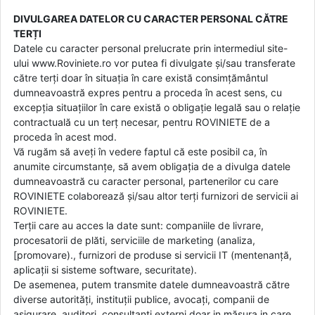
DIVULGAREA DATELOR CU CARACTER PERSONAL CĂTRE
TERȚI
Datele cu caracter personal prelucrate prin intermediul site-
ului www.Roviniete.ro vor putea fi divulgate și/sau transferate
către terți doar în situația în care există consimțământul
dumneavoastră expres pentru a proceda în acest sens, cu
excepția situațiilor în care există o obligație legală sau o relație
contractuală cu un terț necesar, pentru ROVINIETE de a
proceda în acest mod.
Vă rugăm să aveți în vedere faptul că este posibil ca, în
anumite circumstanțe, să avem obligația de a divulga datele
dumneavoastră cu caracter personal, partenerilor cu care
ROVINIETE colaborează și/sau altor terți furnizori de servicii ai
ROVINIETE.
Terții care au acces la date sunt: companiile de livrare,
procesatorii de plăti, serviciile de marketing (analiza,
[promovare)., furnizori de produse si servicii IT (mentenanță,
aplicații si sisteme software, securitate).
De asemenea, putem transmite datele dumneavoastră către
diverse autorități, instituții publice, avocați, companii de
asigurare, auditori, consultanți externi doar in măsura in care