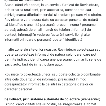
Atunci când vă abonaţi la un serviciu furnizat de Roviniete.ro,
prin crearea unui cont, prin accesarea, comandarea sau
achiziţionarea diferitelor servicii şi produse pe care vi le oferim,
Roviniete.ro va prelucra date cu caracter personal de natură
să identifice o anumită persoană, precum: nume / prenume;
adresă; adresă de email; număr de telefon ,informaţii de
contact, informaţii în vederea facturării serviciilor şi alte
informaţii prin care o persoană poate fi identificată.
In alte zone ale site-urilor noastre, Roviniete.ro colecteaza sau
poate sa colecteze informatii de natura celor care care pot
permite indirect identificarea unei persoane, cum ar fi: serie de
şasiu auto, ţară de înmatriculare auto.
Roviniete.ro colectează uneori sau poate colecta o combinatie
intre cele doua tipuri de informatii, prelucrând în mod
corespunzător informațiile ce intră în categoria datelor cu
caracter personal.
b) Indirect, prin sisteme automate de colectare (webserver)
Atunci când vizitaţi site-ul nostru, se inregistreaza automat