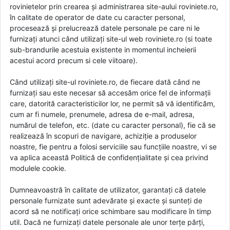
rovinietelor prin crearea și administrarea site-aului roviniete.ro,
în calitate de operator de date cu caracter personal,
procesează și prelucrează datele personale pe care ni le
furnizați atunci când utilizați site-ul web roviniete.ro (si toate
sub-brandurile acestuia existente in momentul incheierii
acestui acord precum si cele viitoare).
Când utilizați site-ul roviniete.ro, de fiecare dată când ne
furnizați sau este necesar să accesăm orice fel de informații
care, datorită caracteristicilor lor, ne permit să vă identificăm,
cum ar fi numele, prenumele, adresa de e-mail, adresa,
numărul de telefon, etc. (date cu caracter personal), fie că se
realizează în scopuri de navigare, achiziție a produselor
noastre, fie pentru a folosi serviciile sau funcțiile noastre, vi se
va aplica această Politică de confidențialitate și cea privind
modulele cookie.
Dumneavoastră în calitate de utilizator, garantați că datele
personale furnizate sunt adevărate și exacte și sunteți de
acord să ne notificați orice schimbare sau modificare în timp
util. Dacă ne furnizați datele personale ale unor terțe părți,