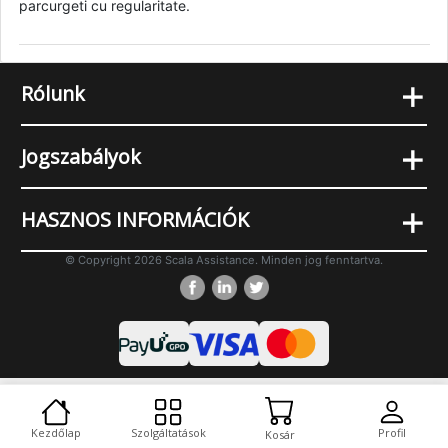
parcurgeti cu regularitate.
+
Rólunk
+
Jogszabályok
+
HASZNOS INFORMÁCIÓK
© Copyright 2026 Scala Assistance. Minden jog fenntartva.
Cookies
Asztali verzió
Kezdőlap
Szolgáltatások
Profil
Kosár