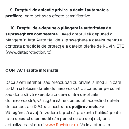
9.
Drepturi de obiecție privire la decizii automate si
profilare
, care pot avea efecte semnificative
10.
Dreptul de a depune o plângere la autoritatea de
supraveghere competentă
- Aveți dreptul să depuneți o
plângere în fața Autorității de supraveghere a datelor pentru a
contesta practicile de protecție a datelor oferite de ROVINIETE
(www.dataprotection.ro)
CONTACT si alte informatii
Dacă aveți întrebări sau preocupări cu privire la modul în care
tratăm și folosim datele dumneavoastră cu caracter personal
sau doriți să vă exercitați oricare dintre drepturile
dumneavoastră, vă rugăm să ne contactați accesând datele
de contact ale DPO-ului nostrum:
dpo@roviniete.ro
Vă rugăm să aveți în vedere faptul că prezenta Politică poate
face obiectul unor modificări periodice de conținut, prin
www.Roviniete.ro
actualizarea site-ului
. Va invitatm sa o