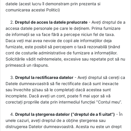
datele (acest lucru îl demonstram prin prezenta si
comunicarea acestei Politici)
2.
Dreptul de acces la datele prelucrate
- Aveți dreptul de a
accesa datele personale pe care le deținem. Prima furnizare
de informații se va face fără a percepe niciun fel de taxa.
Daca veți mai avea nevoie de copii ale informațiilor deja
furnizate, este posibil să percepem o taxă rezonabilă ținând
cont de costurile administrative de furnizare a informațiilor.
Solicitările vădit neîntemeiate, excesive sau repetate pot să nu
primească un răspuns.
3.
Dreptul la rectificarea datelor
- Aveți dreptul să cereți ca
Datele dumneavoastră să fie rectificate dacă sunt inexacte
sau învechite și/sau să le completați dacă acestea sunt
incomplete. Dacă aveți un cont, poate fi mai ușor să vă
corectați propriile date prin intermediul funcției "Contul meu”.
4.
Dreptul la ștergerea datelor (“dreptul de a fi uitat”)
- În
unele cazuri, aveți dreptul de a obține ștergerea sau
distrugerea Datelor dumneavoastră. Acesta nu este un drept