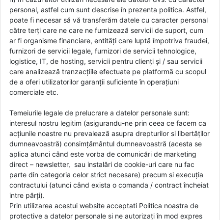
personal, astfel cum sunt descrise în prezenta politica. Astfel,
poate fi necesar să vă transferăm datele cu caracter personal
către terți care ne care ne furnizează servicii de suport, cum
ar fi organisme financiare, entități care luptă împotriva fraudei,
furnizori de servicii legale, furnizori de servicii tehnologice,
logistice, IT, de hosting, servicii pentru clienți și / sau servicii
care analizează tranzacțiile efectuate pe platformă cu scopul
de a oferi utilizatorilor garanții suficiente în operațiuni
comerciale etc.
Temeiurile legale de prelucrare a datelor personale sunt:
interesul nostru legitim (asigurandu-ne prin ceea ce facem ca
acțiunile noastre nu prevalează asupra drepturilor si libertăților
dumneavoastră) consimțământul dumneavoastră (acesta se
aplica atunci când este vorba de comunicări de marketing
direct – newsletter, sau instalări de cookie-uri care nu fac
parte din categoria celor strict necesare) precum si execuția
contractului (atunci când exista o comanda / contract încheiat
intre părți).
Prin utilizarea acestui website acceptati Politica noastra de
protective a datelor personale si ne autorizați în mod expres