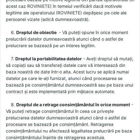
acest caz ROVINIETE) în temeiul verificării dacă motivele
legitime ale operatorului (ROVINIETE) depășesc pe cele ale
persoanei vizate (adică dumneavoastră).
6.
Dreptul de obiectie
- Vă puteți opune în orice moment
prelucrării datelor dumneavoastră atunci când o astfel de
prelucrare se bazează pe un interes legitim.
7.
Dreptul la portabilitatea datelor
- Aveți dreptul să mutați,
să copiați sau să transferați datele care vă interesează din
baza noastră de date într-o alta. Acest lucru se aplică numai
datelor pe care le-ați furnizat, atunci când procesarea se
bazează pe consimțământul dumneavoastră sau pe baza unui
contract și este implementată prin mijloace automate.
8.
Dreptul de a retrage consimțământul în orice moment
-
Vă puteți retrage consimțământul în ceea ce privește
prelucrarea datelor dumneavoastră atunci când o astfel de
procesare se bazează pe consimțământ. Retragerea
consimțământului nu afectează legalitatea prelucrării pe baza
consimțământului înainte de retragerea acestuia.