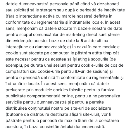
datele dumneavoastră personale până când vă dezabonați
sau solicitați să le ștergem sau după o perioadă de inactivitate
(fără o interacțiune activă cu mărcile noastre) definite în
conformitate cu reglementările și îndrumările locale. În acest
sens, menționăm că datele stocate în bazele noastre de date
pentru scopul comunicărilor de marketing direct sunt șterse
din evidențele acestor baze de date la
5
ani de ultima
interacțiune cu dumneavoastră; e) În cazul în care modulele
cookie sunt stocate pe computer, le păstrăm atâta timp cât
este necesar pentru ca acestea să își atingă scopurile (de
exemplu, pe durata unei sesiuni pentru cookie-urile de coș de
cumpărături sau cookie-urile pentru ID-uri de sesiune) și
pentru o perioadă definită în conformitate cu reglementările și
îndrumările locale. În acest sens, menționăm că datele
prelucrate prin modulele cookies folosite pentru a furniza
publicitate comportamentală online, pentru a ne personaliza
serviciile pentru dumneavoastră și pentru a permite
distribuirea conținutului nostru pe site-uri de socializare
(butoane de distribuire destinate afișării site-ului), vor fi
păstrate pentru o perioadă de maxim
5
ani de la colectarea
acestora, în baza consimțământului dumneavoastră.