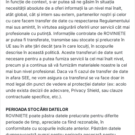
În funcție de context, s-ar putea să ne găsim în situația
necesității absolute de a oferi informații la un nivel mai înalt,
atât global, cât și intern sau extern, partenerilor noștri și celor
cu care facem transfer de date cu respectarea Regulamentului
mai sus amintit, în virtutea asigurării oferirii unor servicii cât mai
profesionale cu putință. Informațiile controlate de ROVINIETE
ar putea fi transferate, transmise sau stocate și prelucrate în
UE sau în alte țări decât țara în care locuiți, în scopurile
descrise în această politică. Aceste transferuri de date sunt
necesare pentru a putea furniza servicii la cel mai înalt nivel,
precum și a continua să vă furnizăm materialele noastre la cel
mai bun nivel profesional. Daca va fi cazul de transfer de date
in afara SEE, ne vom asigura ca transferul se va face doar in
mod legal din punct de vedere al protecției datelor (ex: acolo
unde exista decizii de adecvare, Privacy Shield, sau clauze
contractuale specifice, etc.).
PERIOADA STOCĂRII DATELOR
ROVINIETE poate păstra datele prelucrate pentru diferite
perioade de timp, apreciate ca fiind rezonabile, în
conformitate cu scopurile indicate anterior. Păstrăm datele
dumneavoastră numai pentru perioada necesară pentru