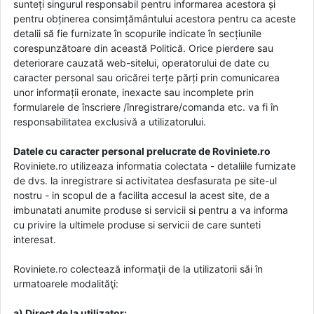
sunteți singurul responsabil pentru informarea acestora și
pentru obținerea consimțământului acestora pentru ca aceste
detalii să fie furnizate în scopurile indicate în secțiunile
corespunzătoare din această Politică. Orice pierdere sau
deteriorare cauzată web-sitelui, operatorului de date cu
caracter personal sau oricărei terțe părți prin comunicarea
unor informații eronate, inexacte sau incomplete prin
formularele de înscriere /înregistrare/comanda etc. va fi în
responsabilitatea exclusivă a utilizatorului.
Datele cu caracter personal prelucrate de Roviniete.ro
Roviniete.ro utilizeaza informatia colectata - detaliile furnizate
de dvs. la inregistrare si activitatea desfasurata pe site-ul
nostru - in scopul de a facilita accesul la acest site, de a
imbunatati anumite produse si servicii si pentru a va informa
cu privire la ultimele produse si servicii de care sunteti
interesat.
Roviniete.ro colectează informaţii de la utilizatorii săi în
urmatoarele modalităţi:
a) Direct de la utilizator: