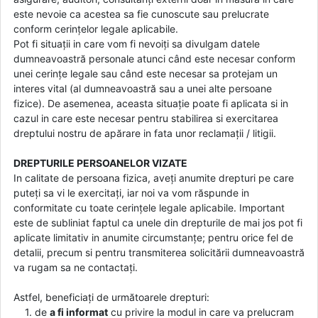
este nevoie ca acestea sa fie cunoscute sau prelucrate
conform cerințelor legale aplicabile.
Pot fi situații in care vom fi nevoiți sa divulgam datele
dumneavoastră personale atunci când este necesar conform
unei cerințe legale sau când este necesar sa protejam un
interes vital (al dumneavoastră sau a unei alte persoane
fizice). De asemenea, aceasta situație poate fi aplicata si in
cazul in care este necesar pentru stabilirea si exercitarea
dreptului nostru de apărare in fata unor reclamații / litigii.
DREPTURILE PERSOANELOR VIZATE
In calitate de persoana fizica, aveți anumite drepturi pe care
puteți sa vi le exercitați, iar noi va vom răspunde in
conformitate cu toate cerințele legale aplicabile. Important
este de subliniat faptul ca unele din drepturile de mai jos pot fi
aplicate limitativ in anumite circumstanțe; pentru orice fel de
detalii, precum si pentru transmiterea solicitării dumneavoastră
va rugam sa ne contactați.
Astfel, beneficiați de următoarele drepturi:
1. de
a fi informat
cu privire la modul in care va prelucram