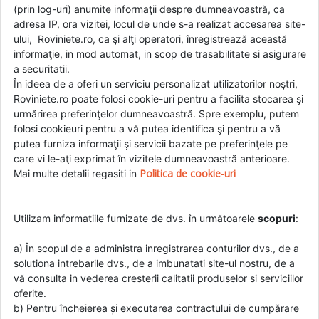
(prin log-uri) anumite informaţii despre dumneavoastră, ca
adresa IP, ora vizitei, locul de unde s-a realizat accesarea site-
ului, Roviniete.ro, ca şi alţi operatori, înregistrează această
informaţie, in mod automat, in scop de trasabilitate si asigurare
a securitatii.
În ideea de a oferi un serviciu personalizat utilizatorilor noştri,
Roviniete.ro poate folosi cookie-uri pentru a facilita stocarea şi
urmărirea preferinţelor dumneavoastră. Spre exemplu, putem
folosi cookieuri pentru a vă putea identifica şi pentru a vă
putea furniza informaţii şi servicii bazate pe preferinţele pe
care vi le-aţi exprimat în vizitele dumneavoastră anterioare.
Politica de cookie-uri
Mai multe detalii regasiti in
Utilizam informatiile furnizate de dvs. în următoarele
scopuri
:
a) În scopul de a administra inregistrarea conturilor dvs., de a
solutiona intrebarile dvs., de a imbunatati site-ul nostru, de a
vă consulta in vederea cresterii calitatii produselor si serviciilor
oferite.
b) Pentru încheierea și executarea contractului de cumpărare