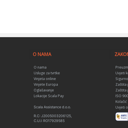
O NAMA
ZAKO
O nama
Preuzmi
Usluge za tvrtke
Uvjeti k
Vinjeta online
Sigurno
Vinjete Europa
Zaštita
Oglašavanje
Zaštita
Lokacije Scala Pay
ISO 9001
Kolačić
Scala Assistance d.o.o.
Uvjeti o
R.C: J2005003206125,
C.U.I: RO17929585