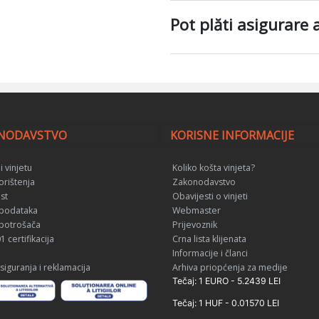
Pot plăti asigurare 
NODAVSTVO
KORISNE INFORMACIJE
 vinjetu
Koliko košta vinjeta?
orištenja
Zakonodavstvo
st
Obavijesti o vinjeti
 podataka
Webmaster
 potrošača
Prijevoznik
 certifikacija
Crna lista klijenata
Informacije i članci
siguranja i reklamacija
Arhiva priopćenja za medije
Tečaj: 1 EURO - 5.2439 LEI
Tečaj: 1 HUF - 0.01570 LEI