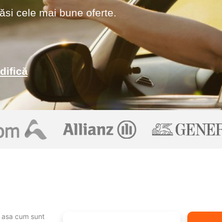
ăsi cele mai bune oferte.
difică
r, asa cum sunt