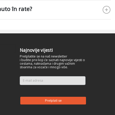
auto în rate?
Najnovije vijesti
Pretplatite se na naš newsletter
i budite prvi koji će saznati najnovije vijesti o
cestama, naknadama i drugim važnim
stvarima za vozače i mnogo više.