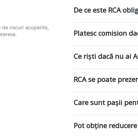
De ce este RCA obli
 de riscuri acoperite,
Platesc comision da
nteresa.
Ce riști dacă nu ai 
RCA se poate prezen
Care sunt pașii pe
Pot obține reducere