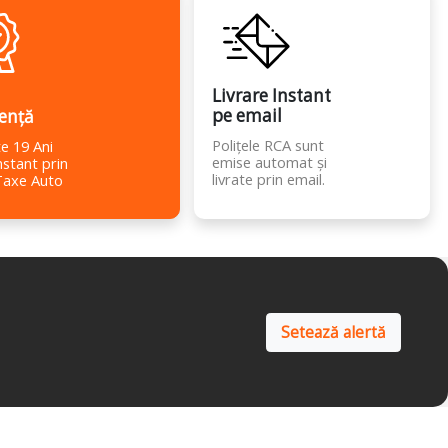
Livrare Instant
pe email
ență
Polițele RCA sunt
e 19 Ani
emise automat și
nstant prin
livrate prin email.
Taxe Auto
Setează alertă