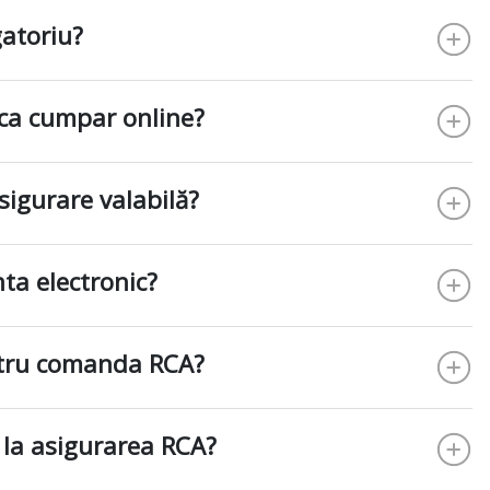
gatoriu?
ca cumpar online?
Asigurare valabilă?
ta electronic?
ntru comanda RCA?
 la asigurarea RCA?