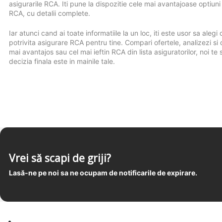
asigurarile RCA. Iti pune la dispozitie cele mai avantajoase optiuni
RCA, cu detalii complete.
Iar atunci cand ai toate informatiile la un loc, iti este usor sa alegi
potrivita asigurare RCA pentru tine. Compari ofertele, analizezi si 
mai avantajos sau cel mai ieftin RCA din lista asiguratorilor, noi te s
decizia finala este in mainile tale.
Vrei să scapi de griji?
Lasă-ne pe noi sa ne ocupam de notificarile de expirare.