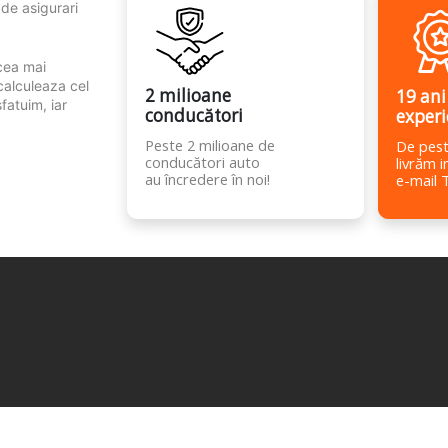
 de asigurari
 cea mai
calculeaza cel
2 milioane
19 ani
fatuim, iar
conducători
experi
Peste 2 milioane de
De pest
conducători auto
livrăm i
au încredere în noi!
e-mail 