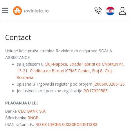
Contact
Usluge koje pruža stranica Roviniete.ro osigurava SCALA
ASSISTANCE
sa sjedištem u
Cluj-Napoca, Strada Fabricii de Chibrituri nr.
13-21, Cladirea de Birouri ICPIAF Center, Etaj 8, Cluj,
Romania
upisana u Trgovački registar pod brojem
J2005003206125
Jedinstveni kod porezne registracije
RO17929585
PLAĆANJA U LEJ
Banka
CEC BANK S.A.
Šifra banke
RNCB
IBAN račun LEJ
RO 68 CECEB 00030RON1511383