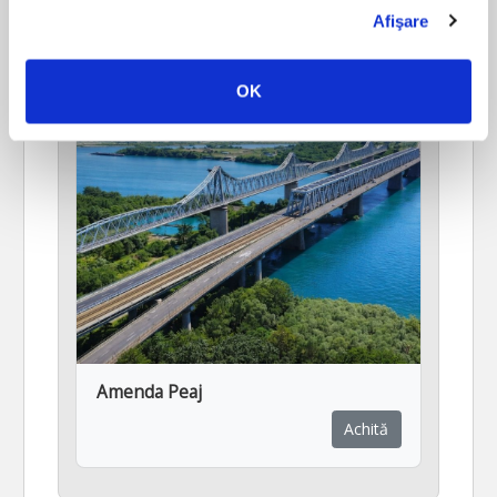
Afişare
OK
Amenda Peaj
Achită