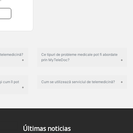
 telemedicină?
Ce tipuri de probleme medicale pot fi abordate
prin MyTeleDoc?
i cum îl pot
Cum se utilizează serviciul de telemedicină?
Últimas noticias