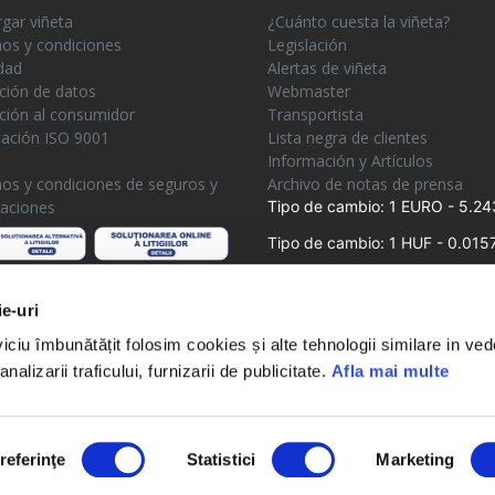
gar viñeta
¿Cuánto cuesta la viñeta?
os y condiciones
Legislación
dad
Alertas de viñeta
ción de datos
Webmaster
ción al consumidor
Transportista
icación ISO 9001
Lista negra de clientes
e
Información y Artículos
os y condiciones de seguros y
Archivo de notas de prensa
aciones
Tipo de cambio: 1 EURO - 5.24
Tipo de cambio: 1 HUF - 0.015
ie-uri
iciu îmbunătățit folosim cookies și alte tehnologii similare in ve
analizarii traficului, furnizarii de publicitate.
Afla mai multe
Condiciones de uso
Política de privacidad
Contacto
rvados.
referinţe
Statistici
Marketing