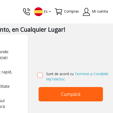
Compras
Mi cuenta
ES
nto, en Cualquier Lugar!
unde:
țiați
.
 rapid,
Sunt de acord cu
Termenii și Condițiile
MyTeleDoc
litate
Cumpără
sul
ără
.