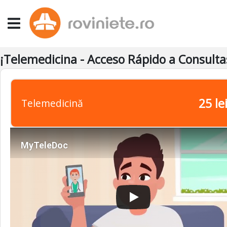
¡Telemedicina - Acceso Rápido a Consult
25 le
Telemedicină
MyTeleDoc