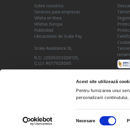
Sobre nosotros
Descar
Servicios para empresas
Términ
Viñeta en línea
Seguri
Viñetas Europa
Protec
Publicidad
Protec
Ubicaciones de Scala Pay
Certif
Cooki
Scala Assistance SL
Términ
reclam
R.C: J2005003206125,
C.U.I: RO17929585
Acest site utilizează cook
Pentru furnizarea unui serv
personalizarii continutului, 
© Copyright 2026 Scala Assistance. Todos los derechos rese
Selecția
Necesare
P
consimțământului