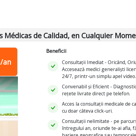
as Médicas de Calidad, en Cualquier Mome
Beneficii
i/an
Consultații Imediat - Oricând, Ori
Accesează medici generaliști licen
24/7, printr-un simplu apel video
Convenabil și Eficient - Diagnostic
rețete livrate direct pe telefon.
Acces la consultații medicale de ca
cu doar câteva click-uri.
Consultații nelimitate - pe parcur
întregului an, oriunde te-ai afla, f
bariere geografice sau temporale