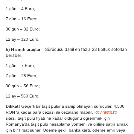
1
gün
– 4 Euro;
7
gün
– 16 Euro;
30
gün
– 32 Euro;
12
ay
– 320 Euro.
Sürücüsü dahil en fazla 23 koltuk soförlan
h) H sınıfı araçlar
–
beraber
.
1
gün
– 7 Euro;
7
gün
– 28 Euro;
30
gün
– 56 Euro;
12
ay
– 560 Euro.
Dikkat!
Geçerli bir taşıt puluna sahip olmayan sürücüler, 4.500
Roviniete.ro
RON ‘a kadar para cezası ile cezalandırılabilir.
sitesi, taşıt pulu fiyatı ne kadar olduğunu öğrenmek için
Romanya’da taşıt pulu hesaplama yöntemi ve online satın almak
için bir fırsat sunar. Ödeme şekli: banka kartı, ödeme emri veya