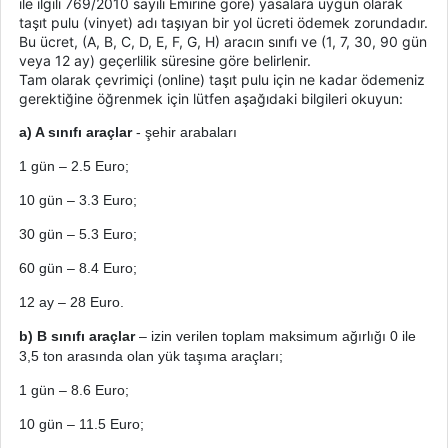
ile ilgili 769/2010 sayılı Emirine göre) yasalara uygun olarak
taşıt pulu (vinyet) adı taşıyan bir yol ücreti ödemek zorundadır.
Bu ücret, (A, B, C, D, E, F, G, H) aracın sınıfı ve (1, 7, 30, 90 gün
veya 12 ay) geçerlilik süresine göre belirlenir.
Tam olarak çevrimiçi (online) taşıt pulu için ne kadar ödemeniz
gerektiğine öğrenmek için lütfen aşağıdaki bilgileri okuyun:
a) A sınıfı araçlar
- şehir arabaları
1 gün – 2.5 Euro;
10
gün
– 3.3 Euro;
30
gün
– 5.3 Euro;
60
gün
– 8.4 Euro;
12
ay
– 28 Euro.
b) B sınıfı araçlar
– izin verilen toplam maksimum ağırlığı 0 ile
3,5 ton arasında olan yük taşıma araçları;
1
gün
– 8.6 Euro;
10
gün
– 11.5 Euro;