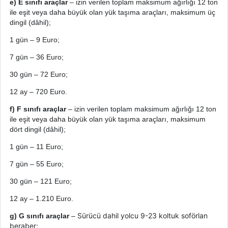
e) E sınıfı araçlar
– izin verilen toplam maksimum ağırlığı 12 ton
ile eşit veya daha büyük olan yük taşıma araçları, maksimum üç
dingil (dâhil);
1
gün
– 9 Euro;
7
gün
– 36 Euro;
30
gün
– 72 Euro;
12
ay
– 720 Euro.
f) F sınıfı araçlar
– izin verilen toplam maksimum ağırlığı 12 ton
ile eşit veya daha büyük olan yük taşıma araçları, maksimum
dört dingil (dâhil);
1
gün
– 11 Euro;
7
gün
– 55 Euro;
30
gün
– 121 Euro;
12 ay – 1.210 Euro.
Sürücü dahil yolcu 9-23 koltuk soförlan
g) G sınıfı araçlar
–
beraber;