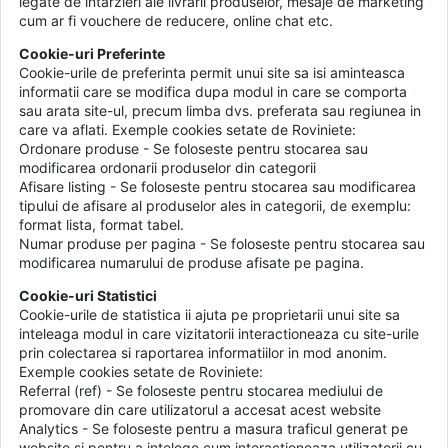
legate de intarzieri ale livrarii produselor, mesaje de marketing
cum ar fi vouchere de reducere, online chat etc.
Cookie-uri Preferinte
Cookie-urile de preferinta permit unui site sa isi aminteasca
informatii care se modifica dupa modul in care se comporta
sau arata site-ul, precum limba dvs. preferata sau regiunea in
care va aflati. Exemple cookies setate de Roviniete:
Ordonare produse - Se foloseste pentru stocarea sau
modificarea ordonarii produselor din categorii
Afisare listing - Se foloseste pentru stocarea sau modificarea
tipului de afisare al produselor ales in categorii, de exemplu:
format lista, format tabel.
Numar produse per pagina - Se foloseste pentru stocarea sau
modificarea numarului de produse afisate pe pagina.
Cookie-uri Statistici
Cookie-urile de statistica ii ajuta pe proprietarii unui site sa
inteleaga modul in care vizitatorii interactioneaza cu site-urile
prin colectarea si raportarea informatiilor in mod anonim.
Exemple cookies setate de Roviniete:
Referral (ref) - Se foloseste pentru stocarea mediului de
promovare din care utilizatorul a accesat acest website
Analytics - Se foloseste pentru a masura traficul generat pe
website si pentru a intelege cum interactioneaza utilizatorii cu