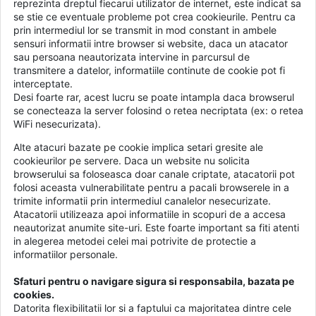
reprezinta dreptul fiecarui utilizator de internet, este indicat sa
se stie ce eventuale probleme pot crea cookieurile. Pentru ca
prin intermediul lor se transmit in mod constant in ambele
sensuri informatii intre browser si website, daca un atacator
sau persoana neautorizata intervine in parcursul de
transmitere a datelor, informatiile continute de cookie pot fi
interceptate.
Desi foarte rar, acest lucru se poate intampla daca browserul
se conecteaza la server folosind o retea necriptata (ex: o retea
WiFi nesecurizata).
Alte atacuri bazate pe cookie implica setari gresite ale
cookieurilor pe servere. Daca un website nu solicita
browserului sa foloseasca doar canale criptate, atacatorii pot
folosi aceasta vulnerabilitate pentru a pacali browserele in a
trimite informatii prin intermediul canalelor nesecurizate.
Atacatorii utilizeaza apoi informatiile in scopuri de a accesa
neautorizat anumite site-uri. Este foarte important sa fiti atenti
in alegerea metodei celei mai potrivite de protectie a
informatiilor personale.
Sfaturi pentru o navigare sigura si responsabila, bazata pe
cookies.
Datorita flexibilitatii lor si a faptului ca majoritatea dintre cele