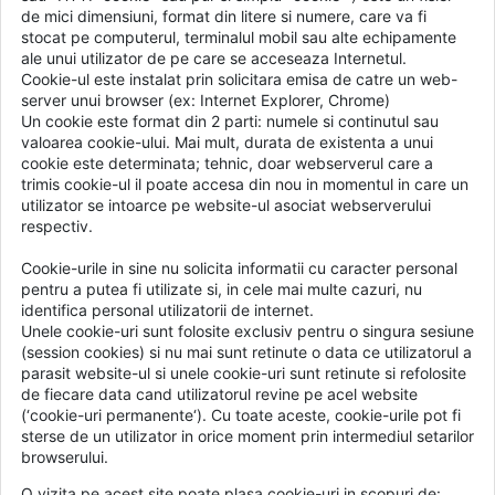
de mici dimensiuni, format din litere si numere, care va fi
stocat pe computerul, terminalul mobil sau alte echipamente
ale unui utilizator de pe care se acceseaza Internetul.
Cookie-ul este instalat prin solicitara emisa de catre un web-
server unui browser (ex: Internet Explorer, Chrome)
Un cookie este format din 2 parti: numele si continutul sau
valoarea cookie-ului. Mai mult, durata de existenta a unui
cookie este determinata; tehnic, doar webserverul care a
trimis cookie-ul il poate accesa din nou in momentul in care un
utilizator se intoarce pe website-ul asociat webserverului
respectiv.
Cookie-urile in sine nu solicita informatii cu caracter personal
pentru a putea fi utilizate si, in cele mai multe cazuri, nu
identifica personal utilizatorii de internet.
Unele cookie-uri sunt folosite exclusiv pentru o singura sesiune
(session cookies) si nu mai sunt retinute o data ce utilizatorul a
parasit website-ul si unele cookie-uri sunt retinute si refolosite
de fiecare data cand utilizatorul revine pe acel website
(‘cookie-uri permanente‘). Cu toate aceste, cookie-urile pot fi
sterse de un utilizator in orice moment prin intermediul setarilor
browserului.
O vizita pe acest site poate plasa cookie-uri in scopuri de: