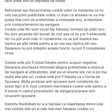
face unele site-uri imposibil de folosit.
Refuzarea sau dezactivarea cookie-urilor nu inseamna ca nu
veti mai primi publicitate online, ci doar ca aceasta nu va mai
putea tine cont de preferintele si interesele dvs, evidentiate
prin comportamentul de navigare.
Cookie-urile NU sunt virusi! Ele folosesc formate tip plain text.
Nu sunt alcatuite din bucati de cod asa ca nu pot fi executate
nici nu pot auto-rula. In consecinta, nu se pot duplica sau
replica pe alte retele pentru a se rula sau replica din nou.
Deoarece nu pot indeplini aceste functii, nu pot fi considerate
virusi.
Cookie-urile pot fi totusi folosite pentru scopuri negative.
Deoarece stocheaza informatii despre preferintele si istoricul
de navigare al utilizatorilor, atat pe un anume site cat si pe mai
multe alte site-uri, cookie-urile pot fi folosite ca o forma de
Spyware. Multe produse anti-spyware sunt constiente de
acest fapt si in mod constant marcheaza cookie-urile pentru a
fi sterse in cadrul procedurilor de stergere/scanare anti-
virus/anti-spyware.
Datorita flexibilitatii lor si a faptului ca majoritatea dintre cele
mai vizitate site-uri si cele mai mari folosesc cookie-uri,