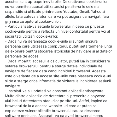
acestea sunt aproape inevitabile. Dezactivarea cookie-urilor
nu va permite accesul utilizatorului pe site-urile cele mai
raspandite si utilizate printre care Youtube, Gmail, Yahoo si
altele. Iata cateva sfaturi care va pot asigura ca navigati fara
griji insa cu ajutorul cookie-urilor:
- Particularizati-va setarile browserului in ceea ce priveste
cookie-urile pentru a reflecta un nivel confortabil pentru voi al
securitatii utilizarii cookie-urilor.
- Daca nu va deranjeaza cookie-urile si sunteti singura
persoana care utilizeaza computerul, puteti seta termene lungi
de expirare pentru stocarea istoricului de navigare si al datelor
personale de acces.
- Daca impartiti accesul la calculator, puteti lua in considerare
setarea browserului pentru a sterge datele individuale de
navigare de fiecare data cand inchideti browserul. Aceasta
este o varianta de a accesa site-urile care plaseaza cookie-uri
si de a sterge orice informatie de vizitare la inchiderea sesiunii
navigare.
- Instalati-va si updatati-va constant aplicatii antispyware.
Multe dintre aplicatiile de detectare si prevenire a spyware-
ului includ detectarea atacurilor pe site-uri. Astfel, impiedica
browserul de la a accesa website-uri care ar putea sa
exploateze vulnerabilitatile browserului sau sa descarce
software periculos. Asigurati-va ca aveti browserul mereu