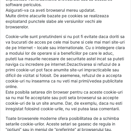
software periculos.
Asigurati-va ca aveti browserul mereu updatat.
Multe dintre atacurile bazate pe cookies se realizeaza
exploatand punctele slabe ale versiunilor vechi ale
browserelor.
Cookie-urile sunt pretutindeni si nu pot fi evitate daca doriti sa
va bucurati de acces pe cele mai bune si cele mai mari site-uri
de pe Internet – locale sau internationale. Cu o intelegere clara
a modului lor de operare si a beneficiilor pe care le aduc,
puteti lua masurile necesare de securitate astel incat sa puteti
naviga cu incredere pe internet.Dezactivarea si refuzul de a
primi cookie-uri pot face anumite site-uri impracticabile sau
dificil de vizitat si folosit. De asemenea, refuzul de a accepta
cookie-uri nu inseamna ca nu veti mai primi/vedea publicitate
online.
Este posibila setarea din browser pentru ca aceste cookie-uri
sa nu mai fie acceptate sau poti seta browserul sa accepte
cookie-uri de la un site anume. Dar, de exemplu, daca nu esti
inregistat folosind cookie-urile, nu vei putea lasa comentarii.
Toate browserele moderne ofera posibilitatea de a schimba
setarile cookie-urilor. Aceste setari se gasesc de regula in
“optiuni” sau in meniul de “preferinte” al browserului tau.