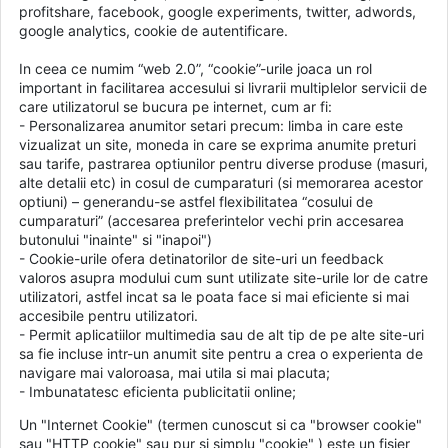
profitshare, facebook, google experiments, twitter, adwords,
google analytics, cookie de autentificare.
In ceea ce numim “web 2.0”, “cookie”-urile joaca un rol
important in facilitarea accesului si livrarii multiplelor servicii de
care utilizatorul se bucura pe internet, cum ar fi:
- Personalizarea anumitor setari precum: limba in care este
vizualizat un site, moneda in care se exprima anumite preturi
sau tarife, pastrarea optiunilor pentru diverse produse (masuri,
alte detalii etc) in cosul de cumparaturi (si memorarea acestor
optiuni) – generandu-se astfel flexibilitatea “cosului de
cumparaturi” (accesarea preferintelor vechi prin accesarea
butonului "inainte" si "inapoi")
- Cookie-urile ofera detinatorilor de site-uri un feedback
valoros asupra modului cum sunt utilizate site-urile lor de catre
utilizatori, astfel incat sa le poata face si mai eficiente si mai
accesibile pentru utilizatori.
- Permit aplicatiilor multimedia sau de alt tip de pe alte site-uri
sa fie incluse intr-un anumit site pentru a crea o experienta de
navigare mai valoroasa, mai utila si mai placuta;
- Imbunatatesc eficienta publicitatii online;
Un "Internet Cookie" (termen cunoscut si ca "browser cookie"
sau "HTTP cookie" sau pur si simplu "cookie" ) este un fisier