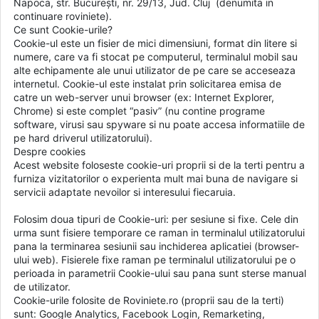
Napoca, str. București, nr. 29/13, Jud. Cluj (denumita in
continuare roviniete).
Ce sunt Cookie-urile?
Cookie-ul este un fisier de mici dimensiuni, format din litere si
numere, care va fi stocat pe computerul, terminalul mobil sau
alte echipamente ale unui utilizator de pe care se acceseaza
internetul. Cookie-ul este instalat prin solicitarea emisa de
catre un web-server unui browser (ex: Internet Explorer,
Chrome) si este complet “pasiv” (nu contine programe
software, virusi sau spyware si nu poate accesa informatiile de
pe hard driverul utilizatorului).
Despre cookies
Acest website foloseste cookie-uri proprii si de la terti pentru a
furniza vizitatorilor o experienta mult mai buna de navigare si
servicii adaptate nevoilor si interesului fiecaruia.
Folosim doua tipuri de Cookie-uri: per sesiune si fixe. Cele din
urma sunt fisiere temporare ce raman in terminalul utilizatorului
pana la terminarea sesiunii sau inchiderea aplicatiei (browser-
ului web). Fisierele fixe raman pe terminalul utilizatorului pe o
perioada in parametrii Cookie-ului sau pana sunt sterse manual
de utilizator.
Cookie-urile folosite de Roviniete.ro (proprii sau de la terti)
sunt: Google Analytics, Facebook Login, Remarketing,