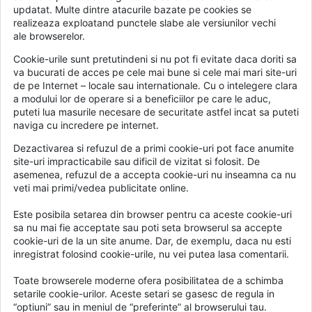
updatat. Multe dintre atacurile bazate pe cookies se
realizeaza exploatand punctele slabe ale versiunilor vechi
ale browserelor.
Cookie-urile sunt pretutindeni si nu pot fi evitate daca doriti sa
va bucurati de acces pe cele mai bune si cele mai mari site-uri
de pe Internet – locale sau internationale. Cu o intelegere clara
a modului lor de operare si a beneficiilor pe care le aduc,
puteti lua masurile necesare de securitate astfel incat sa puteti
naviga cu incredere pe internet.
Dezactivarea si refuzul de a primi cookie-uri pot face anumite
site-uri impracticabile sau dificil de vizitat si folosit. De
asemenea, refuzul de a accepta cookie-uri nu inseamna ca nu
veti mai primi/vedea publicitate online.
Este posibila setarea din browser pentru ca aceste cookie-uri
sa nu mai fie acceptate sau poti seta browserul sa accepte
cookie-uri de la un site anume. Dar, de exemplu, daca nu esti
inregistrat folosind cookie-urile, nu vei putea lasa comentarii.
Toate browserele moderne ofera posibilitatea de a schimba
setarile cookie-urilor. Aceste setari se gasesc de regula in
“optiuni” sau in meniul de “preferinte” al browserului tau.