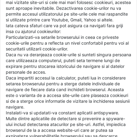
mai vizitate site-uri si cele mai mari folosesc cookieuri, acestea
sunt aproape inevitabile. Dezactivarea cookie-urilor nu va
permite accesul utilizatorului pe site-urile cele mai raspandite
si utilizate printre care Youtube, Gmail, Yahoo si altele.
Iata cateva sfaturi care va pot asigura ca navigati fara griji
insa cu ajutorul cookieurilor:
Particularizati-va setarile browserului in ceea ce priveste
cookie-urile pentru a reflecta un nivel confortabil pentru voi al
securitatii utilizarii cookie-urilor.
Daca nu va deranjeaza cookie-urile si sunteti singura persoana
care utilizaeaza computerul, puteti seta termene lungi de
expirare pentru stocarea istoricului de navigare si al datelor
personale de acces.
Daca impartiti accesul la calculator, puteti lua in considerare
setarea browserului pentru a sterge datele individuale de
navigare de fiecare data cand inchideti browserul. Aceasta
este o varianta de a accesa site-urile care plaseaza cookieuri
si de a sterge orice informatie de vizitare la inchiderea sesiunii
navigare.
Instalati-va si updatati-va constant aplicatii antispyware.
Multe dintre aplicatiile de detectare si prevenire a spyware-
ului includ detectarea atacurilor pe site-uri. Astfel, impiedica
browserul de la a accesa website-uri care ar putea sa
exploateze vulnerabilitatile browserului sau sa descarce