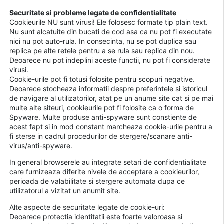
Securitate si probleme legate de confidentialitate
Cookieurile NU sunt virusi! Ele folosesc formate tip plain text.
Nu sunt alcatuite din bucati de cod asa ca nu pot fi executate
nici nu pot auto-rula. In consecinta, nu se pot duplica sau
replica pe alte retele pentru a se rula sau replica din nou.
Deoarece nu pot indeplini aceste functii, nu pot fi considerate
virusi.
Cookie-urile pot fi totusi folosite pentru scopuri negative.
Deoarece stocheaza informatii despre preferintele si istoricul
de navigare al utilizatorilor, atat pe un anume site cat si pe mai
multe alte siteuri, cookieurile pot fi folosite ca o forma de
Spyware. Multe produse anti-spyware sunt constiente de
acest fapt si in mod constant marcheaza cookie-urile pentru a
fi sterse in cadrul procedurilor de stergere/scanare anti-
virus/anti-spyware.
In general browserele au integrate setari de confidentialitate
care furnizeaza diferite nivele de acceptare a cookieurilor,
perioada de valabilitate si stergere automata dupa ce
utilizatorul a vizitat un anumit site.
Alte aspecte de securitate legate de cookie-uri:
Deoarece protectia identitatii este foarte valoroasa si