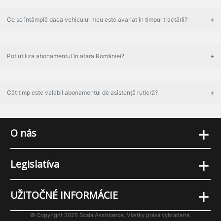
Ce se întâmplă dacă vehiculul meu este avariat în timpul tractării?
Pot utiliza abonamentul în afara României?
Cât timp este valabil abonamentul de asistență rutieră?
+
O nás
+
Legislatíva
+
UŽITOČNÉ INFORMÁCIE
© Copyright 2026 Scala Assistance. Všetky práva vyhradené.