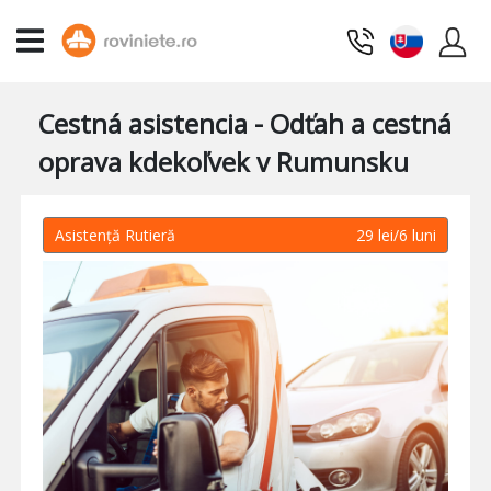
Cestná asistencia - Odťah a cestná
oprava kdekoľvek v Rumunsku
Asistență Rutieră
29 lei/6 luni